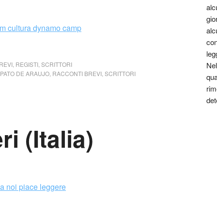
alc
gio
alc
con
leg
REVI
,
REGISTI
,
SCRITTORI
Nel
PATO DE ARAUJO
,
RACCONTI BREVI
,
SCRITTORI
qua
rim
det
i (Italia)