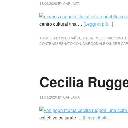
13/05/2020
BY
CARLAITA
centro cultural tina …
[Leggi di più...]
ARCHIVIATO IN:
ESPAÑOL
,
ITALIA
,
POETI
,
RACCONTI B
CONTRASSEGNATO CON:
MARCOS ALEXANDRE CAP
Cecilia Rugger
11/03/2020
BY
CARLAITA
collettivo culturale …
[Leggi di più...]