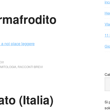
inc
Hen
Ermafrodito
Vla
11 
Gio
EVI
,
MITOLOGIA
,
RACCONTI BREVI
Cat
o (Italia)
Si 
sol