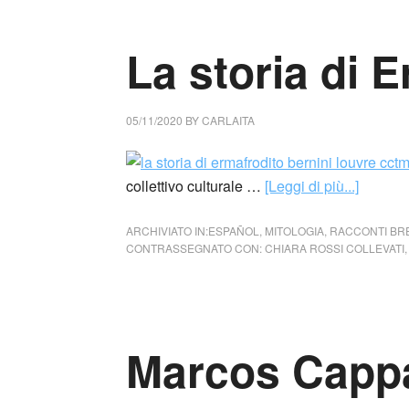
La storia di 
05/11/2020
BY
CARLAITA
collettivo culturale …
[Leggi di più...]
ARCHIVIATO IN:
ESPAÑOL
,
MITOLOGIA
,
RACCONTI BR
CONTRASSEGNATO CON:
CHIARA ROSSI COLLEVATI
Marcos Cappat