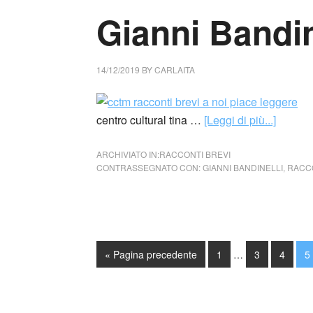
Gianni Bandine
14/12/2019
BY
CARLAITA
centro cultural tina …
[Leggi di più...]
ARCHIVIATO IN:
RACCONTI BREVI
CONTRASSEGNATO CON:
GIANNI BANDINELLI
,
RACCO
« Pagina precedente
1
…
3
4
5