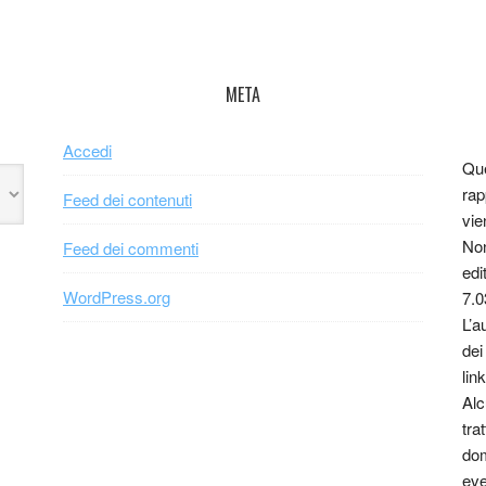
META
Accedi
Que
rap
Feed dei contenuti
vie
Non
Feed dei commenti
edi
WordPress.org
7.0
L’a
dei
link
Alc
tra
dom
eve