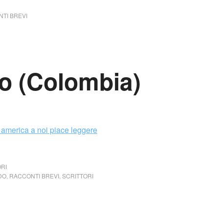
TI BREVI
o (Colombia)
RI
DO
,
RACCONTI BREVI
,
SCRITTORI