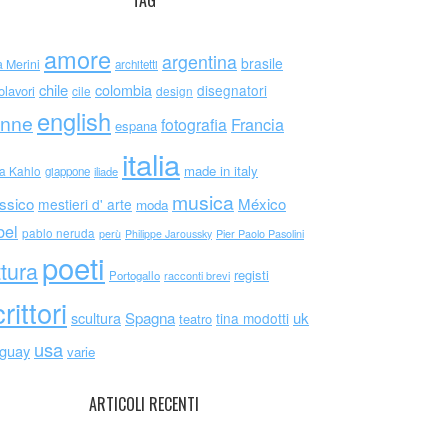
TAG
amore
argentina
brasile
a Merini
architetti
chile
colombia
disegnatori
olavori
cile
design
english
nne
Francia
fotografia
espana
italia
made in italy
da Kahlo
giappone
iliade
musica
ssico
México
mestieri d' arte
moda
bel
pablo neruda
perù
Philippe Jaroussky
Pier Paolo Pasolini
poeti
ttura
registi
Portogallo
racconti brevi
rittori
scultura
Spagna
uk
tina modotti
teatro
usa
uguay
varie
ARTICOLI RECENTI