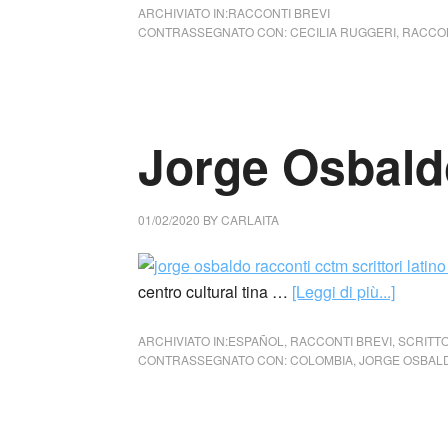
ARCHIVIATO IN:
RACCONTI BREVI
CONTRASSEGNATO CON:
CECILIA RUGGERI
,
RACCON
Jorge Osbald
01/02/2020
BY
CARLAITA
centro cultural tina …
[Leggi di più...]
ARCHIVIATO IN:
ESPAÑOL
,
RACCONTI BREVI
,
SCRITTO
CONTRASSEGNATO CON:
COLOMBIA
,
JORGE OSBAL