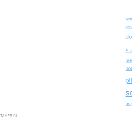
Ald
cap
do
Fri
me
no
pi
sc
ur
TAMERICI