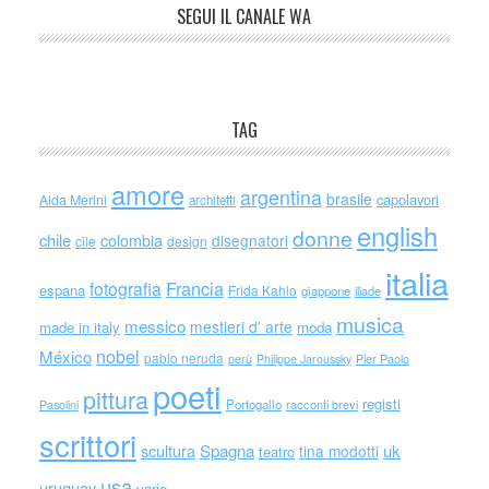
SEGUI IL CANALE WA
TAG
amore
argentina
brasile
capolavori
Alda Merini
architetti
english
donne
chile
colombia
disegnatori
cile
design
italia
Francia
fotografia
espana
Frida Kahlo
giappone
iliade
musica
messico
mestieri d' arte
made in italy
moda
nobel
México
pablo neruda
perù
Philippe Jaroussky
Pier Paolo
poeti
pittura
registi
Portogallo
racconti brevi
Pasolini
scrittori
scultura
Spagna
uk
tina modotti
teatro
usa
uruguay
varie