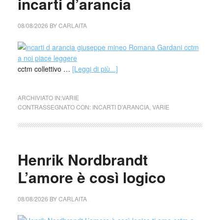
incarti d’arancia
08/08/2026
BY
CARLAITA
cctm collettivo …
[Leggi di più...]
ARCHIVIATO IN:
VARIE
CONTRASSEGNATO CON:
INCARTI D'ARANCIA
,
VARIE
Henrik Nordbrandt
L’amore è così logico
08/08/2026
BY
CARLAITA