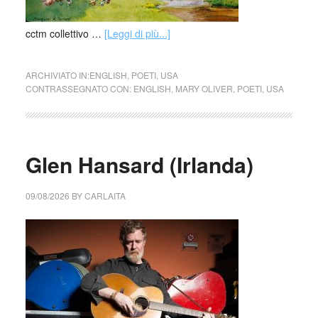
cctm collettivo …
[Leggi di più...]
ARCHIVIATO IN:
ENGLISH
,
POETI
,
USA
CONTRASSEGNATO CON:
ENGLISH
,
MARY OLIVER
,
POETI
,
USA
Glen Hansard (Irlanda)
09/08/2026
BY
CARLAITA