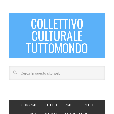
COLLETTIVO
CULTURALE
TUTTOMONDO
CHI SIAMO
PIÙ LETTI
AMORE
POETI
PITTURA
CONTATTI
PRIVACY POLICY