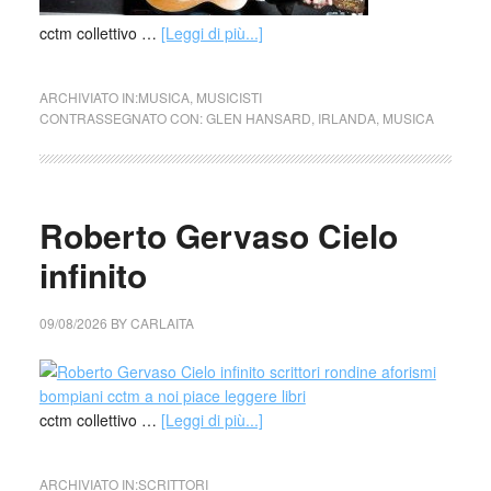
cctm collettivo …
[Leggi di più...]
ARCHIVIATO IN:
MUSICA
,
MUSICISTI
CONTRASSEGNATO CON:
GLEN HANSARD
,
IRLANDA
,
MUSICA
Roberto Gervaso Cielo
infinito
09/08/2026
BY
CARLAITA
cctm collettivo …
[Leggi di più...]
ARCHIVIATO IN:
SCRITTORI