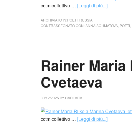
cctm collettivo …
[Leggi di più...]
ARCHIVIATO IN:
POETI
,
RUSSIA
CONTRASSEGNATO CON:
ANNA ACHMATOVA
,
POETI
,
Rainer Maria 
Cvetaeva
30/12/2025
BY
CARLAITA
cctm collettivo …
[Leggi di più...]