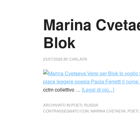
Marina Cvetae
Blok
23/07/2026
BY
CARLAITA
cctm collettivo …
[Leggi di più...]
ARCHIVIATO IN:
POETI
,
RUSSIA
CONTRASSEGNATO CON:
MARINA CVETAEVA
,
POETI