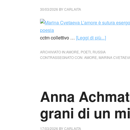
30/03/2026
BY
CARLAITA
cctm collettivo …
[Leggi di più...]
ARCHIVIATO IN:
AMORE
,
POETI
,
RUSSIA
CONTRASSEGNATO CON:
AMORE
,
MARINA CVETAEV
Anna Achmato
grani di un m
17/03/2026
BY
CARLAITA