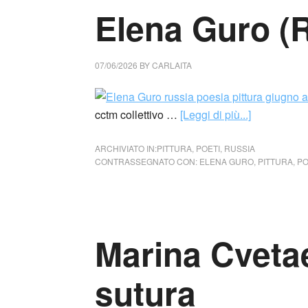
Elena Guro (
07/06/2026
BY
CARLAITA
cctm collettivo …
[Leggi di più...]
ARCHIVIATO IN:
PITTURA
,
POETI
,
RUSSIA
CONTRASSEGNATO CON:
ELENA GURO
,
PITTURA
,
PO
Marina Cveta
sutura