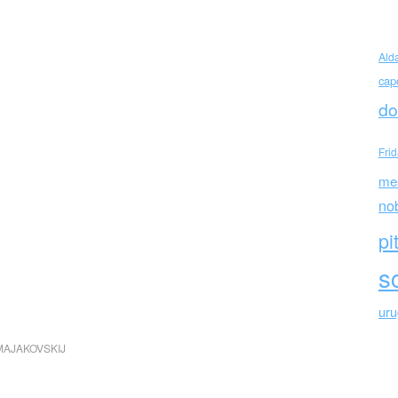
Ald
cap
do
Fri
me
no
pi
sc
ur
MAJAKOVSKIJ