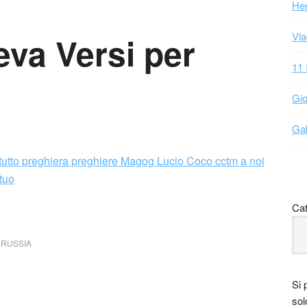
Hen
Vla
va Versi per
11 
Gio
Gab
Cat
,
RUSSIA
Si 
sol