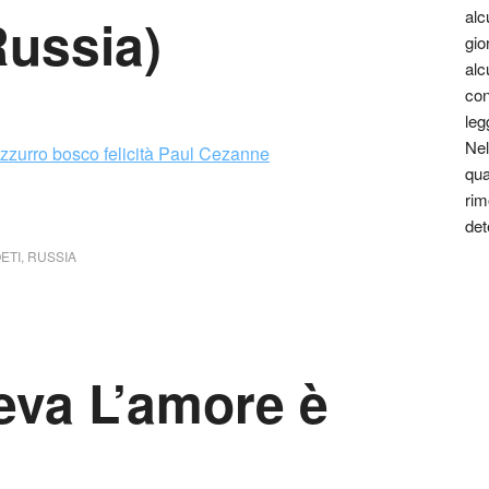
alc
Russia)
gio
alc
con
leg
Nel
qua
rim
det
ETI
,
RUSSIA
eva L’amore è