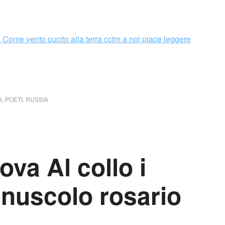
A
,
POETI
,
RUSSIA
va Al collo i
inuscolo rosario