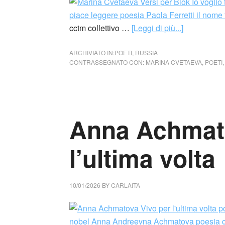
cctm collettivo …
[Leggi di più...]
ARCHIVIATO IN:
POETI
,
RUSSIA
CONTRASSEGNATO CON:
MARINA CVETAEVA
,
POETI
Anna Achmato
l’ultima volta
10/01/2026
BY
CARLAITA