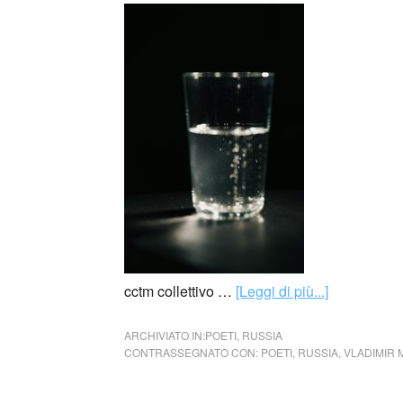
cctm collettivo …
[Leggi di più...]
ARCHIVIATO IN:
POETI
,
RUSSIA
CONTRASSEGNATO CON:
POETI
,
RUSSIA
,
VLADIMIR 