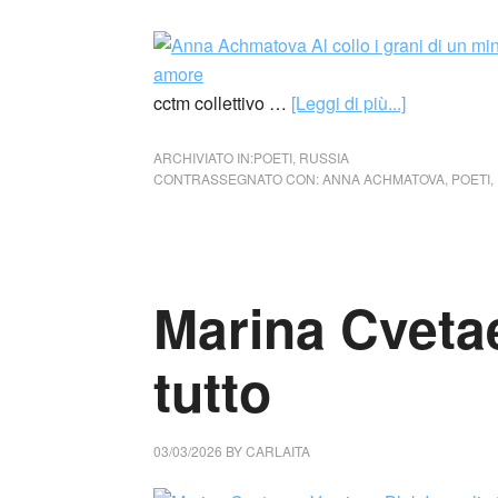
cctm collettivo …
[Leggi di più...]
ARCHIVIATO IN:
POETI
,
RUSSIA
CONTRASSEGNATO CON:
ANNA ACHMATOVA
,
POETI
,
Marina Cvetae
tutto
03/03/2026
BY
CARLAITA