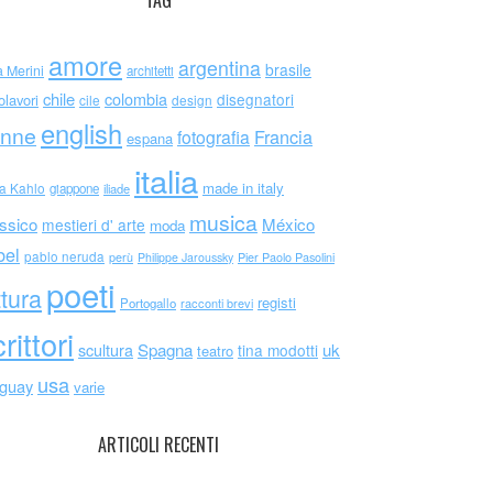
TAG
amore
argentina
brasile
a Merini
architetti
chile
colombia
disegnatori
olavori
cile
design
english
nne
Francia
fotografia
espana
italia
made in italy
da Kahlo
giappone
iliade
musica
ssico
México
mestieri d' arte
moda
bel
pablo neruda
perù
Philippe Jaroussky
Pier Paolo Pasolini
poeti
ttura
registi
Portogallo
racconti brevi
rittori
scultura
Spagna
uk
tina modotti
teatro
usa
uguay
varie
ARTICOLI RECENTI