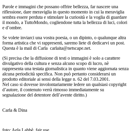
Parole e immagini che possano offrire bellezza, far nascere una
riflessione, dare meraviglia in questo momento in cui la meraviglia
sembra essere perduta e stimolare la curiosità e la voglia di guardare
il mondo, a TuttoMondo, cogliendone tutta la bellezza di luci, colori
e d’ombre.
Se volete inviarci una vostra poesia, o un dipinto, o qualunque altra
forma artistica che vi rappresenti, saremo liete di dedicarvi un post.
Questa è la mail di Carla carlaita@netscape.net.
(Si precisa che la diffusione di testi o immagini è solo a carattere
divulgativo della cultura e senza alcuno scopo di lucro, nè
rappresenta una testata giornalistica in quanto viene aggiornata senza
alcuna periodicità specifica. Non può pertanto considerarsi un
prodotto editoriale ai sensi della legge n. 62 del 7.03.2001.
Nel caso si dovesse involontariamente ledere un qualsiasi copyright
d’autore, il contenuto verrà rimosso immediatamente su
segnalazione del detentore dell’avente diritto.)
_
Carla & Dina
foto: Aela Labbè, fair use