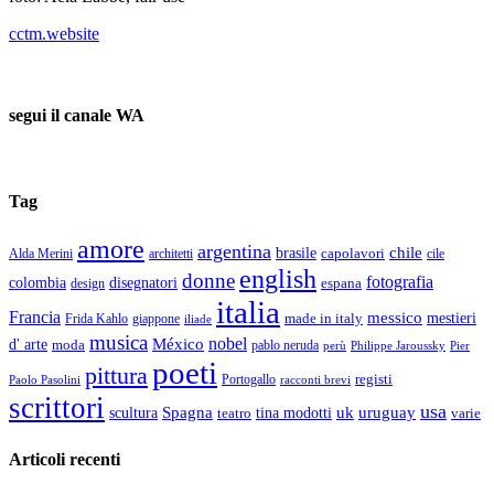
cctm.website
collettivo culturale tuttomondo a noi piace leggere
segui il canale WA
Tag
amore
argentina
chile
brasile
capolavori
Alda Merini
cile
architetti
english
donne
fotografia
colombia
disegnatori
espana
design
italia
Francia
messico
made in italy
mestieri
Frida Kahlo
giappone
iliade
musica
nobel
México
d' arte
moda
pablo neruda
perù
Pier
Philippe Jaroussky
poeti
pittura
registi
Paolo Pasolini
Portogallo
racconti brevi
scrittori
usa
Spagna
scultura
uk
uruguay
teatro
tina modotti
varie
Articoli recenti