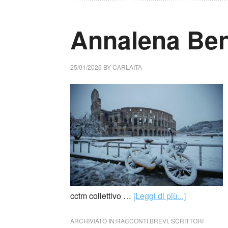
Annalena Benin
25/01/2026
BY
CARLAITA
cctm collettivo …
[Leggi di più...]
ARCHIVIATO IN:
RACCONTI BREVI
,
SCRITTORI