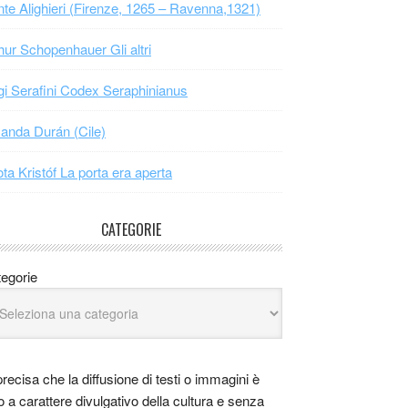
te Alighieri (Firenze, 1265 – Ravenna,1321)
hur Schopenhauer Gli altri
gi Serafini Codex Seraphinianus
nda Durán (Cile)
ta Kristóf La porta era aperta
CATEGORIE
egorie
precisa che la diffusione di testi o immagini è
o a carattere divulgativo della cultura e senza