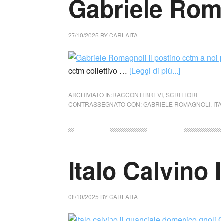
Gabriele Roma
27/10/2025
BY
CARLAITA
cctm collettivo …
[Leggi di più...]
ARCHIVIATO IN:
RACCONTI BREVI
,
SCRITTORI
CONTRASSEGNATO CON:
GABRIELE ROMAGNOLI
,
IT
Italo Calvino 
08/10/2025
BY
CARLAITA