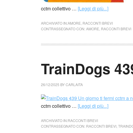
cctm collettivo …
[Leggi di più...]
ARCHIVIATO IN:
AMORE
,
RACCONTI BREVI
CONTRASSEGNATO CON:
AMORE
,
RACCONTI BREVI
TrainDogs 43
26/12/2025
BY
CARLAITA
cctm collettivo …
[Leggi di più...]
ARCHIVIATO IN:
RACCONTI BREVI
CONTRASSEGNATO CON:
RACCONTI BREVI
,
TRAIND