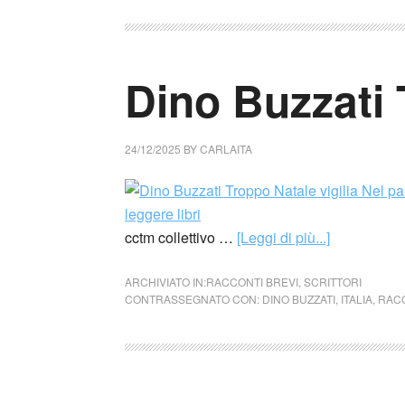
Dino Buzzati 
24/12/2025
BY
CARLAITA
cctm collettivo …
[Leggi di più...]
ARCHIVIATO IN:
RACCONTI BREVI
,
SCRITTORI
CONTRASSEGNATO CON:
DINO BUZZATI
,
ITALIA
,
RACC