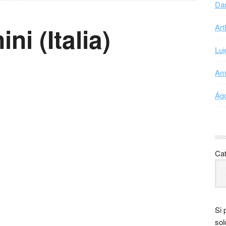
Dan
i (Italia)
Art
Lui
Ama
Ágo
Cat
Si 
sol