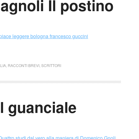
gnoli Il postino
ALIA
,
RACCONTI BREVI
,
SCRITTORI
Il guanciale