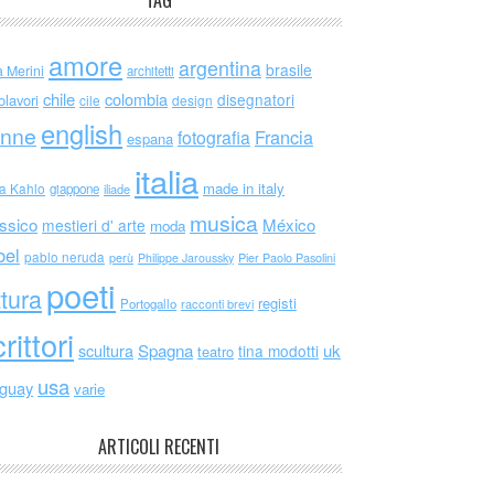
TAG
amore
argentina
brasile
a Merini
architetti
chile
colombia
disegnatori
olavori
cile
design
english
nne
Francia
fotografia
espana
italia
made in italy
da Kahlo
giappone
iliade
musica
ssico
México
mestieri d' arte
moda
bel
pablo neruda
perù
Philippe Jaroussky
Pier Paolo Pasolini
poeti
ttura
registi
Portogallo
racconti brevi
rittori
scultura
Spagna
uk
tina modotti
teatro
usa
uguay
varie
ARTICOLI RECENTI