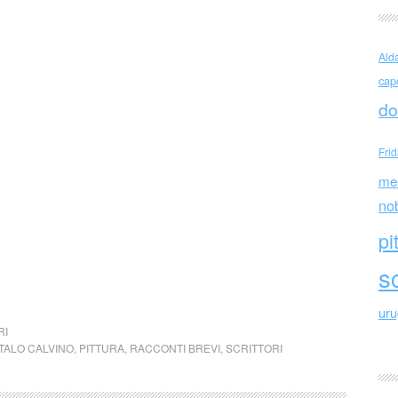
Ald
cap
do
Fri
me
no
pi
sc
ur
RI
ITALO CALVINO
,
PITTURA
,
RACCONTI BREVI
,
SCRITTORI