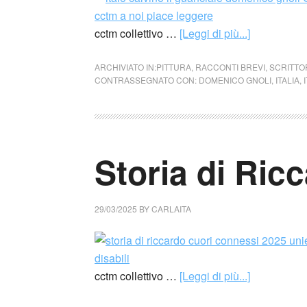
cctm collettivo …
[Leggi di più...]
ARCHIVIATO IN:
PITTURA
,
RACCONTI BREVI
,
SCRITTO
CONTRASSEGNATO CON:
DOMENICO GNOLI
,
ITALIA
,
Storia di Ric
29/03/2025
BY
CARLAITA
cctm collettivo …
[Leggi di più...]