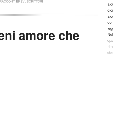
RACCONTI BREVI
,
SCRITTORI
alc
gio
alc
con
leg
eni amore che
Nel
qua
rim
det