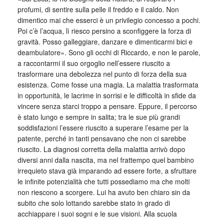
profumi, di sentire sulla pelle il freddo e il caldo. Non
dimentico mai che esserci è un privilegio concesso a pochi.
Poi c’è l’acqua, lì riesco persino a sconfiggere la forza di
gravità. Posso galleggiare, danzare e dimenticarmi bici e
deambulatore». Sono gli occhi di Riccardo, e non le parole,
a raccontarmi il suo orgoglio nell’essere riuscito a
trasformare una debolezza nel punto di forza della sua
esistenza. Come fosse una magia. La malattia trasformata
in opportunità, le lacrime in sorrisi e le difficoltà in sfide da
vincere senza starci troppo a pensare. Eppure, il percorso
è stato lungo e sempre in salita; tra le sue più grandi
soddisfazioni l’essere riuscito a superare l’esame per la
patente, perché in tanti pensavano che non ci sarebbe
riuscito. La diagnosi corretta della malattia arrivò dopo
diversi anni dalla nascita, ma nel frattempo quel bambino
irrequieto stava già imparando ad essere forte, a sfruttare
le infinite potenzialità che tutti possediamo ma che molti
non riescono a scorgere. Lui ha avuto ben chiaro sin da
subito che solo lottando sarebbe stato in grado di
acchiappare i suoi sogni e le sue visioni. Alla scuola