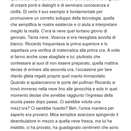
di creare ponti e dialoghi e di seminare conoscenza e
civiltà. Di certo il suo esempio è fondamentale per
promuovere un corretto sviluppo della tecnologia, quella
che semplifica le nostre esistenze e ci aiuta a interpretare
meglio la realtà. C’era la neve quel lontano giorno di
gennaio. Tanta neve. Vicenza si era risvegliata avvolta di
bianco. Riccardo frequentava la prima superiore e lo
aspettava una verifica di matematica alla prima ora. A volte
si fanno anche cose sbagliate e lui, piuttosto che
confessare ai suoi di non essere preparato, quella mattina
decise di entrare alla seconda ora, l’occasione per fare
ritardo gliela regalò proprio quel manto immacolato.
Quando si spalancarono le porte del pullman Riccardo si
trovò immerso nella neve fino alle ginocchia e solo in quel
momento decise che avrebbe raggiunto l’ingresso della
scuola passo dopo passo. Ci sarebbe voluta una
mezz’ora? Ci sarebbe riuscito? Beh, l’unica maniera per
saperlo era provarci. Mica semplice avanzare spingendo il
deambulatore in mezzo a quella neve fresca, ma lui ha
insistito, ci ha provato, ha guadagnato centimetri che sono