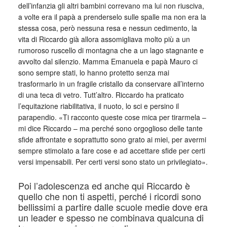
dell’infanzia gli altri bambini correvano ma lui non riusciva,
a volte era il papà a prenderselo sulle spalle ma non era la
stessa cosa, però nessuna resa e nessun cedimento, la
vita di Riccardo già allora assomigliava molto più a un
rumoroso ruscello di montagna che a un lago stagnante e
avvolto dal silenzio. Mamma Emanuela e papà Mauro ci
sono sempre stati, lo hanno protetto senza mai
trasformarlo in un fragile cristallo da conservare all’interno
di una teca di vetro. Tutt’altro. Riccardo ha praticato
l’equitazione riabilitativa, il nuoto, lo sci e persino il
parapendio. «Ti racconto queste cose mica per tirarmela –
mi dice Riccardo – ma perché sono orgoglioso delle tante
sfide affrontate e soprattutto sono grato ai miei, per avermi
sempre stimolato a fare cose e ad accettare sfide per certi
versi impensabili. Per certi versi sono stato un privilegiato».
Poi l’adolescenza ed anche qui Riccardo è
quello che non ti aspetti, perché i ricordi sono
bellissimi a partire dalle scuole medie dove era
un leader e spesso ne combinava qualcuna di