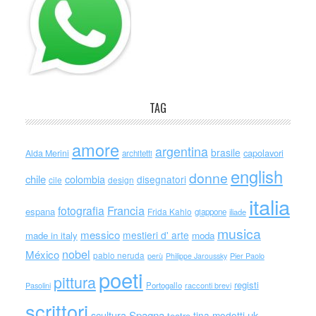
TAG
amore
argentina
brasile
capolavori
Alda Merini
architetti
english
donne
chile
colombia
disegnatori
cile
design
italia
Francia
fotografia
espana
Frida Kahlo
giappone
iliade
musica
messico
mestieri d' arte
made in italy
moda
nobel
México
pablo neruda
perù
Philippe Jaroussky
Pier Paolo
poeti
pittura
registi
Portogallo
racconti brevi
Pasolini
scrittori
scultura
Spagna
uk
tina modotti
teatro