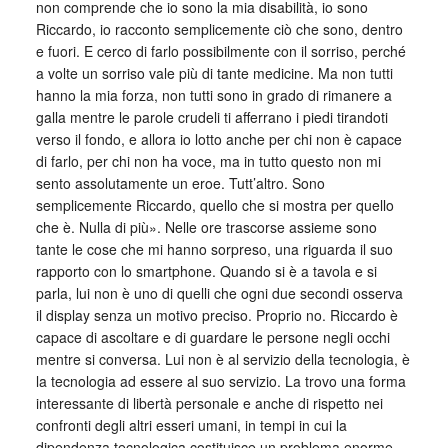
non comprende che io sono la mia disabilità, io sono
Riccardo, io racconto semplicemente ciò che sono, dentro
e fuori. E cerco di farlo possibilmente con il sorriso, perché
a volte un sorriso vale più di tante medicine. Ma non tutti
hanno la mia forza, non tutti sono in grado di rimanere a
galla mentre le parole crudeli ti afferrano i piedi tirandoti
verso il fondo, e allora io lotto anche per chi non è capace
di farlo, per chi non ha voce, ma in tutto questo non mi
sento assolutamente un eroe. Tutt’altro. Sono
semplicemente Riccardo, quello che si mostra per quello
che è. Nulla di più». Nelle ore trascorse assieme sono
tante le cose che mi hanno sorpreso, una riguarda il suo
rapporto con lo smartphone. Quando si è a tavola e si
parla, lui non è uno di quelli che ogni due secondi osserva
il display senza un motivo preciso. Proprio no. Riccardo è
capace di ascoltare e di guardare le persone negli occhi
mentre si conversa. Lui non è al servizio della tecnologia, è
la tecnologia ad essere al suo servizio. La trovo una forma
interessante di libertà personale e anche di rispetto nei
confronti degli altri esseri umani, in tempi in cui la
dipendenza tecnologica costituisce un problema enorme.