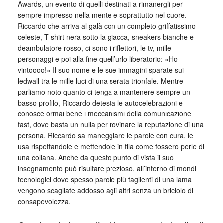
Awards, un evento di quelli destinati a rimanergli per
sempre impresso nella mente e soprattutto nel cuore.
Riccardo che arriva al galà con un completo griffatissimo
celeste, T-shirt nera sotto la giacca, sneakers bianche e
deambulatore rosso, ci sono i riflettori, le tv, mille
personaggi e poi alla fine quell’urlo liberatorio: «Ho
vintoooo!» Il suo nome e le sue immagini sparate sui
ledwall tra le mille luci di una serata trionfale. Mentre
parliamo noto quanto ci tenga a mantenere sempre un
basso profilo, Riccardo detesta le autocelebrazioni e
conosce ormai bene i meccanismi della comunicazione
fast, dove basta un nulla per rovinare la reputazione di una
persona. Riccardo sa maneggiare le parole con cura, le
usa rispettandole e mettendole in fila come fossero perle di
una collana. Anche da questo punto di vista il suo
insegnamento può risultare prezioso, all’interno di mondi
tecnologici dove spesso parole più taglienti di una lama
vengono scagliate addosso agli altri senza un briciolo di
consapevolezza.