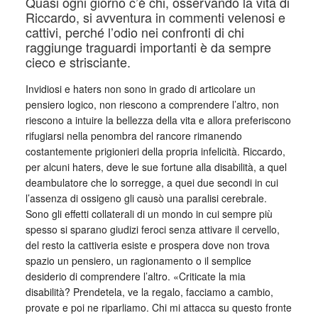
Quasi ogni giorno c’è chi, osservando la vita di
Riccardo, si avventura in commenti velenosi e
cattivi, perché l’odio nei confronti di chi
raggiunge traguardi importanti è da sempre
cieco e strisciante.
Invidiosi e haters non sono in grado di articolare un
pensiero logico, non riescono a comprendere l’altro, non
riescono a intuire la bellezza della vita e allora preferiscono
rifugiarsi nella penombra del rancore rimanendo
costantemente prigionieri della propria infelicità. Riccardo,
per alcuni haters, deve le sue fortune alla disabilità, a quel
deambulatore che lo sorregge, a quei due secondi in cui
l’assenza di ossigeno gli causò una paralisi cerebrale.
Sono gli effetti collaterali di un mondo in cui sempre più
spesso si sparano giudizi feroci senza attivare il cervello,
del resto la cattiveria esiste e prospera dove non trova
spazio un pensiero, un ragionamento o il semplice
desiderio di comprendere l’altro. «Criticate la mia
disabilità? Prendetela, ve la regalo, facciamo a cambio,
provate e poi ne riparliamo. Chi mi attacca su questo fronte