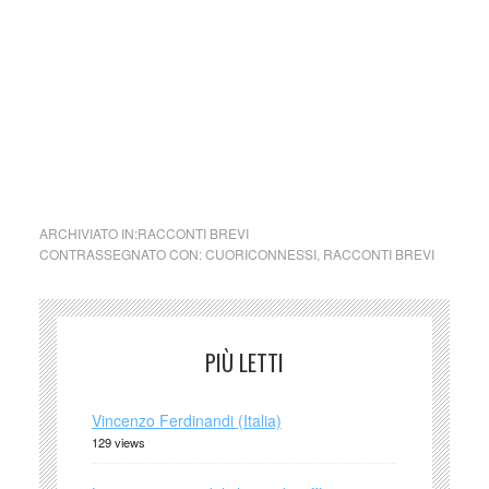
cctm collettivo culturale tuttomondo Storia di Riccardo
Storia di Riccardo Storia di Riccardo Storia di Riccardo
Storia di Riccardo Storia di Riccardo Storia di Riccardo
ARCHIVIATO IN:
RACCONTI BREVI
CONTRASSEGNATO CON:
CUORICONNESSI
,
RACCONTI BREVI
PIÙ LETTI
Vincenzo Ferdinandi (Italia)
129 views