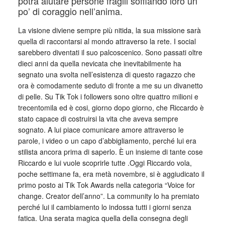
potrà aiutare persone fragili soffiando loro un
po’ di coraggio nell’anima.
La visione diviene sempre più nitida, la sua missione sarà
quella di raccontarsi al mondo attraverso la rete. I social
sarebbero diventati il suo palcoscenico. Sono passati oltre
dieci anni da quella nevicata che inevitabilmente ha
segnato una svolta nell’esistenza di questo ragazzo che
ora è comodamente seduto di fronte a me su un divanetto
di pelle. Su Tik Tok i followers sono oltre quattro milioni e
trecentomila ed è cosi, giorno dopo giorno, che Riccardo è
stato capace di costruirsi la vita che aveva sempre
sognato. A lui piace comunicare amore attraverso le
parole, i video o un capo d’abbigliamento, perché lui era
stilista ancora prima di saperlo. È un insieme di tante cose
Riccardo e lui vuole scoprirle tutte .Oggi Riccardo vola,
poche settimane fa, era metà novembre, si è aggiudicato il
primo posto ai Tik Tok Awards nella categoria “Voice for
change. Creator dell’anno”. La community lo ha premiato
perché lui il cambiamento lo indossa tutti i giorni senza
fatica. Una serata magica quella della consegna degli