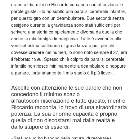
erano altri», mi dice Riccardo cercando con attenzione le
parole giuste. «Io ho subito una paralisi cerebrale infantile,
per questo giro con un deambulatore. Due secondi senza
ossigeno durante la gravidanza sono stati sufficienti per
scrivere una storia completamente diversa da quella che
anche la mia famiglia immaginava. Tutto è avvenuto alla
ventisettesima settimana di gravidanza e poi, per chi
dovesse credere nei numeri, io sono nato sempre il 27, era
il febbraio 1998. Spesso chi è colpito da paralisi cerebrale
infantile non riesce minimamente a deambulare e neppure
a parlare, fortunatamente il mio stadio è il più lieve».
Ascolto con attenzione le sue parole che non
concedono il minimo spazio
all’autocommiserazione e tutto questo, mentre
Riccardo racconta, lo trovo di una straordinaria
potenza. La sua enorme capacità è proprio
quella di non discostarsi mai dalla realtà e
dallo stupore di esserci.
«Sai Luca, io ho bisogno della natura, di respirare i