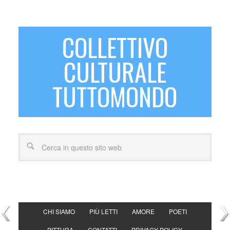
COLLETTIVO
CULTURALE
TUTTOMONDO
CHI SIAMO
PIÙ LETTI
AMORE
POETI
PITTURA
CONTATTI
PRIVACY POLICY