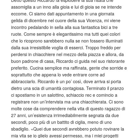
assomiglia a un inno alla gioia e lui di gioia se ne intende
eccome. Ci siamo dati appuntamento in una giornata
gelida di dicembre nel cuore della sua Vicenza, mi viene
incontro pedalando in sella alla sua fantastica bici a tre
ruote. Come sempre è elegantissimo ma tutti quei colori
che lo ricoprono sarebbero nulla se non fossero illuminati
dalla sua irresistibile voglia di esserci. Troppo freddo per
perdersi in chiacchiere nel mezzo della piazza e allora, da
buon padrone di casa, Riccardo ci guida nel suo ristorante
preferito. Cucina semplice ma raffinata, gente che sorride e
soprattutto che appena lo vede entrare corre ad
abbracciarlo. Riccardo è un po’ così, dove arriva si porta
dietro una scia di umanità contagiosa. Terminato il pranzo
ci spostiamo in un salottino, schiaccio rec e comincio a
registrare non un’intervista ma una chiacchierata. Ci sono
molte cose da comprendere nella vita di questo ragazzo di
27 anni, un’esistenza irrimediabilmente segnata da due
secondi, poco più di un battito di ciglia, meno di uno
sbadiglio. «Quei due secondi avrebbero potuto rovinare la
mia vita se io glielo avessi permesso, ma i miei progetti