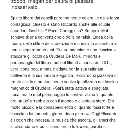
troppo, magari per paura di passare
inosservato.
Spirito libero dai capelli perennemente colorati e dalla forza
contagiosa. Questo è stato Riccardo anche alle scuole
superiori. Gestibile? Poco. Coraggioso? Sempre. Mai
schiavo di una convenzione o della banalità. L’idea della
moda, dello stile e della creazione è cresciuta accanto a lui,
non si separeranno mai. Era un bambino e non riusciva a
staccare gli occhi da Crudelia De Mon, immortale
personaggio del libro e poi del film «La carica dei 101»,
vera icona pop, amata e odiata per la sua raffinata
cattiveria e la sua innata eleganza. Riccardo si piazzava di
fronte alla tv e puntualmente veniva ipnotizzato dal fascino
magnetico di Crudelia. «Sarà stata cattiva e sbagliata,
Luca, ma io quel personaggio lo sentivo vicino in quanto
ero un po’ arrabbiato con il mondo e ci poteva stare. Ero
molto piccolo e la consapevolezza di quanto fossi forte è
sbocciata lentamente, giorno dopo giorno». Oggi Riccardo
è i colori che indossa, la musica che ascolta, gli amici che
lo circondano e poi ci sono loro, i followers, parola fin