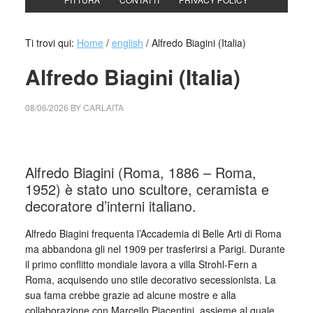
Ti trovi qui:
Home
/
english
/
Alfredo Biagini (Italia)
Alfredo Biagini (Italia)
08/06/2026
BY
CARLAITA
cctm collettivo culturale tuttomondo Alfredo Biagini (Italia)
Alfredo Biagini (Roma, 1886 – Roma,
1952) è stato uno scultore, ceramista e
decoratore d’interni italiano.
Alfredo Biagini frequenta l’Accademia di Belle Arti di Roma
ma abbandona gli nel 1909 per trasferirsi a Parigi. Durante
il primo conflitto mondiale lavora a villa Strohl-Fern a
Roma, acquisendo uno stile decorativo secessionista. La
sua fama crebbe grazie ad alcune mostre e alla
collaborazione con Marcello Piacentini, assieme al quale