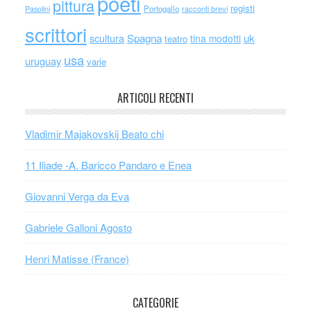
poeti
pittura
registi
Portogallo
racconti brevi
Pasolini
scrittori
scultura
Spagna
uk
tina modotti
teatro
usa
uruguay
varie
ARTICOLI RECENTI
Vladimir Majakovskij Beato chi
11 Iliade -A. Baricco Pandaro e Enea
Giovanni Verga da Eva
Gabriele Galloni Agosto
Henri Matisse (France)
CATEGORIE