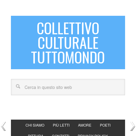
COLLETTIVO
CULTURALE
TUTTOMONDO
CHI SIAMO
PIÙ LETTI
AMORE
POETI
PITTURA
CONTATTI
PRIVACY POLICY