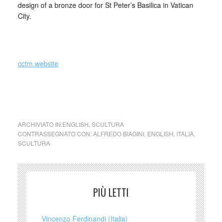
design of a bronze door for St Peter’s Basilica in Vatican
City.
_
cctm.website
cctm collettivo culturale tuttomondo
Alfredo Biagini (Italia)
ARCHIVIATO IN:
ENGLISH
,
SCULTURA
CONTRASSEGNATO CON:
ALFREDO BIAGINI
,
ENGLISH
,
ITALIA
,
SCULTURA
PIÙ LETTI
Vincenzo Ferdinandi (Italia)