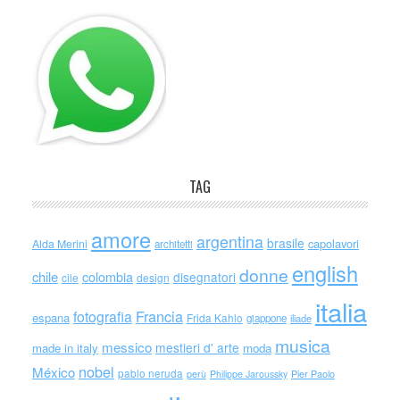
TAG
amore
argentina
brasile
capolavori
Alda Merini
architetti
english
donne
chile
colombia
disegnatori
cile
design
italia
Francia
fotografia
espana
Frida Kahlo
giappone
iliade
musica
messico
mestieri d' arte
made in italy
moda
nobel
México
pablo neruda
perù
Philippe Jaroussky
Pier Paolo