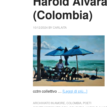
Harold Alvar
(Colombia)
10/12/2024
BY
CARLAITA
cctm collettivo …
[Leggi di più...]
ARCHIVIATO IN:
AMORE
,
COLOMBIA
,
POETI