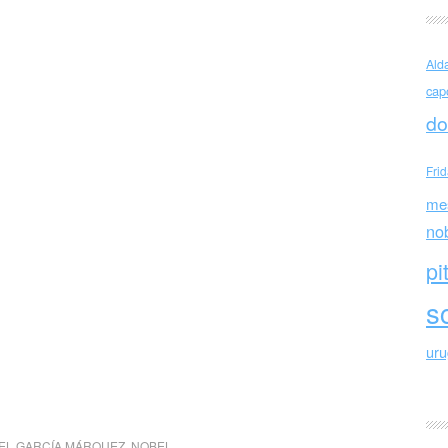
Ald
cap
do
Fri
me
no
pi
sc
ur
EL GARCÍA MÁRQUEZ
,
NOBEL