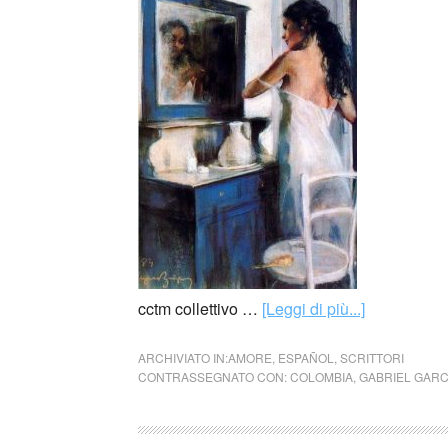
cctm collettivo …
[Leggi di più...]
ARCHIVIATO IN:
AMORE
,
ESPAÑOL
,
SCRITTORI
CONTRASSEGNATO CON:
COLOMBIA
,
GABRIEL GAR