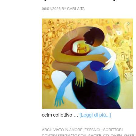
06/01/2026
BY
CARLAITA
cctm collettivo …
[Leggi di più...]
ARCHIVIATO IN:
AMORE
,
ESPAÑOL
,
SCRITTORI
CONTRASSEGNATO CON:
AMORE
,
COLOMBIA
,
GABRI