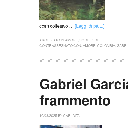
cctm collettivo …
[Leggi di più...]
ARCHIVIATO IN:
AMORE
,
SCRITTORI
CONTRASSEGNATO CON:
AMORE
,
COLOMBIA
,
GABRI
Gabriel Garc
frammento
10/08/2025
BY
CARLAITA