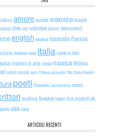
TAG
amore
argentina
brasile
a Merini
architetti
chile
colombia
disegnatori
olavori
cile
design
english
nne
Francia
fotografia
espana
italia
made in italy
da Kahlo
giappone
iliade
musica
ssico
México
mestieri d' arte
moda
bel
pablo neruda
perù
Philippe Jaroussky
Pier Paolo Pasolini
poeti
ttura
registi
Portogallo
racconti brevi
rittori
scultura
Spagna
uk
tina modotti
teatro
usa
uguay
varie
ARTICOLI RECENTI