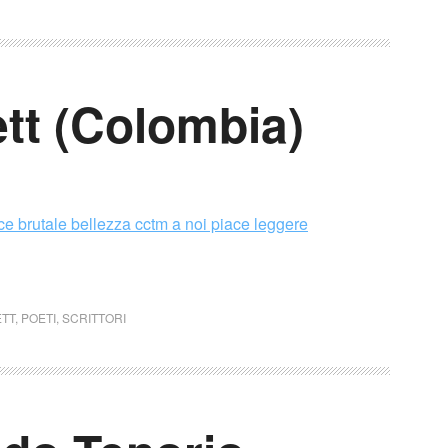
tt (Colombia)
ETT
,
POETI
,
SCRITTORI