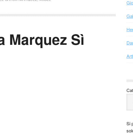
Gio
Gab
Hen
a Marquez Sì
Dan
Art
Cat
Si 
sol