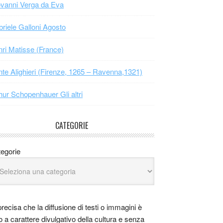
vanni Verga da Eva
riele Galloni Agosto
ri Matisse (France)
te Alighieri (Firenze, 1265 – Ravenna,1321)
hur Schopenhauer Gli altri
CATEGORIE
egorie
precisa che la diffusione di testi o immagini è
o a carattere divulgativo della cultura e senza