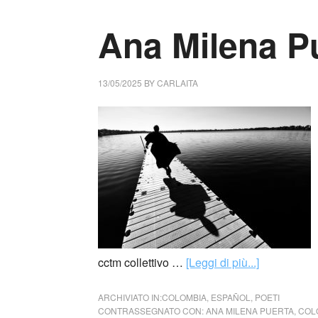
Ana Milena P
13/05/2025
BY
CARLAITA
cctm collettivo …
[Leggi di più...]
ARCHIVIATO IN:
COLOMBIA
,
ESPAÑOL
,
POETI
CONTRASSEGNATO CON:
ANA MILENA PUERTA
,
COL