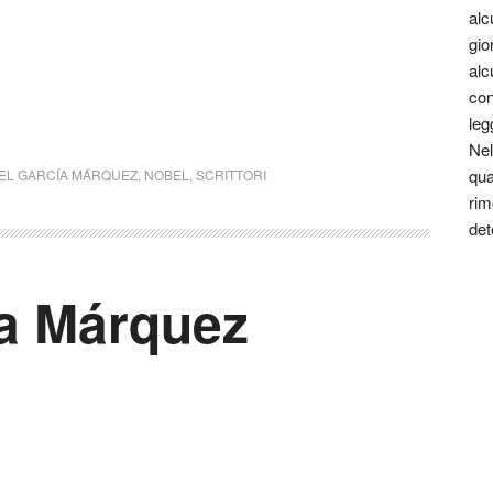
alc
gio
alc
con
leg
Nel
qua
EL GARCÍA MÁRQUEZ
,
NOBEL
,
SCRITTORI
rim
det
ía Márquez