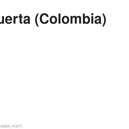
uerta (Colombia)
OMBIA
,
POETI