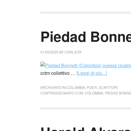
Piedad Bonne
01/05/2025
BY
CARLAITA
cctm collettivo …
[Leggi di più...]
ARCHIVIATO IN:
COLOMBIA
,
POETI
,
SCRITTORI
CONTRASSEGNATO CON:
COLOMBIA
,
PIEDAD BONN