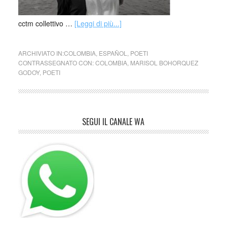
cctm collettivo …
[Leggi di più...]
ARCHIVIATO IN:
COLOMBIA
,
ESPAÑOL
,
POETI
CONTRASSEGNATO CON:
COLOMBIA
,
MARISOL BOHORQUEZ
GODOY
,
POETI
SEGUI IL CANALE WA