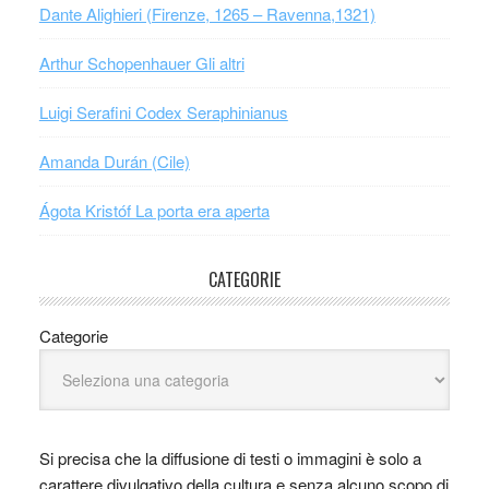
Dante Alighieri (Firenze, 1265 – Ravenna,1321)
Arthur Schopenhauer Gli altri
Luigi Serafini Codex Seraphinianus
Amanda Durán (Cile)
Ágota Kristóf La porta era aperta
CATEGORIE
Categorie
Si precisa che la diffusione di testi o immagini è solo a
carattere divulgativo della cultura e senza alcuno scopo di