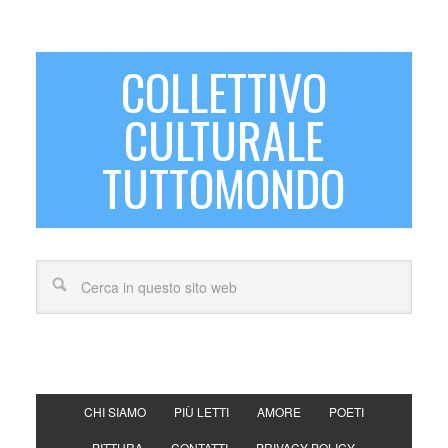
COLLETTIVO
CULTURALE
TUTTOMONDO
CHI SIAMO
PIÙ LETTI
AMORE
POETI
PITTURA
CONTATTI
PRIVACY POLICY