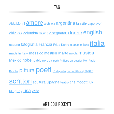
TAG
amore
argentina
brasile
capolavori
Alda Merini
architetti
english
donne
chile
colombia
disegnatori
cile
design
italia
Francia
fotografia
espana
Frida Kahlo
giappone
iliade
musica
messico
mestieri d' arte
made in italy
moda
nobel
México
pablo neruda
perù
Philippe Jaroussky
Pier Paolo
poeti
pittura
registi
Portogallo
racconti brevi
Pasolini
scrittori
scultura
Spagna
uk
tina modotti
teatro
usa
uruguay
varie
ARTICOLI RECENTI