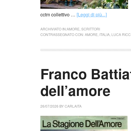
cctm collettivo …
[Leggi di più...]
ARCHIVIATO IN:
AMORE
,
SCRITTORI
CONTRASSEGNATO CON:
AMORE
,
ITALIA
,
LUCA RICC
Franco Battia
dell’amore
26/07/2026
BY
CARLAITA