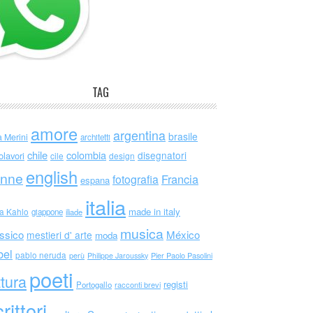
TAG
amore
argentina
brasile
a Merini
architetti
chile
colombia
disegnatori
olavori
cile
design
english
nne
Francia
fotografia
espana
italia
made in italy
da Kahlo
giappone
iliade
musica
ssico
México
mestieri d' arte
moda
bel
pablo neruda
perù
Philippe Jaroussky
Pier Paolo Pasolini
poeti
ttura
registi
Portogallo
racconti brevi
rittori