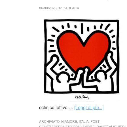
06/08/2026
BY
CARLAITA
cctm collettivo …
[Leggi di più...]
ARCHIVIATO IN:
AMORE
,
ITALIA
,
POETI
CONTRASSEGNATO CON:
AMORE
,
DANTE ALIGHIERI