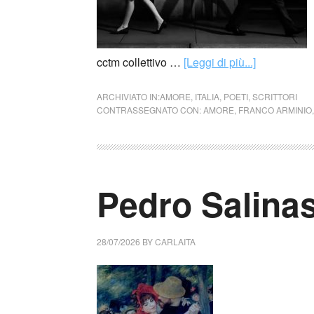
cctm collettivo …
[Leggi di più...]
ARCHIVIATO IN:
AMORE
,
ITALIA
,
POETI
,
SCRITTORI
CONTRASSEGNATO CON:
AMORE
,
FRANCO ARMINIO
Pedro Salinas
28/07/2026
BY
CARLAITA