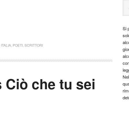
Si 
sol
alc
,
ITALIA
,
POETI
,
SCRITTORI
gio
alc
con
leg
 Ciò che tu sei
Nel
qua
rim
det