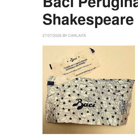
Baci Perugina
Shakespeare
27/07/2026
BY
CARLAITA