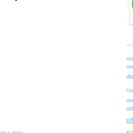
Ald
cap
do
Fri
me
no
pi
sc
,
ITALIA
,
POETI