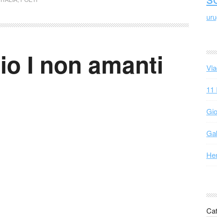
ur
io I non amanti
Vla
11 
Gio
Gab
Hen
Cat