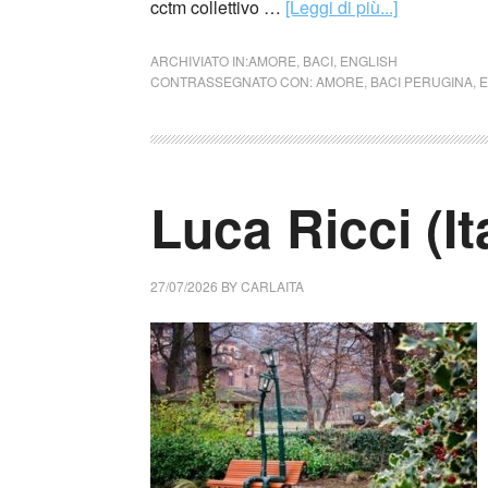
cctm collettivo …
[Leggi di più...]
ARCHIVIATO IN:
AMORE
,
BACI
,
ENGLISH
CONTRASSEGNATO CON:
AMORE
,
BACI PERUGINA
,
E
Luca Ricci (It
27/07/2026
BY
CARLAITA