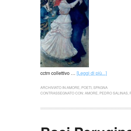
cctm collettivo …
[Leggi di più...]
ARCHIVIATO IN:
AMORE
,
POETI
,
SPAGNA
CONTRASSEGNATO CON:
AMORE
,
PEDRO SALINAS
,