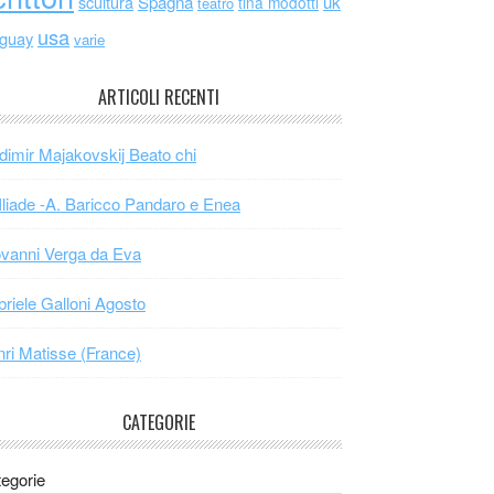
scultura
Spagna
uk
tina modotti
teatro
usa
uguay
varie
ARTICOLI RECENTI
dimir Majakovskij Beato chi
Iliade -A. Baricco Pandaro e Enea
vanni Verga da Eva
riele Galloni Agosto
ri Matisse (France)
CATEGORIE
egorie