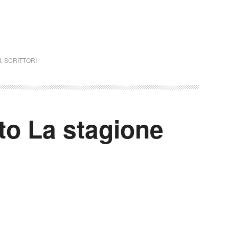
I
,
SCRITTORI
to La stagione