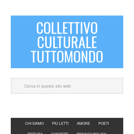
COLLETTIVO
CULTURALE
TUTTOMONDO
CHI SIAMO
PIÙ LETTI
AMORE
POETI
PITTURA
CONTATTI
PRIVACY POLICY