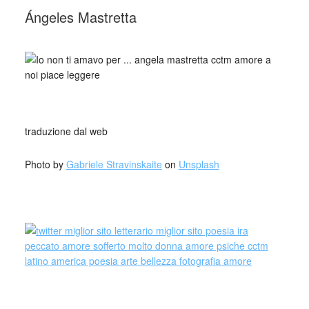
_
Ángeles Mastretta
_
_
traduzione dal web
Photo by
Gabriele Stravinskaite
on
Unsplash
Ángeles Mastretta (Puebla, 9 ottobre