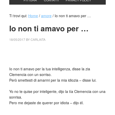
Ti trovi qui:
Home
/
amore
/
Io non ti amavo per …
Io non ti amavo per …
18/05/2017
BY
CARLAITA
centro cultural tina modotti caracas centro cultural tina
modotti caracas io non ti amavo per …
Io non ti amavo per la tua intelligenza, disse la zia
Clemencia con un sorriso.
Però smettesti di amarmi per la mia idiozia – disse lui.
_
Yo no te quise por inteligente, dijo la tía Clemencia con una
sonrisa.
Pero me dejaste de querer por idiota – dijo él.