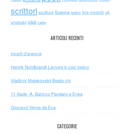
scrittori
scultura
Spagna
uk
tina modotti
teatro
usa
uruguay
varie
ARTICOLI RECENTI
incarti d’arancia
Henrik Nordbrandt L’amore è così logico
Vladimir Majakovskij Beato chi
11 Iliade -A. Baricco Pandaro e Enea
Giovanni Verga da Eva
CATEGORIE