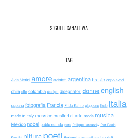
SEGUI IL CANALE WA
TAG
amore
argentina
brasile
capolavori
Alda Merini
architetti
english
donne
chile
colombia
disegnatori
cile
design
italia
Francia
fotografia
espana
Frida Kahlo
giappone
iliade
musica
messico
mestieri d' arte
made in italy
moda
nobel
México
pablo neruda
perù
Philippe Jaroussky
Pier Paolo
poeti
pittura
registi
Portogallo
racconti brevi
Pasolini