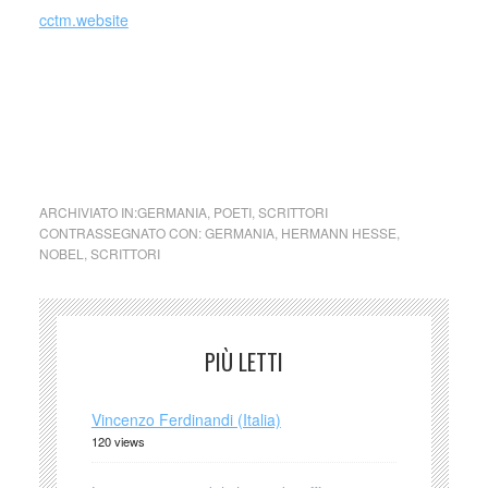
cctm.website
cctm collettivo culturale tuttomondo Hermann Hesse La
solitudine è indipendenza
ARCHIVIATO IN:
GERMANIA
,
POETI
,
SCRITTORI
CONTRASSEGNATO CON:
GERMANIA
,
HERMANN HESSE
,
NOBEL
,
SCRITTORI
PIÙ LETTI
Vincenzo Ferdinandi (Italia)
120 views