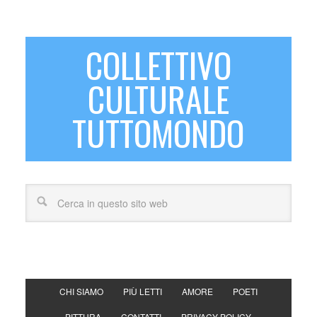
COLLETTIVO
CULTURALE
TUTTOMONDO
CHI SIAMO
PIÙ LETTI
AMORE
POETI
PITTURA
CONTATTI
PRIVACY POLICY