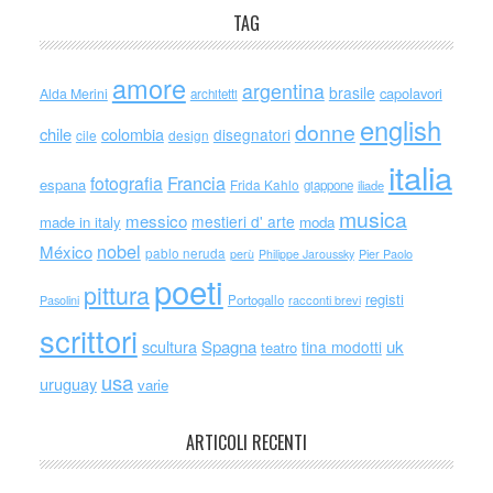
TAG
amore
argentina
brasile
capolavori
Alda Merini
architetti
english
donne
chile
colombia
disegnatori
cile
design
italia
Francia
fotografia
espana
Frida Kahlo
giappone
iliade
musica
messico
mestieri d' arte
made in italy
moda
nobel
México
pablo neruda
perù
Philippe Jaroussky
Pier Paolo
poeti
pittura
registi
Portogallo
racconti brevi
Pasolini
scrittori
scultura
Spagna
uk
tina modotti
teatro
usa
uruguay
varie
ARTICOLI RECENTI