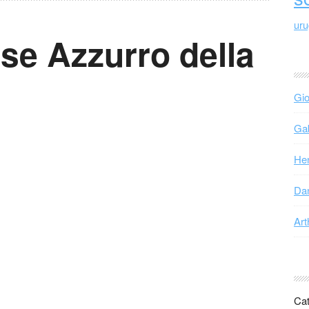
ur
e Azzurro della
Gio
Gab
Hen
Dan
Art
Cat