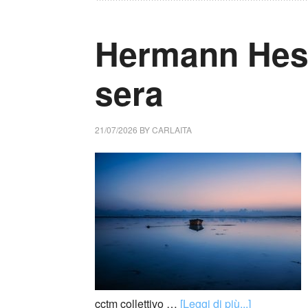
Hermann Hess
sera
21/07/2026
BY
CARLAITA
cctm collettivo …
[Leggi di più...]