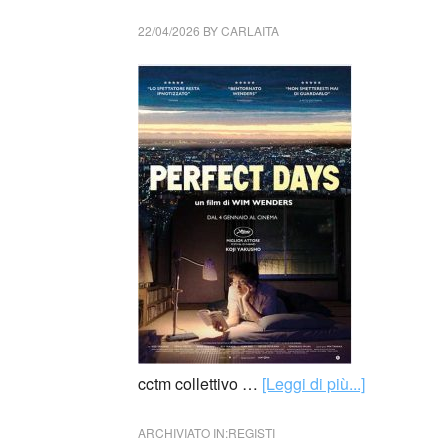
22/04/2026
BY
CARLAITA
cctm collettivo …
[Leggi di più...]
ARCHIVIATO IN:
REGISTI