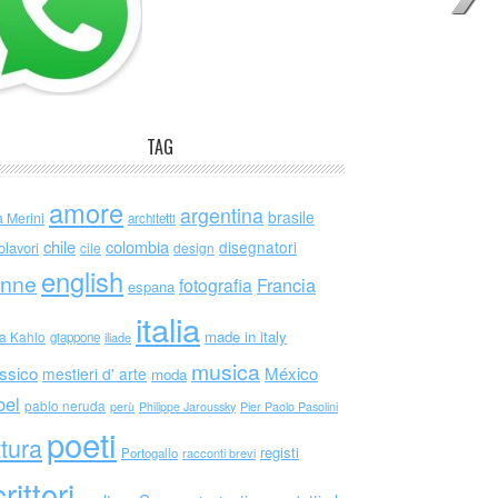
TAG
amore
argentina
brasile
a Merini
architetti
chile
colombia
disegnatori
olavori
cile
design
english
nne
Francia
fotografia
espana
italia
made in italy
da Kahlo
giappone
iliade
musica
ssico
México
mestieri d' arte
moda
bel
pablo neruda
perù
Philippe Jaroussky
Pier Paolo Pasolini
poeti
ttura
registi
Portogallo
racconti brevi
rittori