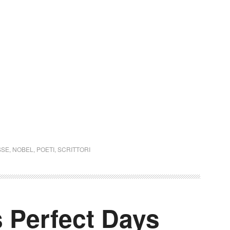
SSE
,
NOBEL
,
POETI
,
SCRITTORI
 Perfect Days