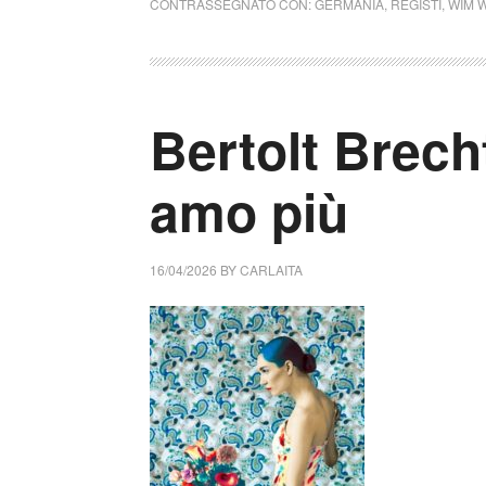
CONTRASSEGNATO CON:
GERMANIA
,
REGISTI
,
WIM 
Bertolt Brecht
amo più
16/04/2026
BY
CARLAITA