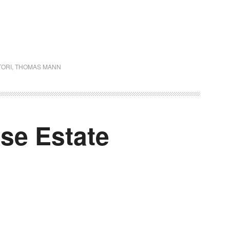
TORI
,
THOMAS MANN
se Estate