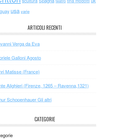
scultura
Spagna
uk
tina modotti
teatro
usa
uguay
varie
ARTICOLI RECENTI
vanni Verga da Eva
riele Galloni Agosto
ri Matisse (France)
te Alighieri (Firenze, 1265 – Ravenna,1321)
hur Schopenhauer Gli altri
CATEGORIE
egorie