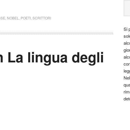
SSE
,
NOBEL
,
POETI
,
SCRITTORI
Si 
sol
alc
La lingua degli
gio
alc
con
leg
Nel
qua
rim
det