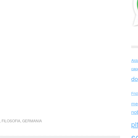
Ald
cap
do
Fri
me
no
,
FILOSOFIA
,
GERMANIA
pi
sc