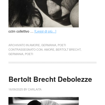
cctm collettivo …
[Leggi di più...]
ARCHIVIATO IN:
AMORE
,
GERMANIA
,
POETI
CONTRASSEGNATO CON:
AMORE
,
BERTOLT BRECHT
,
GERMANIA
,
POETI
Bertolt Brecht Debolezze
16/09/2025
BY
CARLAITA