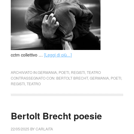
cctm collettivo …
[Leggi di più...]
ARCHIVIATO IN:
GERMANIA
,
POETI
,
REGISTI
,
TEATRO
CONTRASSEGNATO CON:
BERTOLT BRECHT
,
GERMANIA
,
POETI
,
REGISTI
,
TEATRO
Bertolt Brecht poesie
22/05/2025
BY
CARLAITA