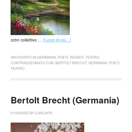
cctm collettivo …
[Leggi di più...]
ARCHIVIATO IN:
GERMANIA
,
POETI
,
REGISTI
,
TEATRO
CONTRASSEGNATO CON:
BERTOLT BRECHT
,
GERMANIA
,
POETI
,
TEATRO
Bertolt Brecht (Germania)
01/04/2023
BY
CARLAITA