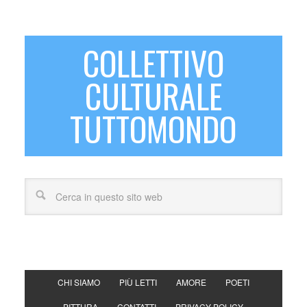
COLLETTIVO
CULTURALE
TUTTOMONDO
CHI SIAMO
PIÙ LETTI
AMORE
POETI
PITTURA
CONTATTI
PRIVACY POLICY