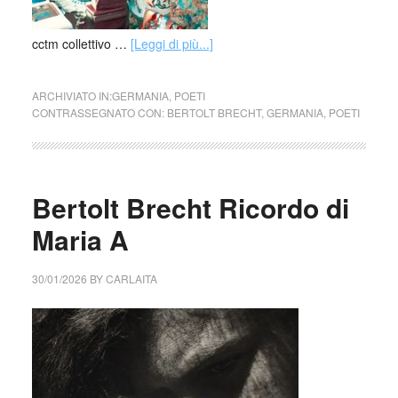
cctm collettivo …
[Leggi di più...]
ARCHIVIATO IN:
GERMANIA
,
POETI
CONTRASSEGNATO CON:
BERTOLT BRECHT
,
GERMANIA
,
POETI
Bertolt Brecht Ricordo di
Maria A
30/01/2026
BY
CARLAITA