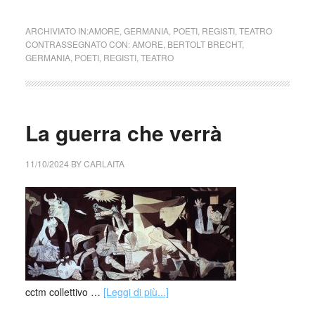
ARCHIVIATO IN:
AMORE
,
GERMANIA
,
POETI
,
REGISTI
,
TEATRO
CONTRASSEGNATO CON:
AMORE
,
BERTOLT BRECHT
,
GERMANIA
,
POETI
,
REGISTI
,
TEATRO
La guerra che verrà
11/10/2024
BY
CARLAITA
cctm collettivo …
[Leggi di più...]