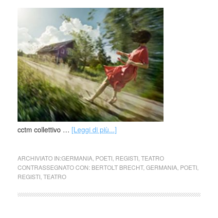
cctm collettivo …
[Leggi di più...]
ARCHIVIATO IN:
GERMANIA
,
POETI
,
REGISTI
,
TEATRO
CONTRASSEGNATO CON:
BERTOLT BRECHT
,
GERMANIA
,
POETI
,
REGISTI
,
TEATRO