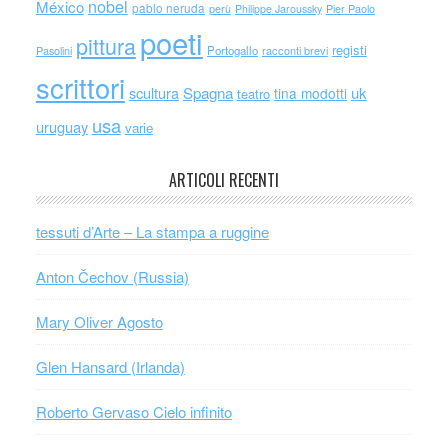
nobel
México
pablo neruda
perù
Philippe Jaroussky
Pier Paolo
poeti
pittura
registi
Portogallo
racconti brevi
Pasolini
scrittori
scultura
Spagna
uk
tina modotti
teatro
usa
uruguay
varie
ARTICOLI RECENTI
tessuti d’Arte – La stampa a ruggine
Anton Čechov (Russia)
Mary Oliver Agosto
Glen Hansard (Irlanda)
Roberto Gervaso Cielo infinito