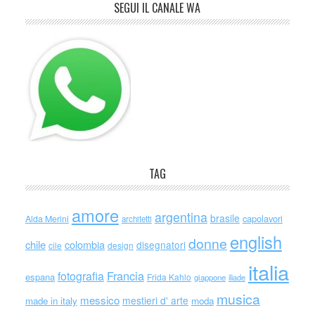
SEGUI IL CANALE WA
TAG
amore
argentina
brasile
capolavori
Alda Merini
architetti
english
donne
chile
colombia
disegnatori
cile
design
italia
Francia
fotografia
espana
Frida Kahlo
giappone
iliade
musica
messico
mestieri d' arte
made in italy
moda