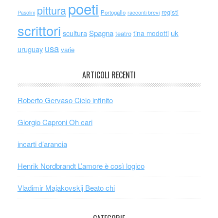
poeti
pittura
registi
Portogallo
racconti brevi
Pasolini
scrittori
scultura
Spagna
uk
tina modotti
teatro
usa
uruguay
varie
ARTICOLI RECENTI
Roberto Gervaso Cielo infinito
Giorgio Caproni Oh cari
incarti d’arancia
Henrik Nordbrandt L’amore è così logico
Vladimir Majakovskij Beato chi