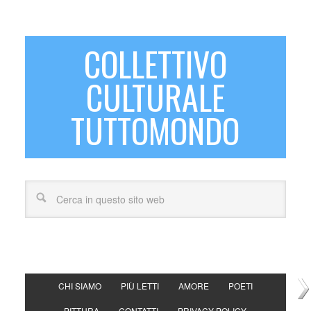
COLLETTIVO
CULTURALE
TUTTOMONDO
CHI SIAMO
PIÙ LETTI
AMORE
POETI
PITTURA
CONTATTI
PRIVACY POLICY