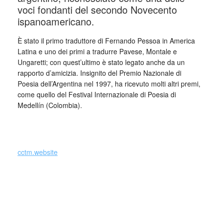
voci fondanti del secondo Novecento
ispanoamericano.
È stato il primo traduttore di Fernando Pessoa in America
Latina e uno dei primi a tradurre Pavese, Montale e
Ungaretti; con quest’ultimo è stato legato anche da un
rapporto d’amicizia. Insignito del Premio Nazionale di
Poesia dell’Argentina nel 1997, ha ricevuto molti altri premi,
come quello del Festival Internazionale di Poesia di
Medellín (Colombia).
cctm.website
Si precisa che la diffusione di testi o immagini è solo a
carattere divulgativo della cultura e senza alcuno scopo di
lucro, nè rappresenta una testata giornalistica in quanto
viene aggiornata senza alcuna periodicità specifica. Non
può pertanto considerarsi un prodotto editoriale ai sensi