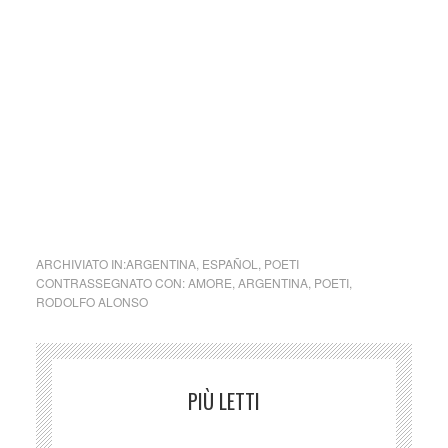
della legge n. 62 del 7.03.2001.
Nel caso si dovesse involontariamente ledere un qualsiasi
copyright d’autore, il contenuto verrà rimosso
immediatamente su segnalazione del detentore dell’avente
diritto.
cctm astri erranti
ARCHIVIATO IN:
ARGENTINA
,
ESPAÑOL
,
POETI
CONTRASSEGNATO CON:
AMORE
,
ARGENTINA
,
POETI
,
RODOLFO ALONSO
PIÙ LETTI