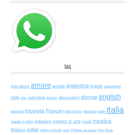
TAG
amore
argentina
brasile
capolavori
Alda Merini
architetti
english
donne
chile
colombia
disegnatori
cile
design
italia
Francia
fotografia
espana
Frida Kahlo
giappone
iliade
musica
messico
mestieri d' arte
made in italy
moda
nobel
México
pablo neruda
perù
Philippe Jaroussky
Pier Paolo