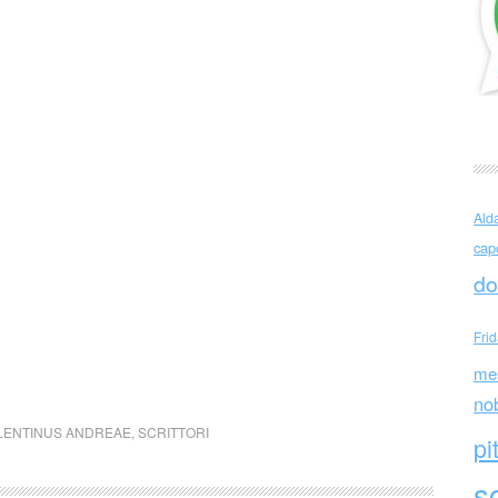
Ald
cap
do
Fri
me
no
LENTINUS ANDREAE
,
SCRITTORI
pi
sc