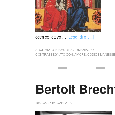
cctm collettivo …
[Leggi di più...]
ARCHIVIATO IN:
AMORE
,
GERMANIA
,
POETI
CONTRASSEGNATO CON:
AMORE
,
CODICE MANESS
Bertolt Brech
16/09/2025
BY
CARLAITA