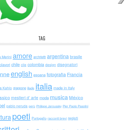
TAG
amore
argentina
brasile
a Merini
architetti
chile
colombia
disegnatori
olavori
cile
design
english
nne
Francia
fotografia
espana
italia
made in italy
da Kahlo
giappone
iliade
musica
ssico
México
mestieri d' arte
moda
bel
pablo neruda
perù
Philippe Jaroussky
Pier Paolo Pasolini
poeti
ttura
registi
Portogallo
racconti brevi
rittori