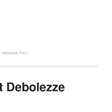
E
,
GERMANIA
,
POETI
t Debolezze