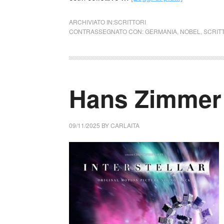
ARCHIVIATO IN:
SCRITTORI
CONTRASSEGNATO CON:
GERMANIA
,
NOBEL
,
SCRIT
Hans Zimmer
09/11/2025
BY
CARLAITA