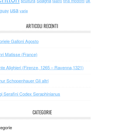
scultura
Spagna
uk
tina modotti
teatro
usa
uguay
varie
ARTICOLI RECENTI
riele Galloni Agosto
ri Matisse (France)
te Alighieri (Firenze, 1265 – Ravenna,1321)
hur Schopenhauer Gli altri
gi Serafini Codex Seraphinianus
CATEGORIE
egorie