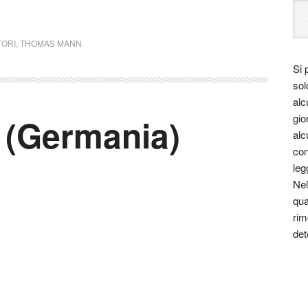
TORI
,
THOMAS MANN
Si 
sol
alc
gio
 (Germania)
alc
con
leg
Nel
qua
rim
det