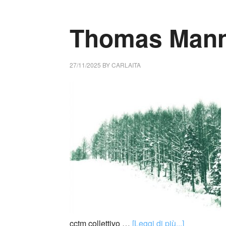
Thomas Mann
27/11/2025
BY
CARLAITA
cctm collettivo …
[Leggi di più...]