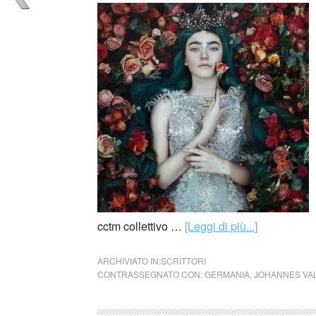
cctm collettivo …
[Leggi di più...]
ARCHIVIATO IN:
SCRITTORI
CONTRASSEGNATO CON:
GERMANIA
,
JOHANNES VA