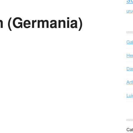
ur
 (Germania)
Gab
Hen
Dan
Art
Lui
Cat