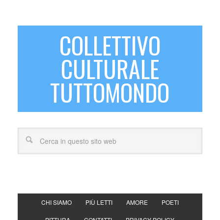
COLLETTIVO
CULTURALE
TUTTOMONDO
CHI SIAMO
PIÙ LETTI
AMORE
POETI
PITTURA
CONTATTI
PRIVACY POLICY