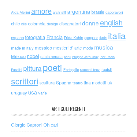
amore
argentina
brasile
capolavori
Alda Merini
architetti
english
donne
chile
colombia
disegnatori
cile
design
italia
Francia
fotografia
espana
Frida Kahlo
giappone
iliade
musica
messico
mestieri d' arte
made in italy
moda
nobel
México
pablo neruda
perù
Philippe Jaroussky
Pier Paolo
poeti
pittura
registi
Portogallo
racconti brevi
Pasolini
scrittori
scultura
Spagna
uk
tina modotti
teatro
usa
uruguay
varie
ARTICOLI RECENTI
Giorgio Caproni Oh cari