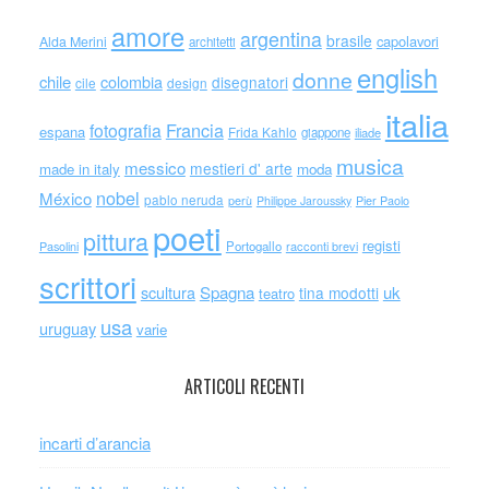
amore
argentina
brasile
capolavori
Alda Merini
architetti
english
donne
chile
colombia
disegnatori
cile
design
italia
Francia
fotografia
espana
Frida Kahlo
giappone
iliade
musica
messico
mestieri d' arte
made in italy
moda
nobel
México
pablo neruda
perù
Philippe Jaroussky
Pier Paolo
poeti
pittura
registi
Portogallo
racconti brevi
Pasolini
scrittori
scultura
Spagna
uk
tina modotti
teatro
usa
uruguay
varie
ARTICOLI RECENTI
incarti d’arancia