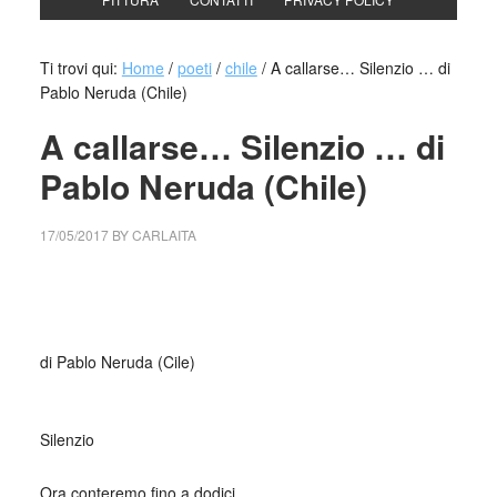
Ti trovi qui:
Home
/
poeti
/
chile
/
A callarse… Silenzio … di
Pablo Neruda (Chile)
A callarse… Silenzio … di
Pablo Neruda (Chile)
17/05/2017
BY
CARLAITA
centro cultural tina modotti caracas centro cultural tina
modotti caracas A callarse
di Pablo Neruda (Cile)
_
Silenzio
Ora conteremo fino a dodici