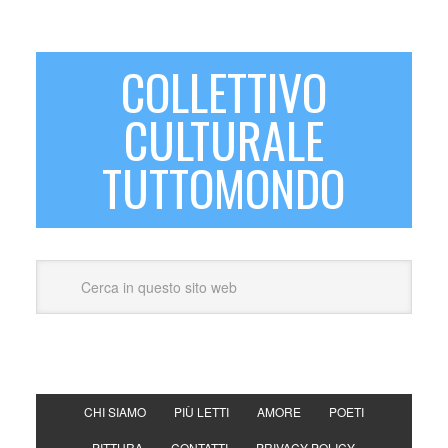
COLLETTIVO
CULTURALE
TUTTOMONDO
CHI SIAMO
PIÙ LETTI
AMORE
POETI
PITTURA
CONTATTI
PRIVACY POLICY