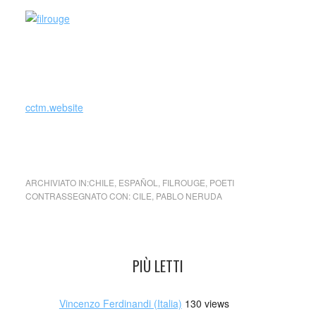
cctm cctm cctm cctm cctm cctm cctm cctm cctm
cctm cctm cctm cctm cctm cctm cctm cctm cctm
cctm cctm cctm cctm cctm cctm cctm cctm cctm
cctm.website
cctm cctm cctm cctm cctm cctm cctm cctm cctm
ARCHIVIATO IN:
CHILE
,
ESPAÑOL
,
FILROUGE
,
POETI
CONTRASSEGNATO CON:
CILE
,
PABLO NERUDA
PIÙ LETTI
Vincenzo Ferdinandi (Italia)
130 views