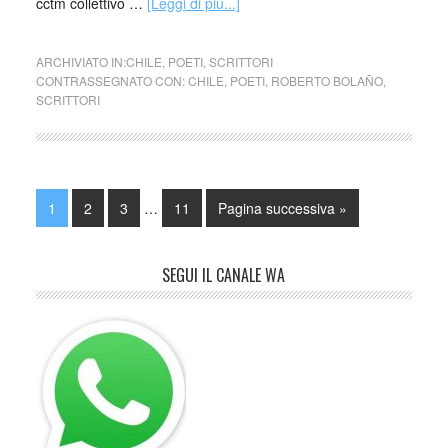
cctm collettivo …
[Leggi di più...]
ARCHIVIATO IN:
CHILE
,
POETI
,
SCRITTORI
CONTRASSEGNATO CON:
CHILE
,
POETI
,
ROBERTO BOLAÑO
,
SCRITTORI
1
2
3
…
11
Pagina successiva »
SEGUI IL CANALE WA