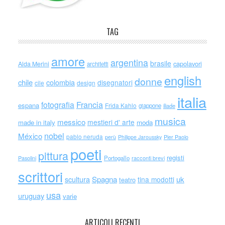
TAG
amore
argentina
brasile
capolavori
Alda Merini
architetti
english
donne
chile
colombia
disegnatori
cile
design
italia
Francia
fotografia
espana
Frida Kahlo
giappone
iliade
musica
messico
mestieri d' arte
made in italy
moda
nobel
México
pablo neruda
perù
Philippe Jaroussky
Pier Paolo
poeti
pittura
registi
Portogallo
racconti brevi
Pasolini
scrittori
scultura
Spagna
uk
tina modotti
teatro
usa
uruguay
varie
ARTICOLI RECENTI