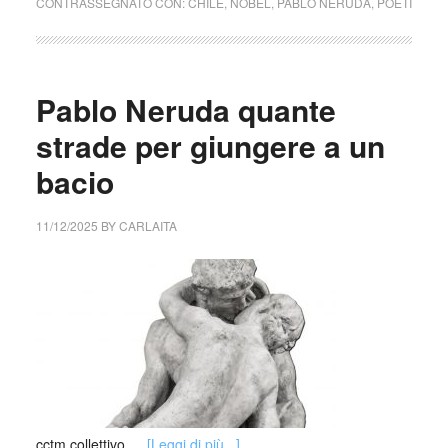
CONTRASSEGNATO CON:
CHILE
,
NOBEL
,
PABLO NERUDA
,
POETI
Pablo Neruda quante
strade per giungere a un
bacio
11/12/2025
BY
CARLAITA
cctm collettivo …
[Leggi di più...]