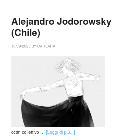
Alejandro Jodorowsky
(Chile)
10/09/2025
BY
CARLAITA
cctm collettivo …
[Leggi di più...]