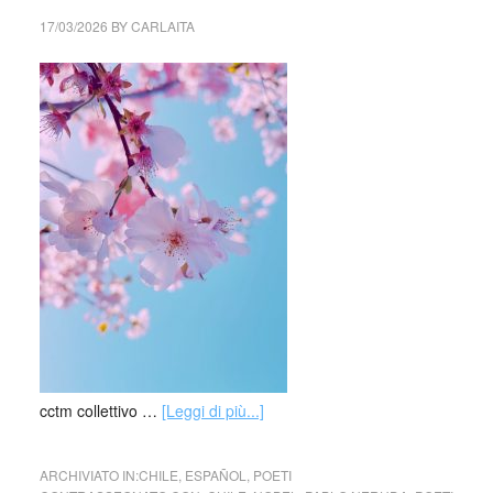
17/03/2026
BY
CARLAITA
cctm collettivo …
[Leggi di più...]
ARCHIVIATO IN:
CHILE
,
ESPAÑOL
,
POETI