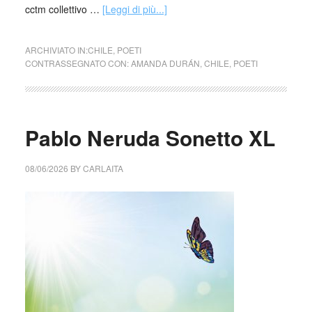
cctm collettivo …
[Leggi di più...]
ARCHIVIATO IN:
CHILE
,
POETI
CONTRASSEGNATO CON:
AMANDA DURÁN
,
CHILE
,
POETI
Pablo Neruda Sonetto XL
08/06/2026
BY
CARLAITA