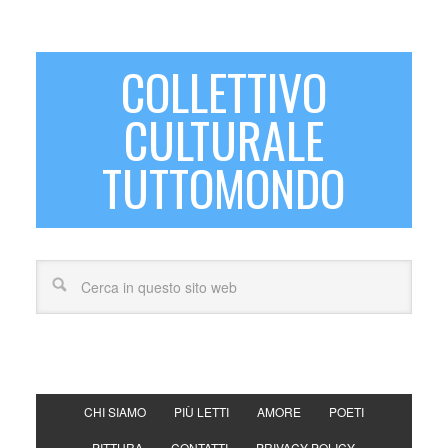
COLLETTIVO
CULTURALE
TUTTOMONDO
CHI SIAMO
PIÙ LETTI
AMORE
POETI
PITTURA
CONTATTI
PRIVACY POLICY