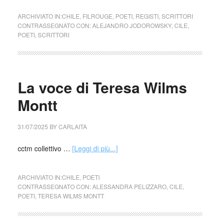
ARCHIVIATO IN:
CHILE
,
FILROUGE
,
POETI
,
REGISTI
,
SCRITTORI
CONTRASSEGNATO CON:
ALEJANDRO JODOROWSKY
,
CILE
,
POETI
,
SCRITTORI
La voce di Teresa Wilms
Montt
31/07/2025
BY
CARLAITA
cctm collettivo …
[Leggi di più...]
ARCHIVIATO IN:
CHILE
,
POETI
CONTRASSEGNATO CON:
ALESSANDRA PELIZZARO
,
CILE
,
POETI
,
TERESA WILMS MONTT