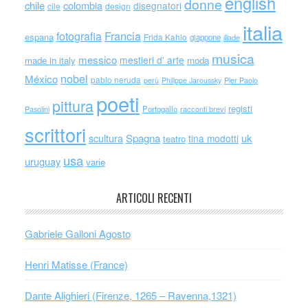
english
donne
chile
colombia
disegnatori
cile
design
italia
Francia
fotografia
espana
Frida Kahlo
giappone
iliade
musica
messico
mestieri d' arte
made in italy
moda
nobel
México
pablo neruda
perù
Philippe Jaroussky
Pier Paolo
poeti
pittura
registi
Portogallo
racconti brevi
Pasolini
scrittori
scultura
Spagna
uk
tina modotti
teatro
usa
uruguay
varie
ARTICOLI RECENTI
Gabriele Galloni Agosto
Henri Matisse (France)
Dante Alighieri (Firenze, 1265 – Ravenna,1321)