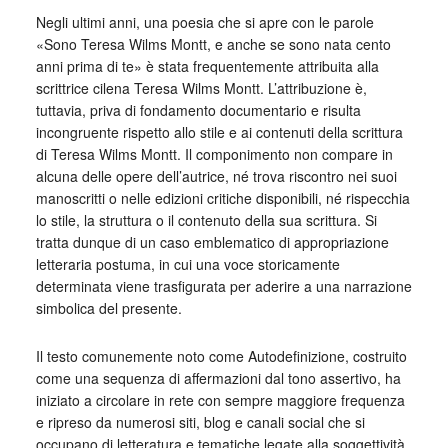
Negli ultimi anni, una poesia che si apre con le parole
«Sono Teresa Wilms Montt, e anche se sono nata cento
anni prima di te» è stata frequentemente attribuita alla
scrittrice cilena Teresa Wilms Montt. L’attribuzione è,
tuttavia, priva di fondamento documentario e risulta
incongruente rispetto allo stile e ai contenuti della scrittura
di Teresa Wilms Montt. Il componimento non compare in
alcuna delle opere dell’autrice, né trova riscontro nei suoi
manoscritti o nelle edizioni critiche disponibili, né rispecchia
lo stile, la struttura o il contenuto della sua scrittura. Si
tratta dunque di un caso emblematico di appropriazione
letteraria postuma, in cui una voce storicamente
determinata viene trasfigurata per aderire a una narrazione
simbolica del presente.
Il testo comunemente noto come Autodefinizione, costruito
come una sequenza di affermazioni dal tono assertivo, ha
iniziato a circolare in rete con sempre maggiore frequenza
e ripreso da numerosi siti, blog e canali social che si
occupano di letteratura e tematiche legate alla soggettività