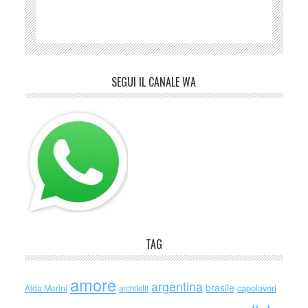
SEGUI IL CANALE WA
TAG
amore
argentina
brasile
capolavori
Alda Merini
architetti