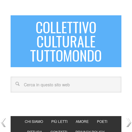
COLLETTIVO
CULTURALE
TUTTOMONDO
CHI SIAMO
PIÙ LETTI
AMORE
POETI
PITTURA
CONTATTI
PRIVACY POLICY