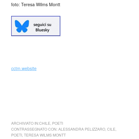
foto: Teresa Wilms Montt
_
cctm.website
cctm collettivo culturale tuttomondo La voce di Teresa
Wilms Montt: tra realtà storica e costruzione mitica
ARCHIVIATO IN:
CHILE
,
POETI
CONTRASSEGNATO CON:
ALESSANDRA PELIZZARO
,
CILE
,
POETI
,
TERESA WILMS MONTT