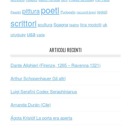
poeti
pittura
registi
Portogallo
racconti brevi
Pasolini
scrittori
scultura
Spagna
uk
tina modotti
teatro
usa
uruguay
varie
ARTICOLI RECENTI
Dante Alighieri (Firenze, 1265 – Ravenna,1321)
Arthur Schopenhauer Gli altri
Luigi Serafini Codex Seraphinianus
Amanda Durán (Cile)
Ágota Kristóf La porta era aperta