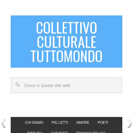
COLLETTIVO
CULTURALE
TUTTOMONDO
CHI SIAMO
PIÙ LETTI
AMORE
POETI
PITTURA
CONTATTI
PRIVACY POLICY