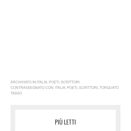
della legge n. 62 del 7.03.2001.
Nel caso si dovesse involontariamente ledere un qualsiasi
copyright d’autore, il contenuto verrà rimosso
immediatamente su segnalazione del detentore dell’avente
diritto.)
cctm collettivo culturale tuttomondo Torquato Tasso
(Sorrento, 1544 – Roma, 1595)
ARCHIVIATO IN:
ITALIA
,
POETI
,
SCRITTORI
CONTRASSEGNATO CON:
ITALIA
,
POETI
,
SCRITTORI
,
TORQUATO
TASSO
PIÙ LETTI