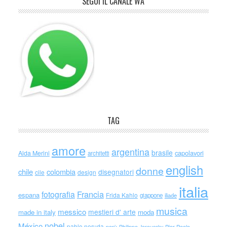
SEGUI IL CANALE WA
TAG
amore
argentina
brasile
capolavori
Alda Merini
architetti
english
donne
chile
colombia
disegnatori
cile
design
italia
Francia
fotografia
espana
Frida Kahlo
giappone
iliade
musica
messico
mestieri d' arte
made in italy
moda
nobel
México
pablo neruda
perù
Philippe Jaroussky
Pier Paolo