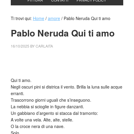
Ti trovi qui:
Home
/
amore
/
Pablo Neruda Qui ti amo
Pablo Neruda Qui ti amo
16/10/2025
BY
CARLAITA
cctm collettivo culturale tuttomondo Pablo Neruda Qui ti
amo
Qui ti amo.
Negli oscuri pini si districa il vento. Brilla la luna sulle acque
erranti.
Trascorrono giorni uguali che s’inseguono.
La nebbia si scioglie in figure danzanti.
Un gabbiano d’argento si stacca dal tramonto:
A volte una vela. Alte, alte, stelle.
O la croce nera di una nave.
Solo.