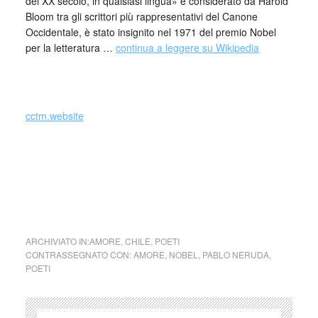
del XX secolo, in qualsiasi lingua» e considerato da Harold
Bloom tra gli scrittori più rappresentativi del Canone
Occidentale, è stato insignito nel 1971 del premio Nobel
per la letteratura …
continua a leggere su Wikipedia
_
cctm.website
cctm collettivo culturale tuttomondo Pablo Neruda Qui ti
amo
ARCHIVIATO IN:
AMORE
,
CHILE
,
POETI
CONTRASSEGNATO CON:
AMORE
,
NOBEL
,
PABLO NERUDA
,
POETI