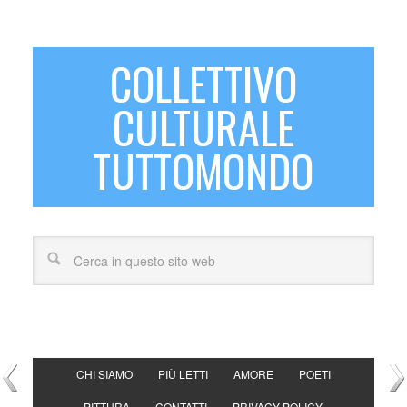
COLLETTIVO
CULTURALE
TUTTOMONDO
CHI SIAMO
PIÙ LETTI
AMORE
POETI
PITTURA
CONTATTI
PRIVACY POLICY