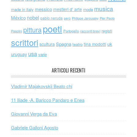
musica
messico
mestieri d' arte
made in italy
moda
nobel
México
pablo neruda
perù
Philippe Jaroussky
Pier Paolo
poeti
pittura
registi
Portogallo
racconti brevi
Pasolini
scrittori
scultura
Spagna
uk
tina modotti
teatro
usa
uruguay
varie
ARTICOLI RECENTI
Vladimir Majakovskij Beato chi
11 Iliade -A. Baricco Pandaro e Enea
Giovanni Verga da Eva
Gabriele Galloni Agosto