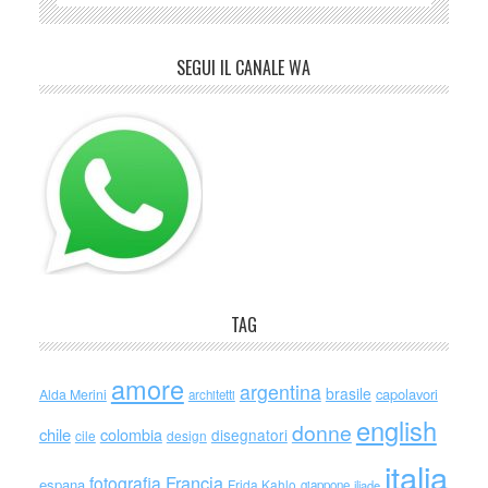
SEGUI IL CANALE WA
TAG
amore
argentina
brasile
capolavori
Alda Merini
architetti
english
donne
chile
colombia
disegnatori
cile
design
italia
Francia
fotografia
espana
Frida Kahlo
giappone
iliade