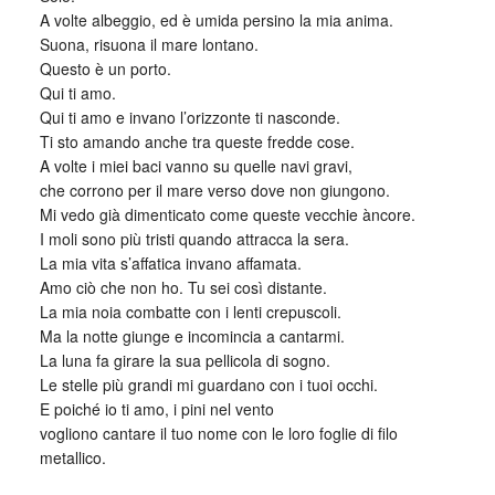
A volte albeggio, ed è umida persino la mia anima.
Suona, risuona il mare lontano.
Questo è un porto.
Qui ti amo.
Qui ti amo e invano l’orizzonte ti nasconde.
Ti sto amando anche tra queste fredde cose.
A volte i miei baci vanno su quelle navi gravi,
che corrono per il mare verso dove non giungono.
Mi vedo già dimenticato come queste vecchie àncore.
I moli sono più tristi quando attracca la sera.
La mia vita s’affatica invano affamata.
Amo ciò che non ho. Tu sei così distante.
La mia noia combatte con i lenti crepuscoli.
Ma la notte giunge e incomincia a cantarmi.
La luna fa girare la sua pellicola di sogno.
Le stelle più grandi mi guardano con i tuoi occhi.
E poiché io ti amo, i pini nel vento
vogliono cantare il tuo nome con le loro foglie di filo
metallico.