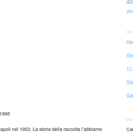
ur
Hen
Vla
11 
Gio
Gab
 1995
poli nel 1952. La storia della raccolta l’abbiamo
Cat