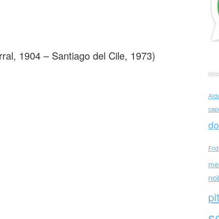
Neruda Il ramo rubato
ral, 1904 – Santiago del Cile, 1973)
Ald
cap
do
Fri
me
no
pi
sc