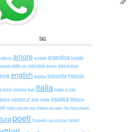
TAG
amore
argentina
brasile
a Merini
architetti
chile
colombia
disegnatori
olavori
cile
design
english
nne
Francia
fotografia
espana
italia
made in italy
da Kahlo
giappone
iliade
musica
ssico
México
mestieri d' arte
moda
bel
pablo neruda
perù
Philippe Jaroussky
Pier Paolo Pasolini
poeti
ttura
registi
Portogallo
racconti brevi
rittori