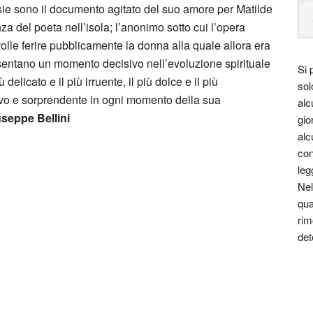
ie sono il documento agitato del suo amore per Matilde
za del poeta nell’isola; l’anonimo sotto cui l’opera
volle ferire pubblicamente la donna alla quale allora era
entano un momento decisivo nell’evoluzione spirituale
Si 
 delicato e il più irruente, il più dolce e il più
sol
vo e sorprendente in ogni momento della sua
alc
useppe Bellini
gio
alc
con
leg
Nel
qua
rim
det