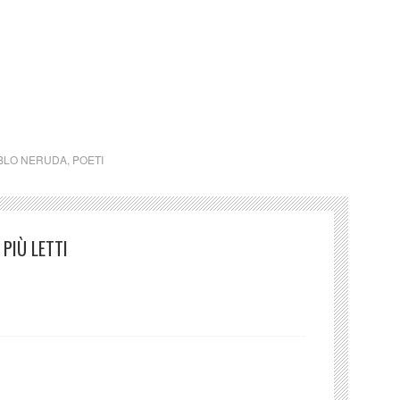
Neruda Il ramo rubato
BLO NERUDA
,
POETI
PIÙ LETTI