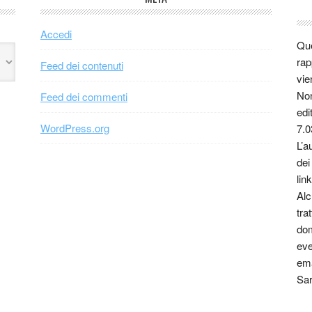
Accedi
Que
rap
Feed dei contenuti
vie
Non
Feed dei commenti
edi
WordPress.org
7.0
L’a
dei
link
Alc
tra
dom
eve
ema
Sar