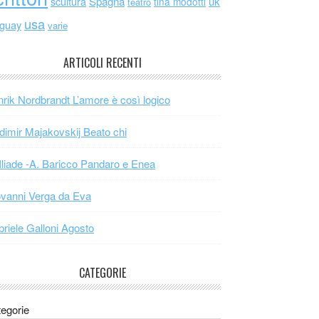
scultura
Spagna
uk
tina modotti
teatro
usa
uguay
varie
ARTICOLI RECENTI
rik Nordbrandt L’amore è così logico
dimir Majakovskij Beato chi
Iliade -A. Baricco Pandaro e Enea
vanni Verga da Eva
riele Galloni Agosto
CATEGORIE
egorie