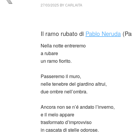
27/03/2025
BY
CARLAITA
cctm collettivo culturale tuttomondo Pablo 
Il ramo rubato di
Pablo Neruda
(Par
Nella notte entreremo
a rubare
un ramo fiorito.
Passeremo il muro,
nelle tenebre del giardino altrui,
due ombre nell’ombra.
Ancora non se n’é andato l’inverno,
e il melo appare
trasformato d’improvviso
in cascata di stelle odorose.