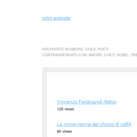
_
cctm.website
cctm collettivo culturale tuttomondo Pablo 
ARCHIVIATO IN:
AMORE
,
CHILE
,
POETI
CONTRASSEGNATO CON:
AMORE
,
CHILE
,
NOBEL
,
PA
Vincenzo Ferdinandi (Italia)
129 views
La ninna nanna del chicco di caffè
86 views