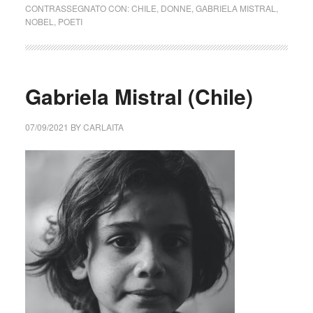
CONTRASSEGNATO CON:
CHILE
,
DONNE
,
GABRIELA MISTRAL
,
NOBEL
,
POETI
Gabriela Mistral (Chile)
07/09/2021
BY
CARLAITA