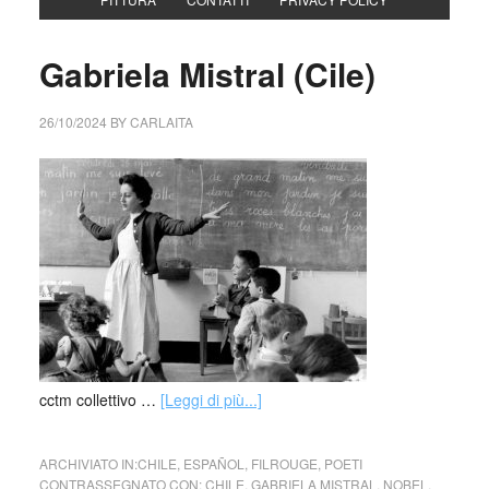
Gabriela Mistral (Cile)
26/10/2024
BY
CARLAITA
cctm collettivo …
[Leggi di più...]
ARCHIVIATO IN:
CHILE
,
ESPAÑOL
,
FILROUGE
,
POETI
CONTRASSEGNATO CON:
CHILE
,
GABRIELA MISTRAL
,
NOBEL
,