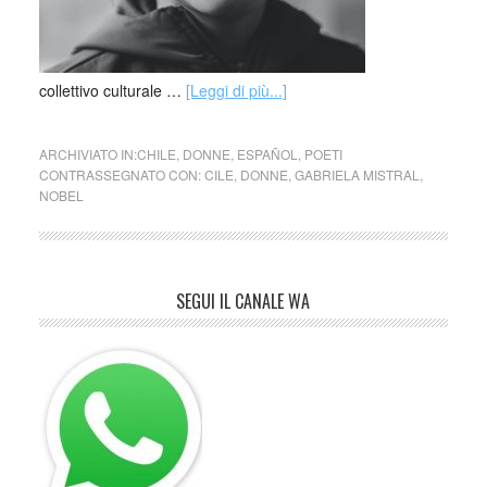
collettivo culturale …
[Leggi di più...]
ARCHIVIATO IN:
CHILE
,
DONNE
,
ESPAÑOL
,
POETI
CONTRASSEGNATO CON:
CILE
,
DONNE
,
GABRIELA MISTRAL
,
NOBEL
SEGUI IL CANALE WA