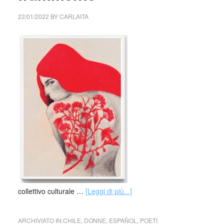
22/01/2022
BY
CARLAITA
collettivo culturale …
[Leggi di più...]
ARCHIVIATO IN:
CHILE
,
DONNE
,
ESPAÑOL
,
POETI