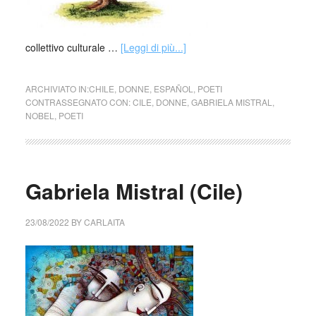
collettivo culturale …
[Leggi di più...]
ARCHIVIATO IN:
CHILE
,
DONNE
,
ESPAÑOL
,
POETI
CONTRASSEGNATO CON:
CILE
,
DONNE
,
GABRIELA MISTRAL
,
NOBEL
,
POETI
Gabriela Mistral (Cile)
23/08/2022
BY
CARLAITA