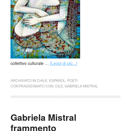
collettivo culturale …
[Leggi di più...]
ARCHIVIATO IN:
CHILE
,
ESPAÑOL
,
POETI
CONTRASSEGNATO CON:
CILE
,
GABRIELA MISTRAL
Gabriela Mistral
frammento