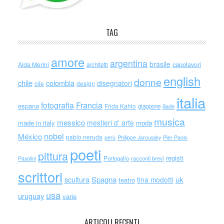
TAG
amore
argentina
brasile
capolavori
Alda Merini
architetti
english
donne
chile
colombia
disegnatori
cile
design
italia
Francia
fotografia
espana
Frida Kahlo
giappone
iliade
musica
messico
mestieri d' arte
made in italy
moda
nobel
México
pablo neruda
perù
Philippe Jaroussky
Pier Paolo
poeti
pittura
registi
Portogallo
racconti brevi
Pasolini
scrittori
scultura
Spagna
uk
tina modotti
teatro
usa
uruguay
varie
ARTICOLI RECENTI