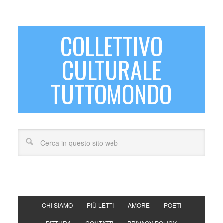
COLLETTIVO
CULTURALE
TUTTOMONDO
CHI SIAMO
PIÙ LETTI
AMORE
POETI
PITTURA
CONTATTI
PRIVACY POLICY