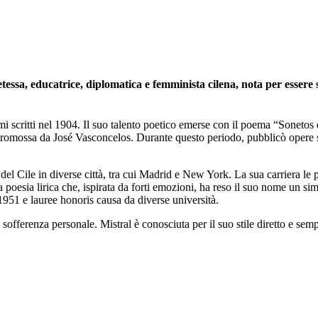
essa, educatrice, diplomatica e femminista cilena, nota per essere
mi scritti nel 1904. Il suo talento poetico emerse con il poema “Sonetos
a promossa da José Vasconcelos. Durante questo periodo, pubblicò opere
 del Cile in diverse città, tra cui Madrid e New York. La sua carriera l
sua poesia lirica che, ispirata da forti emozioni, ha reso il suo nome un s
1951 e lauree honoris causa da diverse università.
 sofferenza personale. Mistral è conosciuta per il suo stile diretto e sem