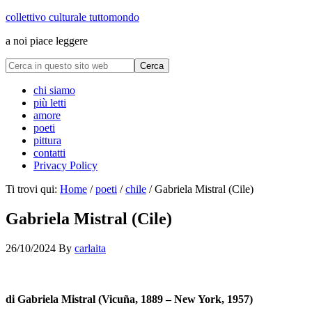
collettivo culturale tuttomondo
a noi piace leggere
chi siamo
più letti
amore
poeti
pittura
contatti
Privacy Policy
Ti trovi qui:
Home
/
poeti
/
chile
/
Gabriela Mistral (Cile)
Gabriela Mistral (Cile)
26/10/2024
By
carlaita
cctm collettivo culturale tuttomondo Gabriela Mistral (Cile)
di Gabriela Mistral (Vicuña, 1889 – New York, 1957)