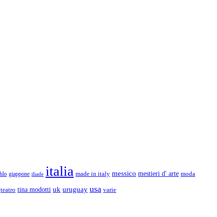
italia
messico
made in italy
mestieri d' arte
moda
hlo
giappone
iliade
usa
uk
uruguay
teatro
tina modotti
varie