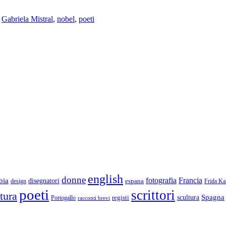
,
Gabriela Mistral
,
nobel
,
poeti
english
donne
Francia
fotografia
bia
disegnatori
espana
design
Frida Ka
poeti
scrittori
ttura
Spagna
scultura
registi
Portogallo
racconti brevi