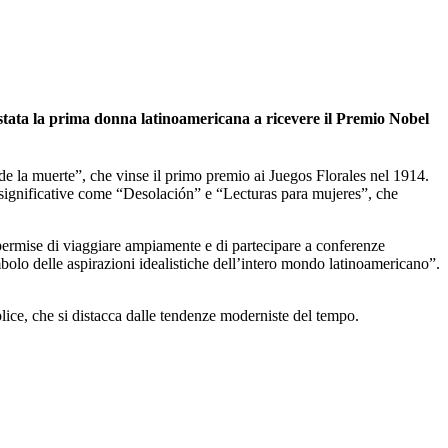
 stata la prima donna latinoamericana a ricevere il Premio Nobel
 de la muerte”, che vinse il primo premio ai Juegos Florales nel 1914.
 significative come “Desolación” e “Lecturas para mujeres”, che
e permise di viaggiare ampiamente e di partecipare a conferenze
imbolo delle aspirazioni idealistiche dell’intero mondo latinoamericano”.
plice, che si distacca dalle tendenze moderniste del tempo.