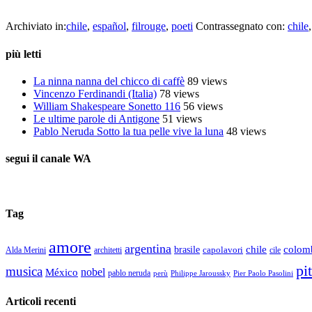
cctm collettivo culturale tuttomondo Gabriela Mistral (Cile)
Archiviato in:
chile
,
español
,
filrouge
,
poeti
Contrassegnato con:
chile
più letti
La ninna nanna del chicco di caffè
89 views
Vincenzo Ferdinandi (Italia)
78 views
William Shakespeare Sonetto 116
56 views
Le ultime parole di Antigone
51 views
Pablo Neruda Sotto la tua pelle vive la luna
48 views
segui il canale WA
Tag
amore
argentina
chile
colom
brasile
capolavori
Alda Merini
cile
architetti
pi
musica
nobel
México
pablo neruda
perù
Pier Paolo Pasolini
Philippe Jaroussky
Articoli recenti