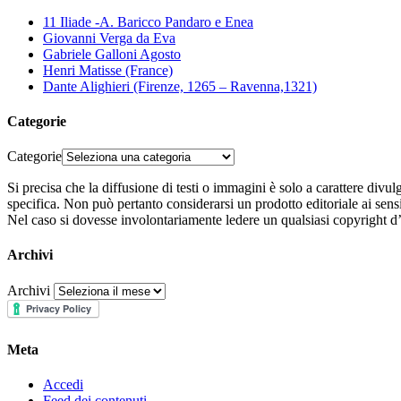
11 Iliade -A. Baricco Pandaro e Enea
Giovanni Verga da Eva
Gabriele Galloni Agosto
Henri Matisse (France)
Dante Alighieri (Firenze, 1265 – Ravenna,1321)
Categorie
Categorie
Si precisa che la diffusione di testi o immagini è solo a carattere divu
specifica. Non può pertanto considerarsi un prodotto editoriale ai sens
Nel caso si dovesse involontariamente ledere un qualsiasi copyright d’
Archivi
Archivi
Meta
Accedi
Feed dei contenuti