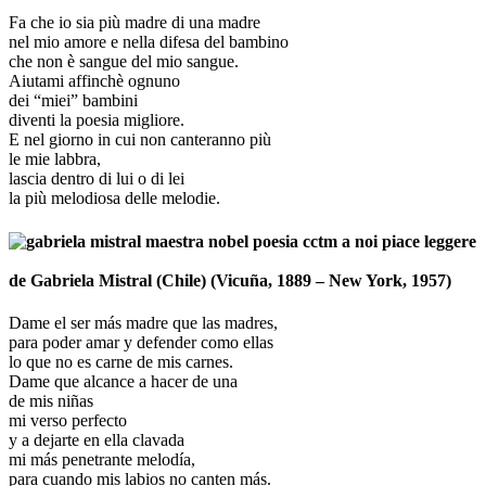
Fa che io sia più madre di una madre
nel mio amore e nella difesa del bambino
che non è sangue del mio sangue.
Aiutami affinchè ognuno
dei “miei” bambini
diventi la poesia migliore.
E nel giorno in cui non canteranno più
le mie labbra,
lascia dentro di lui o di lei
la più melodiosa delle melodie.
_
de Gabriela Mistral (Chile) (Vicuña, 1889 – New York, 1957)
Dame el ser más madre que las madres,
para poder amar y defender como ellas
lo que no es carne de mis carnes.
Dame que alcance a hacer de una
de mis niñas
mi verso perfecto
y a dejarte en ella clavada
mi más penetrante melodía,
para cuando mis labios no canten más.