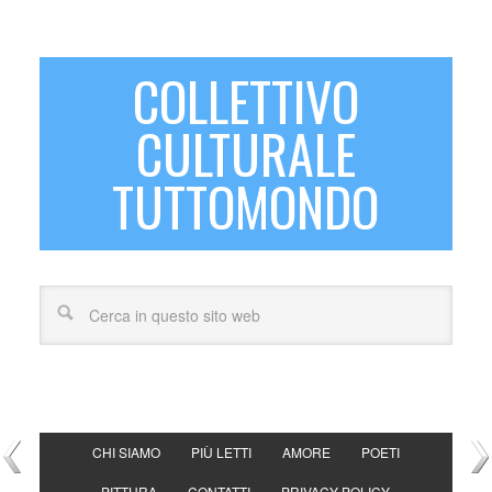
COLLETTIVO
CULTURALE
TUTTOMONDO
CHI SIAMO
PIÙ LETTI
AMORE
POETI
PITTURA
CONTATTI
PRIVACY POLICY