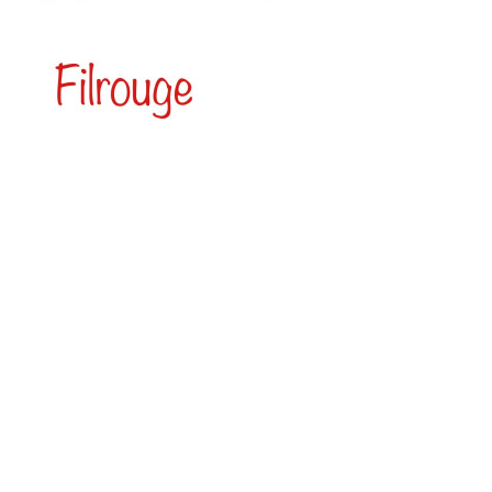
Albert Espinosa (Barcellona, 1973) è uno scrittore, regista
e sceneggiatore spagnolo.
A 14 anni gli è stato diagnosticato un osteosarcoma a
causa del quale ha subito l’amputazione di una gamba. Le
metastasi diffuse nel corpo hanno reso necessarie
l’asportazione di un polmone all’età di 16 anni e di parte del
fegato a 18. Ha trascorso in totale dieci anni entrando e
uscendo dagli ospedali, esperienza da cui ha tratto
ispirazione per la sua produzione teatrale, letteraria e
cinematografica.
A 19 anni ha iniziato gli studi di ingegneria industriale
presso l’Università politecnica della Catalogna. In quel
periodo ha cominciato a interessarsi anche al teatro,