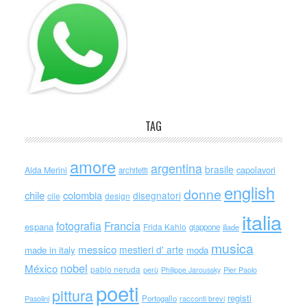
TAG
amore
argentina
brasile
capolavori
Alda Merini
architetti
english
donne
chile
colombia
disegnatori
cile
design
italia
Francia
fotografia
espana
Frida Kahlo
giappone
iliade
musica
messico
mestieri d' arte
made in italy
moda
nobel
México
pablo neruda
perù
Philippe Jaroussky
Pier Paolo
poeti
pittura
registi
Portogallo
racconti brevi
Pasolini