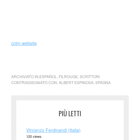
entrando a far parte di una compagnia amatoriale
denominata Enginyteatre.
Dal primo libro di Espinosa viene tratta la serie televisiva
catalana
Polseres vermelles
, che a sua volta ispira la prima
stagione della fiction di Rai 1
Braccialetti rossi
.
cctm.website
cctm cctm cctm cctm ctm cctm cctm cctm cctm cctm
ARCHIVIATO IN:
ESPAÑOL
,
FILROUGE
,
SCRITTORI
CONTRASSEGNATO CON:
ALBERT ESPINOSA
,
SPAGNA
PIÙ LETTI
Vincenzo Ferdinandi (Italia)
120 views