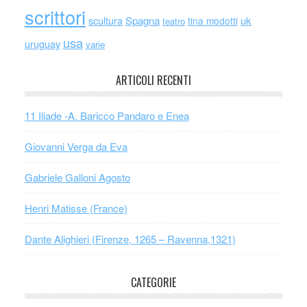
scrittori
scultura
Spagna
uk
tina modotti
teatro
usa
uruguay
varie
ARTICOLI RECENTI
11 Iliade -A. Baricco Pandaro e Enea
Giovanni Verga da Eva
Gabriele Galloni Agosto
Henri Matisse (France)
Dante Alighieri (Firenze, 1265 – Ravenna,1321)
CATEGORIE