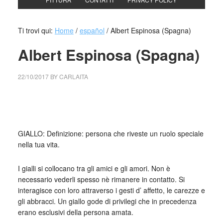
Ti trovi qui:
Home
/
español
/
Albert Espinosa (Spagna)
Albert Espinosa (Spagna)
22/10/2017
BY
CARLAITA
collettivo culturale tuttomondo Albert Espinosa,
Braccialetti
rossi Il Mondo giallo
GIALLO: Definizione: persona che riveste un ruolo speciale
nella tua vita.
I gialli si collocano tra gli amici e gli amori. Non è
necessario vederli spesso nè rimanere in contatto. Si
interagisce con loro attraverso i gesti d’ affetto, le carezze e
gli abbracci. Un giallo gode di privilegi che in precedenza
erano esclusivi della persona amata.