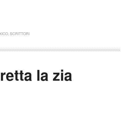
XICO
,
SCRITTORI
etta la zia