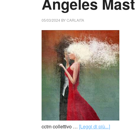
Ángeles Mastr
05/03/2024
BY
CARLAITA
cctm collettivo …
[Leggi di più...]