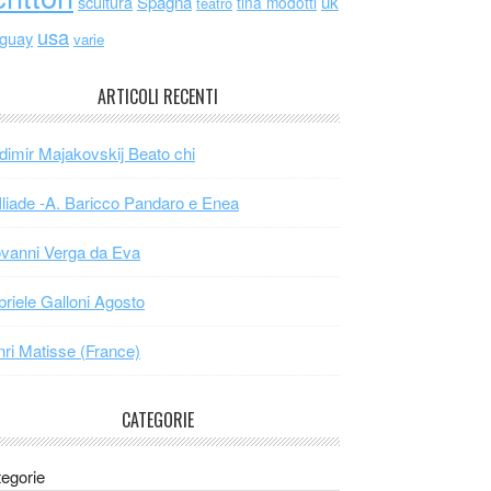
scultura
Spagna
uk
tina modotti
teatro
usa
uguay
varie
ARTICOLI RECENTI
dimir Majakovskij Beato chi
Iliade -A. Baricco Pandaro e Enea
vanni Verga da Eva
riele Galloni Agosto
ri Matisse (France)
CATEGORIE
egorie