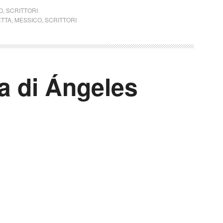
O
,
SCRITTORI
TTA
,
MESSICO
,
SCRITTORI
a di Ángeles