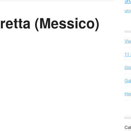
ur
retta (Messico)
Vla
11 
Gio
Gab
Hen
Cat