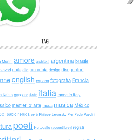
TAG
amore
argentina
brasile
a Merini
architetti
chile
colombia
disegnatori
olavori
cile
design
english
nne
Francia
fotografia
espana
italia
made in italy
da Kahlo
giappone
iliade
musica
ssico
México
mestieri d' arte
moda
bel
pablo neruda
perù
Philippe Jaroussky
Pier Paolo Pasolini
poeti
ttura
registi
Portogallo
racconti brevi
rittori