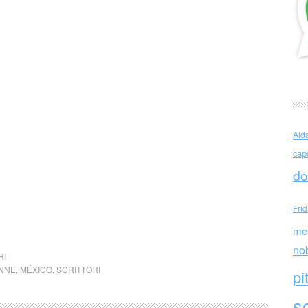
Ald
cap
do
Fri
me
no
RI
NNE
,
MÉXICO
,
SCRITTORI
pi
sc