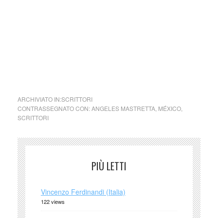
della legge n. 62 del 7.03.2001.
Nel caso si dovesse involontariamente ledere un qualsiasi
copyright d’autore, il contenuto verrà rimosso
immediatamente su segnalazione del detentore dell’avente
diritto
cctm donne dagli occhi grandi Ángeles Mastretta (Messico)
ARCHIVIATO IN:
SCRITTORI
CONTRASSEGNATO CON:
ANGELES MASTRETTA
,
MÉXICO
,
SCRITTORI
PIÙ LETTI
Vincenzo Ferdinandi (Italia)
122 views