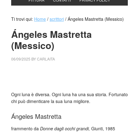
Ti trovi qui:
Home
/
scrittori
/
Ángeles Mastretta (Messico)
Ángeles Mastretta
(Messico)
06/09/2025
BY
CARLAITA
cctm collettivo culturale tuttomondo Ángeles Mastretta
(Messico)
Ogni luna è diversa. Ogni luna ha una sua storia. Fortunato
chi può dimenticare la sua luna migliore.
Ángeles Mastretta
frammento da
Donne dagli occhi grandi,
Giunti, 1985