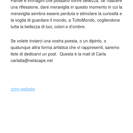
Parole e immagini che possano offrire bellezza, far nascere
una riflessione, dare meraviglia in questo momento in cui la
meraviglia sembra essere perduta e stimolare la curiosità e
la voglia di guardare il mondo, a TuttoMondo, cogliendone
tutta la bellezza di luci, colori e d’ombre.
Se volete inviarci una vostra poesia, o un dipinto, o
qualunque altra forma artistica che vi rappresenti, saremo
liete di dedicarvi un post. Questa è la mail di Carla
carlaita@netscape.net
cctm.website
Si precisa che la diffusione di testi o immagini è solo a
carattere divulgativo della cultura e senza alcuno scopo di
lucro, nè rappresenta una testata giornalistica in quanto
viene aggiornata senza alcuna periodicità specifica. Non
può pertanto considerarsi un prodotto editoriale ai sensi