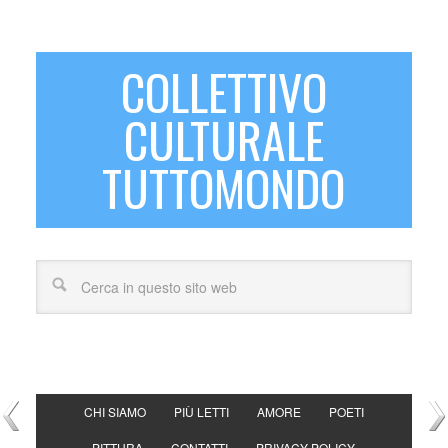
COLLETTIVO
CULTURALE
TUTTOMONDO
CHI SIAMO
PIÙ LETTI
AMORE
POETI
PITTURA
CONTATTI
PRIVACY POLICY