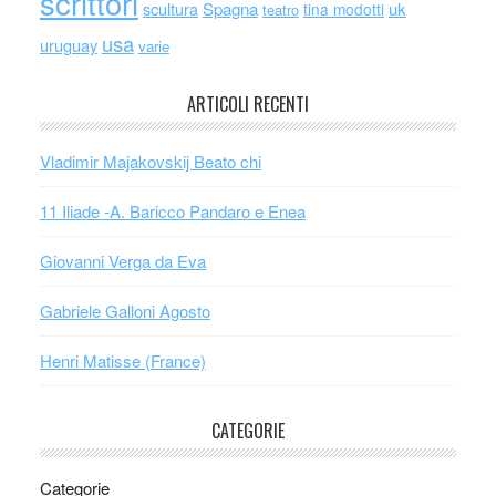
scrittori
scultura
Spagna
uk
tina modotti
teatro
usa
uruguay
varie
ARTICOLI RECENTI
Vladimir Majakovskij Beato chi
11 Iliade -A. Baricco Pandaro e Enea
Giovanni Verga da Eva
Gabriele Galloni Agosto
Henri Matisse (France)
CATEGORIE
Categorie