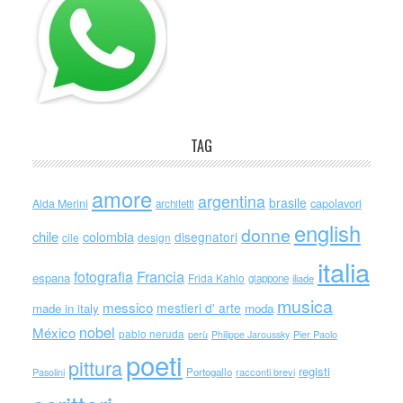
TAG
amore
argentina
brasile
capolavori
Alda Merini
architetti
english
donne
chile
colombia
disegnatori
cile
design
italia
Francia
fotografia
espana
Frida Kahlo
giappone
iliade
musica
messico
mestieri d' arte
made in italy
moda
nobel
México
pablo neruda
perù
Philippe Jaroussky
Pier Paolo
poeti
pittura
registi
Portogallo
racconti brevi
Pasolini