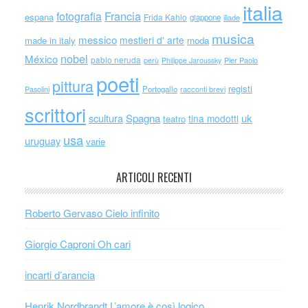
italia
Francia
fotografia
espana
Frida Kahlo
giappone
iliade
musica
messico
mestieri d' arte
made in italy
moda
nobel
México
pablo neruda
perù
Philippe Jaroussky
Pier Paolo
poeti
pittura
registi
Portogallo
racconti brevi
Pasolini
scrittori
scultura
Spagna
uk
tina modotti
teatro
usa
uruguay
varie
ARTICOLI RECENTI
Roberto Gervaso Cielo infinito
Giorgio Caproni Oh cari
incarti d’arancia
Henrik Nordbrandt L’amore è così logico