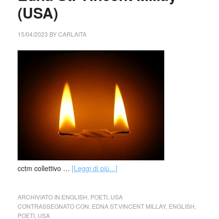
(USA)
15/04/2023
BY
CARLAITA
cctm collettivo …
[Leggi di più...]
ARCHIVIATO IN:
ENGLISH
,
POETI
,
USA
CONTRASSEGNATO CON:
EDNA ST.VINCENT MILLAY
,
ENGLISH
,
POETI
,
USA