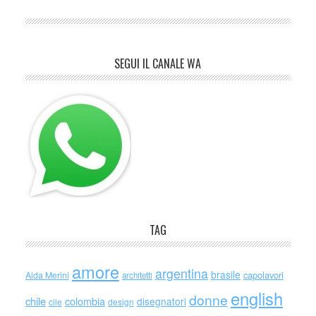
SEGUI IL CANALE WA
TAG
amore
argentina
brasile
capolavori
Alda Merini
architetti
english
donne
chile
colombia
disegnatori
cile
design