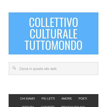
COLLETTIVO
CULTURALE
TUTTOMONDO
CHI SIAMO
PIÙ LETTI
AMORE
POETI
PITTURA
CONTATTI
PRIVACY POLICY