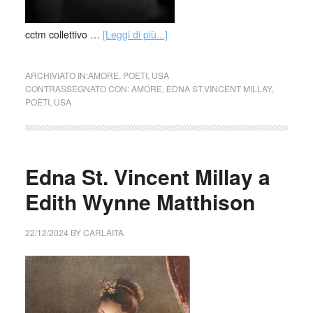
cctm collettivo …
[Leggi di più...]
ARCHIVIATO IN:
AMORE
,
POETI
,
USA
CONTRASSEGNATO CON:
AMORE
,
EDNA ST.VINCENT MILLAY
,
POETI
,
USA
Edna St. Vincent Millay a
Edith Wynne Matthison
22/12/2024
BY
CARLAITA