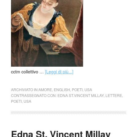
cctm collettivo …
[Leggi di più...]
ARCHIVIATO IN:
AMORE
,
ENGLISH
,
POETI
,
USA
CONTRASSEGNATO CON:
EDNA ST.VINCENT MILLAY
,
LETTERE
,
POETI
,
USA
Edna St. Vincent Millay