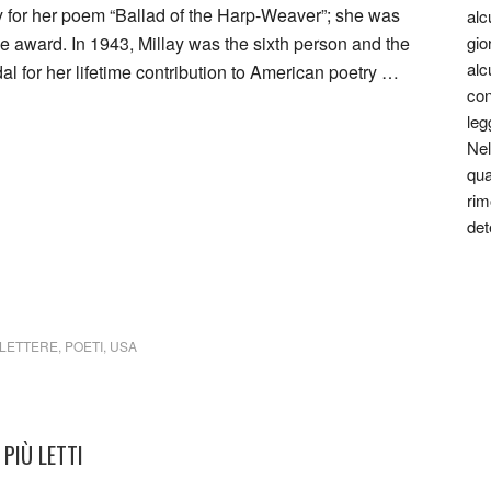
ry for her poem “Ballad of the Harp-Weaver”; she was
alc
e award. In 1943, Millay was the sixth person and the
gio
alc
 for her lifetime contribution to American poetry …
con
leg
Nel
qua
rim
det
LETTERE
,
POETI
,
USA
PIÙ LETTI