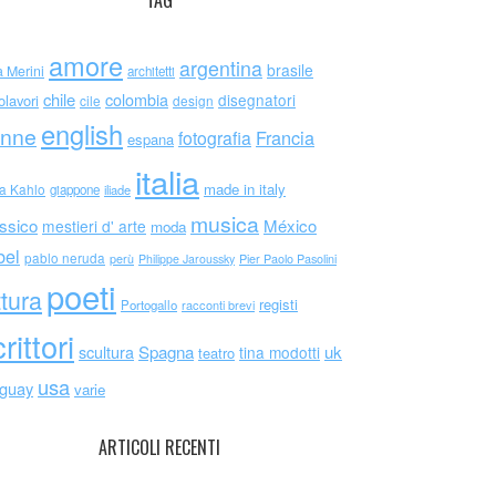
TAG
amore
argentina
brasile
a Merini
architetti
chile
colombia
disegnatori
olavori
cile
design
english
nne
Francia
fotografia
espana
italia
made in italy
da Kahlo
giappone
iliade
musica
ssico
México
mestieri d' arte
moda
bel
pablo neruda
perù
Philippe Jaroussky
Pier Paolo Pasolini
poeti
ttura
registi
Portogallo
racconti brevi
rittori
scultura
Spagna
uk
tina modotti
teatro
usa
uguay
varie
ARTICOLI RECENTI