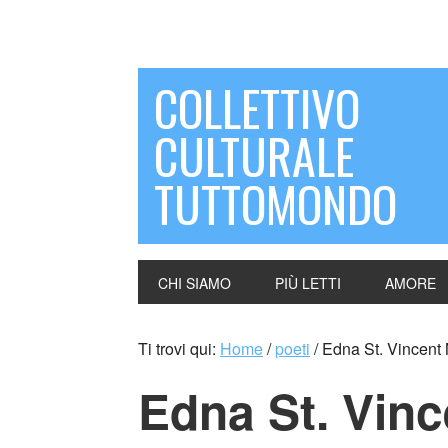
COLLETTIVO
CULTURALE
TUTTOMONDO
CHI SIAMO
PIÙ LETTI
AMORE
Ti trovi qui:
Home
/
poeti
/
Edna St. Vincent 
Edna St. Vinc