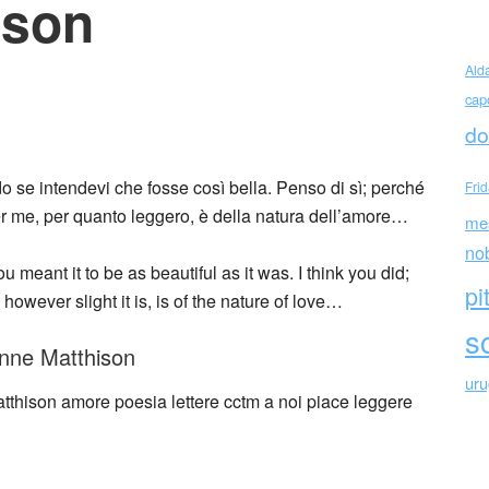
ison
Ald
cap
t. Vincent Millay a Edith Wynne Matthison
do
edo se intendevi che fosse così bella. Penso di sì; perché
Fri
r me, per quanto leggero, è della natura dell’amore…
me
no
u meant it to be as beautiful as it was. I think you did;
pi
however slight it is, is of the nature of love…
sc
ynne Matthison
ur