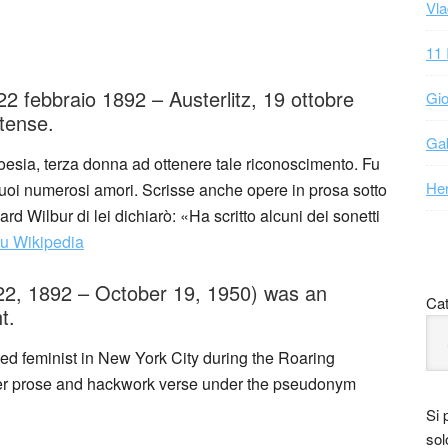
Vla
11 
2 febbraio 1892 – Austerlitz, 19 ottobre
Gio
tense.
Gab
oesia, terza donna ad ottenere tale riconoscimento. Fu
Hen
 suoi numerosi amori. Scrisse anche opere in prosa sotto
d Wilbur di lei dichiarò: «Ha scritto alcuni dei sonetti
su Wikipedia
 22, 1892 – October 19, 1950) was an
Cat
t.
ed feminist in New York City during the Roaring
er prose and hackwork verse under the pseudonym
Si 
sol