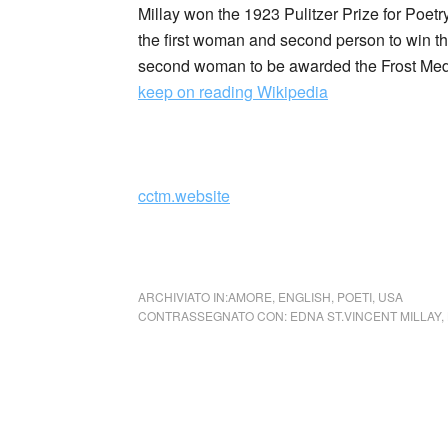
Millay won the 1923 Pulitzer Prize for Poet
the first woman and second person to win th
second woman to be awarded the Frost Medal
keep on reading Wikipedia
_
cctm.website
cctm a noi piace leggere
ARCHIVIATO IN:
AMORE
,
ENGLISH
,
POETI
,
USA
CONTRASSEGNATO CON:
EDNA ST.VINCENT MILLAY
,