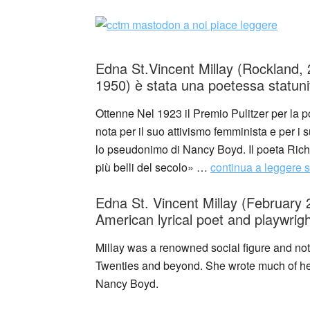
Edna St.Vincent Millay (Rockland, 2
1950) è stata una poetessa statuni
Ottenne Nel 1923 il Premio Pulitzer per la p
nota per il suo attivismo femminista e per i
lo pseudonimo di Nancy Boyd. Il poeta Richar
più belli del secolo» …
continua a leggere 
Edna St. Vincent Millay (February
American lyrical poet and playwrigh
Millay was a renowned social figure and not
Twenties and beyond. She wrote much of h
Nancy Boyd.