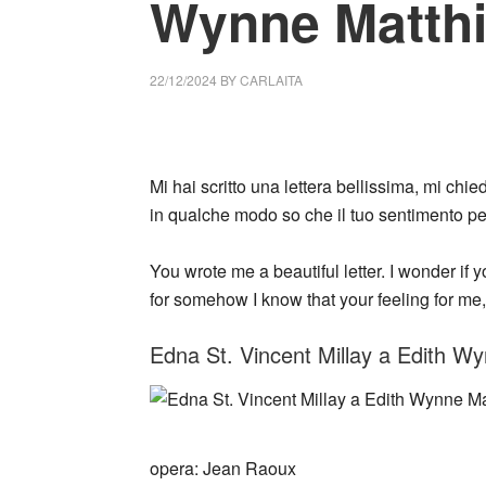
Wynne Matth
22/12/2024
BY
CARLAITA
cctm collettivo culturale tuttomondo Edna S
Mi hai scritto una lettera bellissima, mi chi
in qualche modo so che il tuo sentimento pe
You wrote me a beautiful letter. I wonder if yo
for somehow I know that your feeling for me, 
Edna St. Vincent Millay a Edith W
opera: Jean Raoux