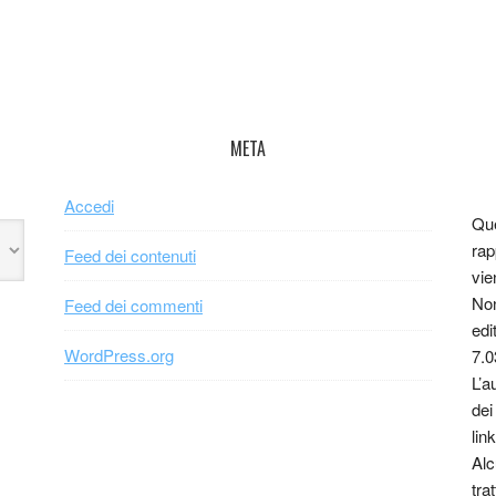
META
Accedi
Que
rap
Feed dei contenuti
vie
Non
Feed dei commenti
edi
WordPress.org
7.0
L’a
dei
link
Alc
tra