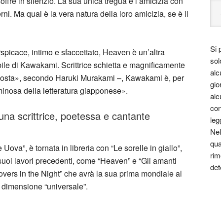
ffre in silenzio. La sua unica tregua è l’amicizia con
rni. Ma qual è la vera natura della loro amicizia, se è il
Si 
picace, intimo e sfaccettato, Heaven è un’altra
sol
abile di Kawakami. Scrittrice schietta e magnificamente
alc
 sosta», secondo Haruki Murakami –, Kawakami è, per
gio
inosa della letteratura giapponese».
alc
con
a scrittrice, poetessa e cantante
leg
Nel
qua
ova”, è tornata in libreria con “Le sorelle in giallo”,
rim
i suoi lavori precedenti, come “Heaven” e “Gli amanti
det
he Lovers in the Night” che avrà la sua prima mondiale al
 dimensione “universale”.