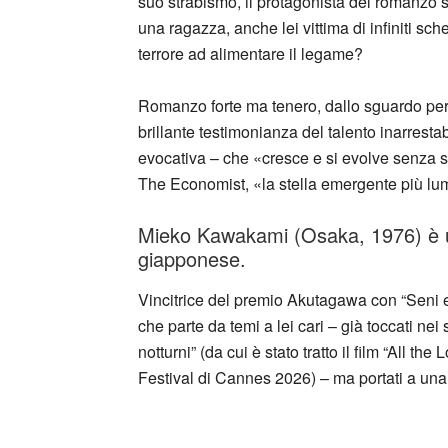
suo strabismo, il protagonista del romanzo so
una ragazza, anche lei vittima di infiniti sche
terrore ad alimentare il legame?
Romanzo forte ma tenero, dallo sguardo pers
brillante testimonianza del talento inarrest
evocativa – che «cresce e si evolve senza
The Economist, «la stella emergente più lum
Mieko Kawakami (Osaka, 1976) è un
giapponese.
Vincitrice del premio Akutagawa con “Seni e U
che parte da temi a lei cari – già toccati ne
notturni” (da cui è stato tratto il film “All t
Festival di Cannes 2026) – ma portati a una