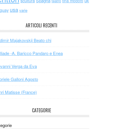
scultura
Spagna
uk
tina modotti
teatro
usa
uguay
varie
ARTICOLI RECENTI
dimir Majakovskij Beato chi
Iliade -A. Baricco Pandaro e Enea
vanni Verga da Eva
riele Galloni Agosto
ri Matisse (France)
CATEGORIE
egorie