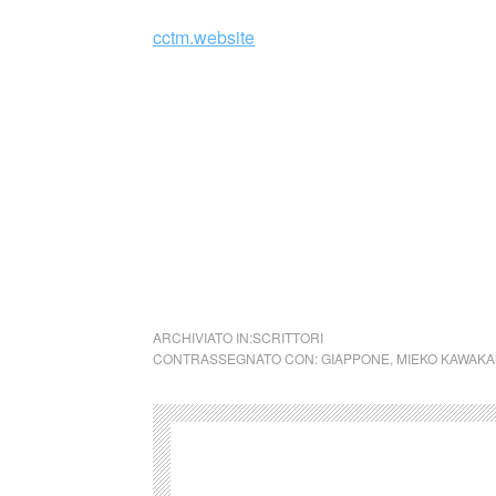
cctm.website
Si precisa che la diffusione di testi o immag
alcuno scopo di lucro, nè rappresenta una t
alcuna periodicità specifica. Non può pertant
legge n. 62 del 7.03.2001.
Nel caso si dovesse involontariamente ledere
rimosso immediatamente su segnalazione del 
cctm collettivo culturale tuttomo
ARCHIVIATO IN:
SCRITTORI
CONTRASSEGNATO CON:
GIAPPONE
,
MIEKO KAWAKA