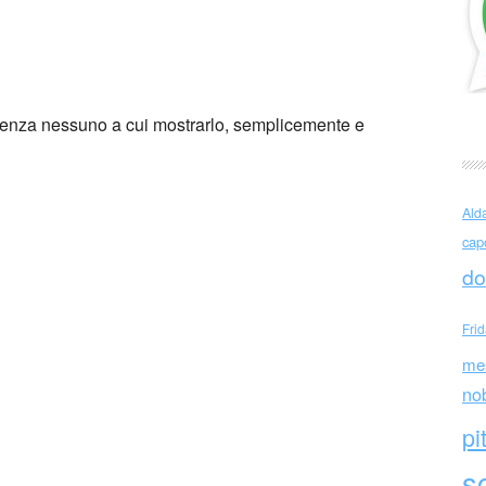
o Kawakami (Giappone)
 senza nessuno a cui mostrarlo, semplicemente e
Ald
cap
do
Fri
me
no
pi
sc