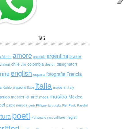
TAG
amore
argentina
brasile
a Merini
architetti
chile
colombia
disegnatori
olavori
cile
design
english
nne
Francia
fotografia
espana
italia
made in italy
da Kahlo
giappone
iliade
musica
ssico
México
mestieri d' arte
moda
bel
pablo neruda
perù
Philippe Jaroussky
Pier Paolo Pasolini
poeti
ttura
registi
Portogallo
racconti brevi
rittori