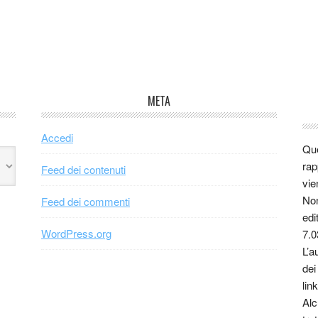
META
Accedi
Que
rap
Feed dei contenuti
vie
Non
Feed dei commenti
edi
WordPress.org
7.0
L’a
dei
link
Alc