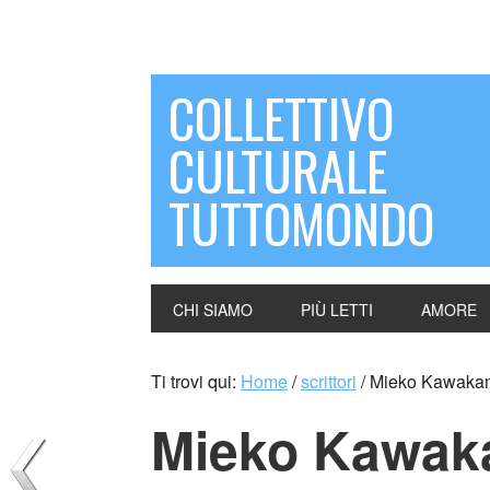
COLLETTIVO
CULTURALE
TUTTOMONDO
CHI SIAMO
PIÙ LETTI
AMORE
Ti trovi qui:
Home
/
scrittori
/
Mieko Kawakam
Mieko Kawak