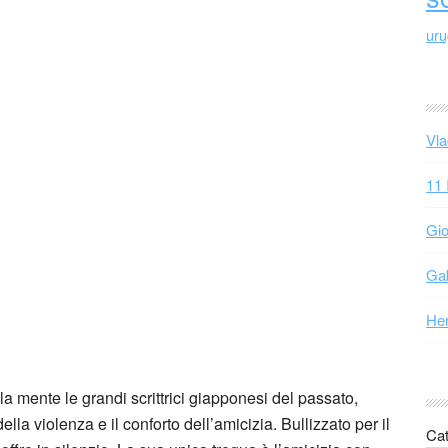
ur
Vla
11 
Gio
Gab
Hen
alla mente le grandi scrittrici giapponesi del passato,
lla violenza e il conforto dell’amicizia. Bullizzato per il
Cat