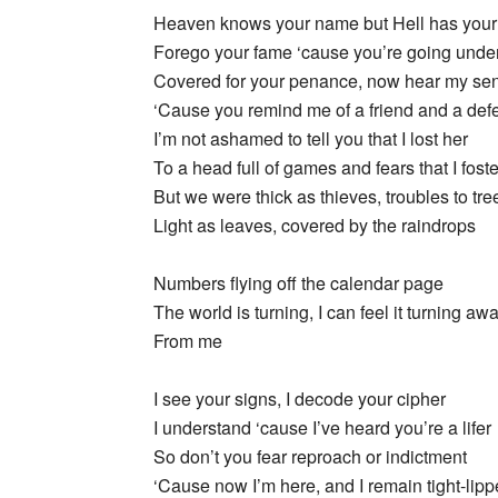
Heaven knows your name but Hell has you
Forego your fame ‘cause you’re going unde
Covered for your penance, now hear my se
‘Cause you remind me of a friend and a def
I’m not ashamed to tell you that I lost her
To a head full of games and fears that I foste
But we were thick as thieves, troubles to tre
Light as leaves, covered by the raindrops
Numbers flying off the calendar page
The world is turning, I can feel it turning aw
From me
I see your signs, I decode your cipher
I understand ‘cause I’ve heard you’re a lifer
So don’t you fear reproach or indictment
‘Cause now I’m here, and I remain tight-lip