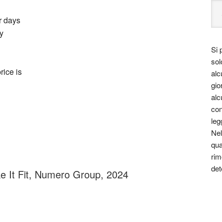
r days
y
Si 
sol
rice is
alc
gio
alc
con
leg
Nel
qua
rim
det
e It Fit, Numero Group, 2024