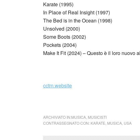
Karate (1995)
In Place of Real Insight (1997)
The Bed is in the Ocean (1998)
Unsolved (2000)
Some Boots (2002)
Pockets (2004)
Make It Fit (2024) – Questo è il loro nuovo a
cctm.website
cctm Heaven knows your name but
ARCHIVIATO IN:
MUSICA
,
MUSICISTI
CONTRASSEGNATO CON:
KARATE
,
MUSICA
,
USA