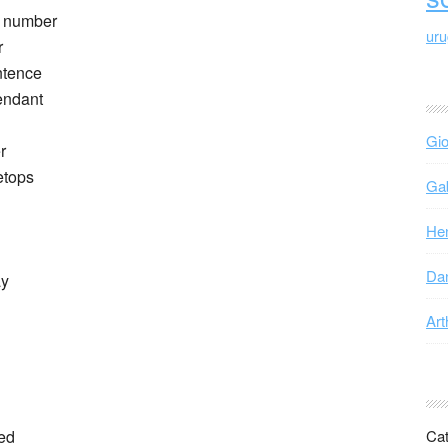
r number
ur
r
ntence
endant
Gio
r
etops
Gab
Hen
Dan
ay
Art
ped
Cat