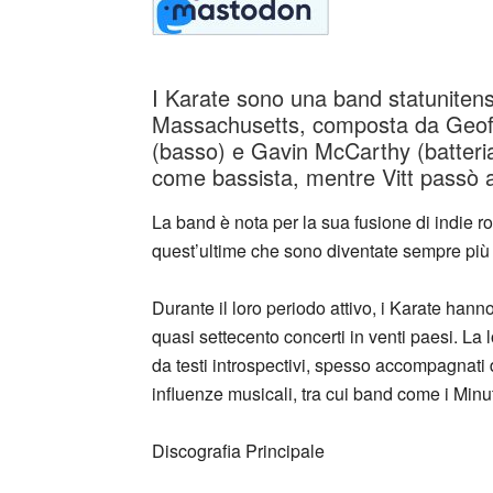
I Karate sono una band statuniten
Massachusetts, composta da Geoff 
(basso) e Gavin McCarthy (batteria
come bassista, mentre Vitt passò a
La band è nota per la sua fusione di indie r
quest’ultime che sono diventate sempre più 
Durante il loro periodo attivo, i Karate hanno
quasi settecento concerti in venti paesi. La
da testi introspectivi, spesso accompagnati d
influenze musicali, tra cui band come i Min
Discografia Principale