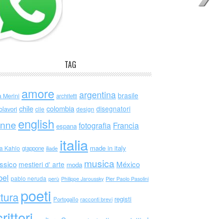
TAG
amore
argentina
brasile
a Merini
architetti
chile
colombia
disegnatori
olavori
cile
design
english
nne
Francia
fotografia
espana
italia
made in italy
da Kahlo
giappone
iliade
musica
ssico
México
mestieri d' arte
moda
bel
pablo neruda
perù
Philippe Jaroussky
Pier Paolo Pasolini
poeti
ttura
registi
Portogallo
racconti brevi
rittori