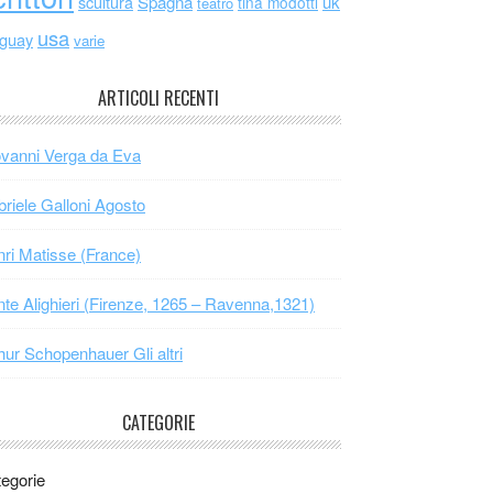
scultura
Spagna
uk
tina modotti
teatro
usa
uguay
varie
ARTICOLI RECENTI
vanni Verga da Eva
riele Galloni Agosto
ri Matisse (France)
te Alighieri (Firenze, 1265 – Ravenna,1321)
hur Schopenhauer Gli altri
CATEGORIE
egorie