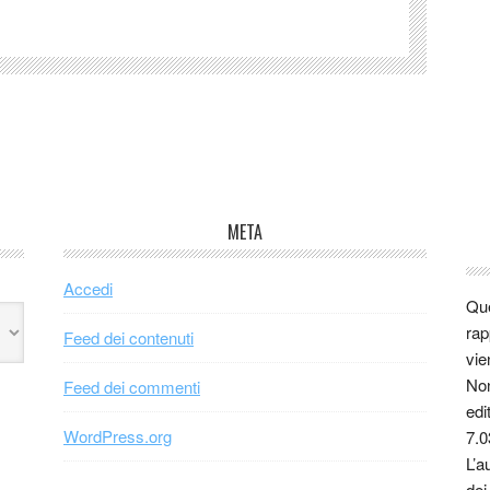
META
Accedi
Que
rap
Feed dei contenuti
vie
Non
Feed dei commenti
edi
WordPress.org
7.0
L’a
dei