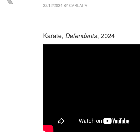
22/12/2024
BY
CARLAITA
cctm collettivo culturale tuttomondo Karate
Karate,
Defendants
, 2024