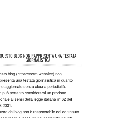
QUESTO BLOG NON RAPPRESENTA UNA TESTATA
GIORNALISTICA
sto blog (https://cctm.website/) non
presenta una testata giornalistica in quanto
ne aggiornato senza alcuna periodicità.
 può pertanto considerarsi un prodotto
toriale ai sensi della legge italiana n° 62 del
3.2001.
utore del blog non è responsabile del contenuto
 commenti ai post, nè del contenuto dei siti