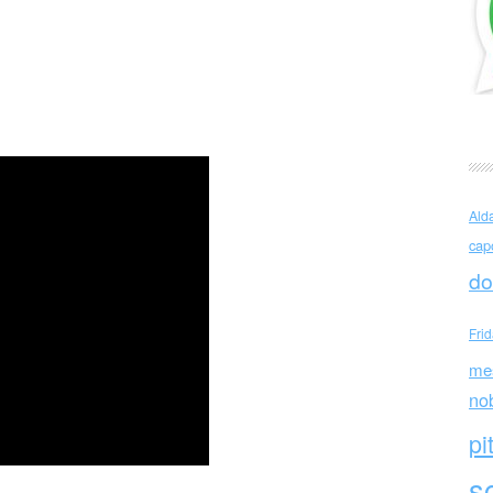
 (USA)
Ald
cap
do
Fri
me
no
pi
sc