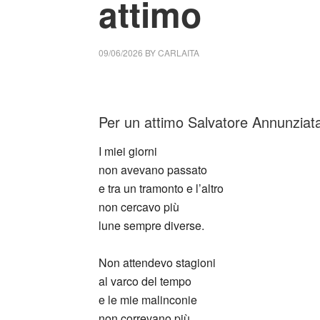
attimo
09/06/2026
BY
CARLAITA
cctm collettivo culturale tuttomondo Salvat
Per un attimo Salvatore Annunziat
I miei giorni
non avevano passato
e tra un tramonto e l’altro
non cercavo più
lune sempre diverse.
Non attendevo stagioni
al varco del tempo
e le mie malinconie
non correvano più