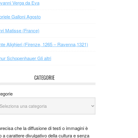
vanni Verga da Eva
riele Galloni Agosto
ri Matisse (France)
te Alighieri (Firenze, 1265 – Ravenna,1321)
hur Schopenhauer Gli altri
CATEGORIE
egorie
precisa che la diffusione di testi o immagini è
o a carattere divulgativo della cultura e senza