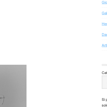
Gio
Gab
Hen
Dan
Art
Cat
Si 
sol