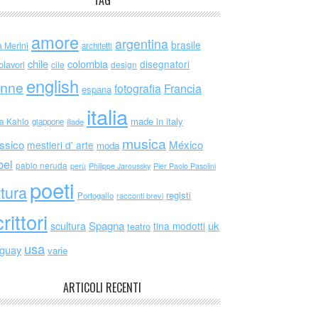
TAG
amore
argentina
brasile
a Merini
architetti
chile
colombia
disegnatori
olavori
cile
design
english
nne
Francia
fotografia
espana
italia
made in italy
da Kahlo
giappone
iliade
musica
ssico
México
mestieri d' arte
moda
bel
pablo neruda
perù
Philippe Jaroussky
Pier Paolo Pasolini
poeti
ttura
registi
Portogallo
racconti brevi
rittori
scultura
Spagna
uk
tina modotti
teatro
usa
uguay
varie
ARTICOLI RECENTI