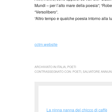
Mundi – per l’alto mare della poesia”; “Robe
“Versolibero”.
“Altro tempo e qualche poesia intorno alla lu
_
cctm.website
cctm collettivo culturale tuttomon
ARCHIVIATO IN:
ITALIA
,
POETI
CONTRASSEGNATO CON:
POETI
,
SALVATORE ANNUN
La ninna nanna del chicco di caffè