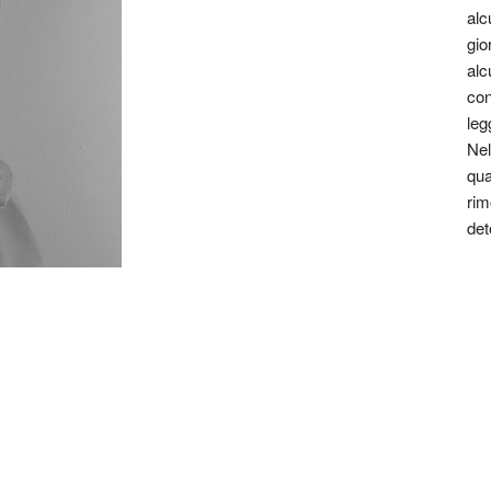
alc
gio
alc
con
leg
Nel
qua
rim
det