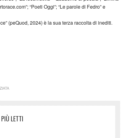
rtorace.com”; “Poeti Oggi”; “Le parole di Fedro” e
ce” (peQuod, 2024) è la sua terza raccolta di inediti.
do Salvatore Annunziata Per un attimo
ZIATA
PIÙ LETTI