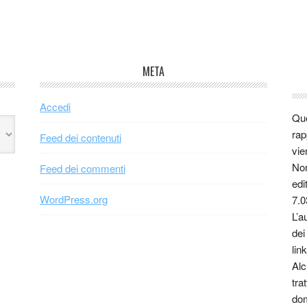
META
Accedi
Que
rap
Feed dei contenuti
vie
Non
Feed dei commenti
edi
WordPress.org
7.0
L’a
dei
link
Alc
tra
dom