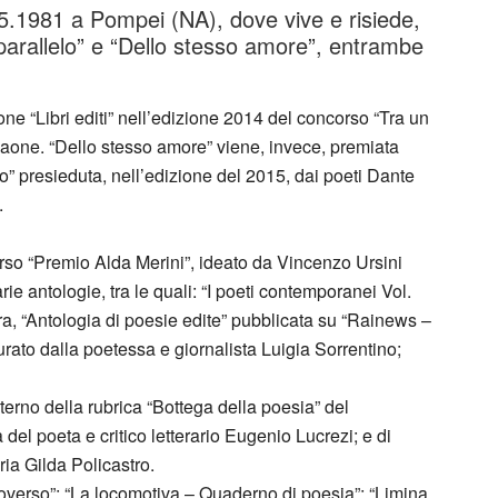
5.1981 a Pompei (NA), dove vive e risiede,
parallelo” e “Dello stesso amore”, entrambe
ne “Libri editi” nell’edizione 2014 del concorso “Tra un
a Paone. “Dello stesso amore” viene, invece, premiata
ro” presieduta, nell’edizione del 2015, dai poeti Dante
.
corso “Premio Alda Merini”, ideato da Vincenzo Ursini
varie antologie, tra le quali: “I poeti contemporanei Vol.
ra, “Antologia di poesie edite” pubblicata su “Rainews –
curato dalla poetessa e giornalista Luigia Sorrentino;
’interno della rubrica “Bottega della poesia” del
del poeta e critico letterario Eugenio Lucrezi; e di
ria Gilda Policastro.
Estroverso”; “La locomotiva – Quaderno di poesia”; “Limina