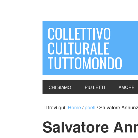
COLLETTIVO
CULTURALE
TUTTOMONDO
CHI SIAMO
PIÙ LETTI
AMORE
Ti trovi qui:
Home
/
poeti
/
Salvatore Annunzi
Salvatore An