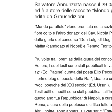
Salvatore Annunziata nasce il 29.0
ed è autore delle raccolte “Mondo 
edite da Grausedizioni.
“Mondo parallelo” viene premiata nella sezio
fiore colto e l’altro donato” del Cav. Nicol
dalla giuria del concorso “Don Luigi di Lieg
Maffia (candidato al Nobel) e Renato Fiorito
Più volte tra i premiati dalla giuria del con
Editore, i suoi testi sono stati pubblicati in 
12” (Ed. Pagine) curata dal poeta Elio Peco
Il primo blog di poesia della Rai”, ideato e 
“Voci poetiche del XXI secolo” (Ed. Ursini).
Testi editi e inediti sono stati pubblicati all
quotidiano “La Repubblica” di Napoli, a cura 
Roma, a cura della poetessa e critica lettera
Altri, inoltre, sono apparsi su vari siti: “L’