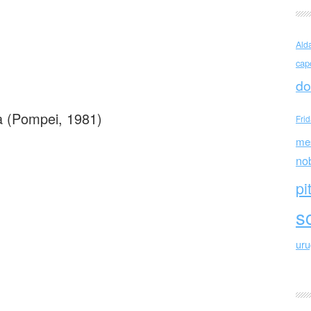
Ald
cap
ore Annunziata Per un attimo
do
a (Pompei, 1981)
Fri
me
no
pi
sc
ur