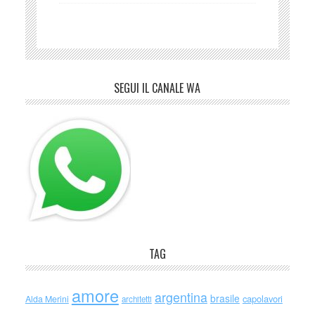
SEGUI IL CANALE WA
TAG
amore
argentina
brasile
capolavori
Alda Merini
architetti