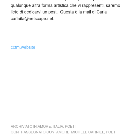
qualunque altra forma artistica che vi rappresenti, saremo
liete di dedicarvi un post. Questa è la mail di Carla
carlaita@netscape.net.
_
cctm.website
Si precisa che la diffusione di testi o immagini è solo a
carattere divulgativo della cultura e senza alcuno scopo di
lucro, nè rappresenta una testata giornalistica in quanto
viene aggiornata senza alcuna periodicità specifica. Non
può pertanto considerarsi un prodotto editoriale ai sensi
della legge n. 62 del 7.03.2001.
cctm collettivo culturale tuttomondo Michele Carniel Amo te
ARCHIVIATO IN:
AMORE
,
ITALIA
,
POETI
CONTRASSEGNATO CON:
AMORE
,
MICHELE CARNIEL
,
POETI