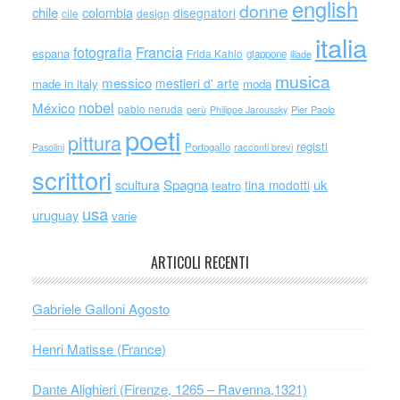
english
donne
chile
colombia
disegnatori
cile
design
italia
Francia
fotografia
espana
Frida Kahlo
giappone
iliade
musica
messico
mestieri d' arte
made in italy
moda
nobel
México
pablo neruda
perù
Philippe Jaroussky
Pier Paolo
poeti
pittura
registi
Portogallo
racconti brevi
Pasolini
scrittori
scultura
Spagna
uk
tina modotti
teatro
usa
uruguay
varie
ARTICOLI RECENTI
Gabriele Galloni Agosto
Henri Matisse (France)
Dante Alighieri (Firenze, 1265 – Ravenna,1321)