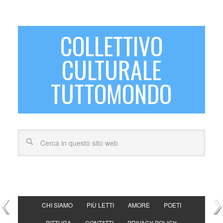
COLLETTIVO
CULTURALE
TUTTOMONDO
CHI SIAMO
PIÙ LETTI
AMORE
POETI
PITTURA
CONTATTI
PRIVACY POLICY