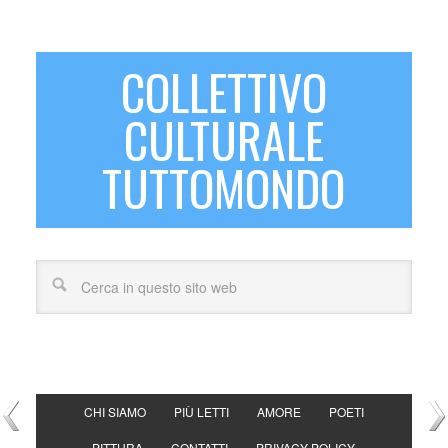
COLLETTIVO
CULTURALE
TUTTOMONDO
CHI SIAMO
PIÙ LETTI
AMORE
POETI
PITTURA
CONTATTI
PRIVACY POLICY