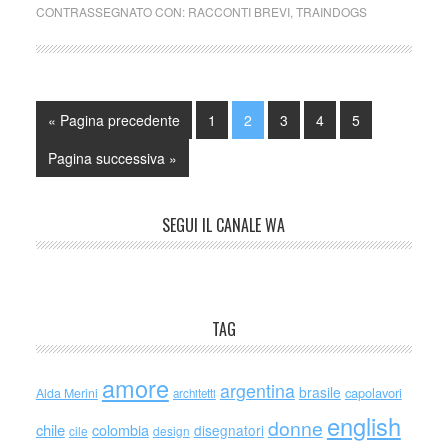
CONTRASSEGNATO CON:
RACCONTI BREVI
,
TRAINDOGS
« Pagina precedente
1
2
3
4
5
Pagina successiva »
SEGUI IL CANALE WA
TAG
amore
argentina
brasile
capolavori
Alda Merini
architetti
english
donne
chile
colombia
disegnatori
cile
design