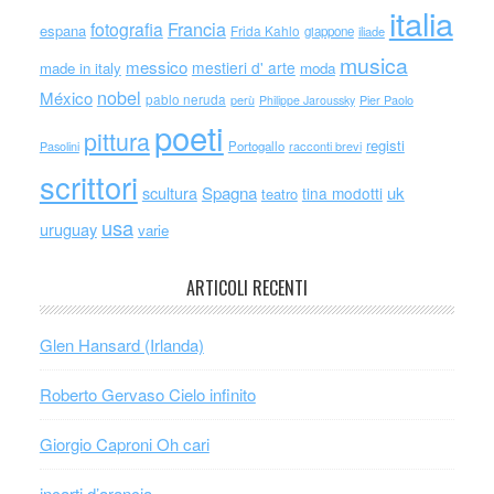
italia
Francia
fotografia
espana
Frida Kahlo
giappone
iliade
musica
messico
mestieri d' arte
made in italy
moda
nobel
México
pablo neruda
perù
Philippe Jaroussky
Pier Paolo
poeti
pittura
registi
Portogallo
racconti brevi
Pasolini
scrittori
scultura
Spagna
uk
tina modotti
teatro
usa
uruguay
varie
ARTICOLI RECENTI
Glen Hansard (Irlanda)
Roberto Gervaso Cielo infinito
Giorgio Caproni Oh cari
incarti d’arancia