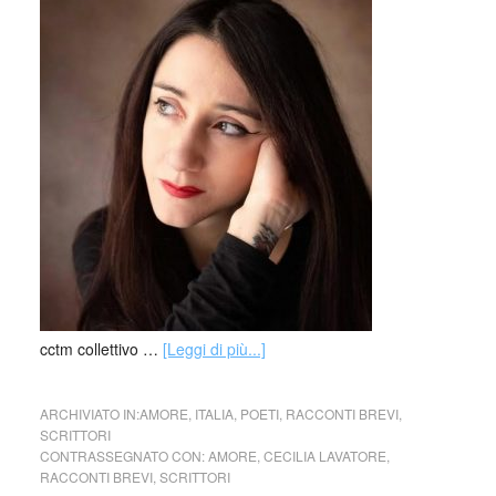
cctm collettivo …
[Leggi di più...]
ARCHIVIATO IN:
AMORE
,
ITALIA
,
POETI
,
RACCONTI BREVI
,
SCRITTORI
CONTRASSEGNATO CON:
AMORE
,
CECILIA LAVATORE
,
RACCONTI BREVI
,
SCRITTORI