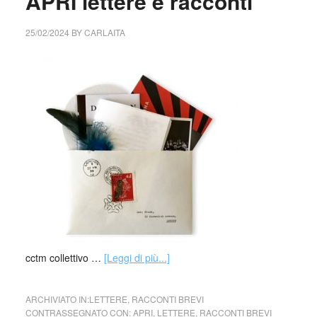
APRI lettere e racconti
25/02/2024
BY
CARLAITA
cctm collettivo …
[Leggi di più...]
ARCHIVIATO IN:
LETTERE
,
RACCONTI BREVI
CONTRASSEGNATO CON:
APRI
,
LETTERE
,
RACCONTI BREVI