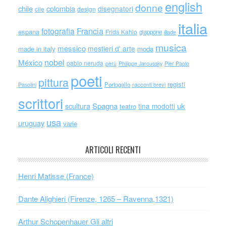
english
donne
chile
colombia
disegnatori
cile
design
italia
Francia
fotografia
espana
Frida Kahlo
giappone
iliade
musica
messico
mestieri d' arte
made in italy
moda
nobel
México
pablo neruda
perù
Philippe Jaroussky
Pier Paolo
poeti
pittura
registi
Portogallo
racconti brevi
Pasolini
scrittori
scultura
Spagna
uk
tina modotti
teatro
usa
uruguay
varie
ARTICOLI RECENTI
Henri Matisse (France)
Dante Alighieri (Firenze, 1265 – Ravenna,1321)
Arthur Schopenhauer Gli altri