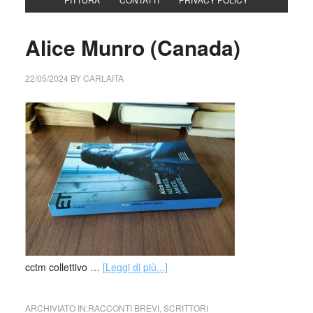
Alice Munro (Canada)
22/05/2024
BY
CARLAITA
cctm collettivo …
[Leggi di più...]
ARCHIVIATO IN:
RACCONTI BREVI
,
SCRITTORI