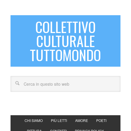
COLLETTIVO
CULTURALE
TUTTOMONDO
CHI SIAMO
PIÙ LETTI
AMORE
POETI
PITTURA
CONTATTI
PRIVACY POLICY