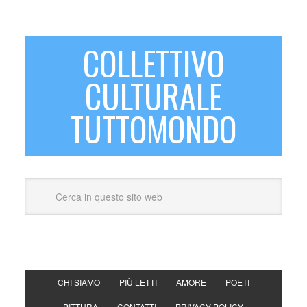
COLLETTIVO
CULTURALE
TUTTOMONDO
CHI SIAMO
PIÙ LETTI
AMORE
POETI
PITTURA
CONTATTI
PRIVACY POLICY