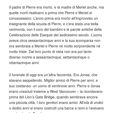
Il padre di Pierre era morto, e la madre di Meriel anche, ma
quelle morti risalivano a prima che Pierre e Meriel si
conoscessero. L’anno prima era morto all’improvviso un
insegnante della scuola di Pierre, e c’era stata una bella
cerimonia, con il coro dei bambini e le parole antiche della
Celebrazione delle Esequie del sedicesimo secolo. L’uomo
aveva circa sessantacinque anni e la sua scomparsa non
era sembrata a Meriel e Pierre né molto sorprendente né
molto triste. Dal loro punto di vista non era poi tanto
diverso morire a sessantacinque, settantacinque o
ottantacinque anni.
Il funerale di oggi era un’altra faccenda. Era Jonas, che
stavano seppellendo. Miglior amico di Pierre per anni, e
suo coetaneo: un uomo di ventinove anni. Pierre e Jonas
erano cresciuti insieme a West Vancouver – la ricordavano
prima del Lion’s Gate Bridge, quando sembrava ancora
una piccola città. I loro genitori erano amici. All’età di undici
o dodici anni si erano costruiti una barca a remi e l’avevano