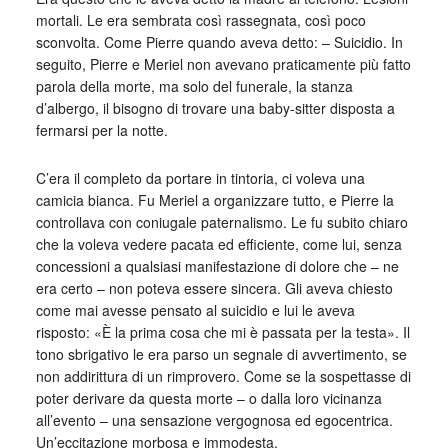
mortali. Le era sembrata così rassegnata, così poco
sconvolta. Come Pierre quando aveva detto: – Suicidio. In
seguito, Pierre e Meriel non avevano praticamente più fatto
parola della morte, ma solo del funerale, la stanza
d’albergo, il bisogno di trovare una baby-sitter disposta a
fermarsi per la notte.
C’era il completo da portare in tintoria, ci voleva una
camicia bianca. Fu Meriel a organizzare tutto, e Pierre la
controllava con coniugale paternalismo. Le fu subito chiaro
che la voleva vedere pacata ed efficiente, come lui, senza
concessioni a qualsiasi manifestazione di dolore che – ne
era certo – non poteva essere sincera. Gli aveva chiesto
come mai avesse pensato al suicidio e lui le aveva
risposto: «È la prima cosa che mi è passata per la testa». Il
tono sbrigativo le era parso un segnale di avvertimento, se
non addirittura di un rimprovero. Come se la sospettasse di
poter derivare da questa morte – o dalla loro vicinanza
all’evento – una sensazione vergognosa ed egocentrica.
Un’eccitazione morbosa e immodesta.