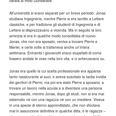
varata al molo Dundarave.
All’università si erano separati per un breve periodo: Jonas
studiava Ingegneria, mentre Pierre si era iscritto a Lettere
classiche, e per tradizione gli studenti di Ingegneria e di
Lettere si disprezzavano a vicenda. Ma in seguito la loro
amicizia si era in qualche modo consolidata di nuovo.
Jonas, che non era sposato, veniva a trovare Pierre e
Meriel, e certe volte si tratteneva anche un’intera
settimana. Entrambi i giovanotti erano stupefatti di come
fossero andate le cose nella loro vita, e ci scherzavano su.
Jonas era quello la cui scelta professionale era apparsa
tanto rassicurante ai suoi, e aveva suscitato la tacita invidia
dei genitori di Pierre; ma poi era stato Pierre a sposarsi, a
trovare un lavoro nella scuola e a diventare una persona
responsabile, mentre Jonas, dopo gli studi, non si era mai
sistemato né con una ragazza né con un mestiere. Viveva
in una specie di eterno apprendistato, che non sfociava
mai in assunzione definitiva in qualche ditta, e le ragazze –