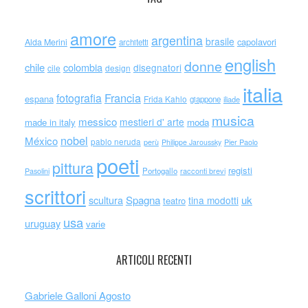
amore
argentina
brasile
capolavori
Alda Merini
architetti
english
donne
chile
colombia
disegnatori
cile
design
italia
Francia
fotografia
espana
Frida Kahlo
giappone
iliade
musica
messico
mestieri d' arte
made in italy
moda
nobel
México
pablo neruda
perù
Philippe Jaroussky
Pier Paolo
poeti
pittura
registi
Portogallo
racconti brevi
Pasolini
scrittori
scultura
Spagna
uk
tina modotti
teatro
usa
uruguay
varie
ARTICOLI RECENTI
Gabriele Galloni Agosto