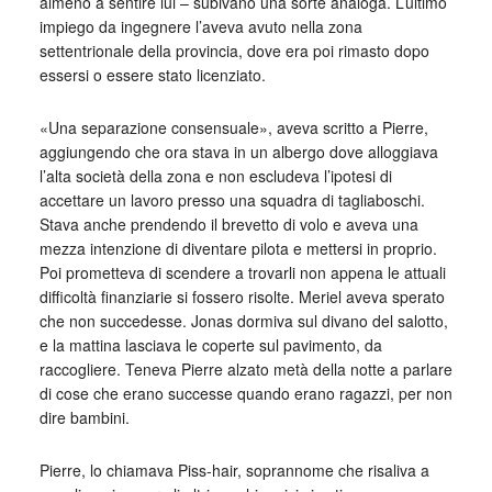
almeno a sentire lui – subivano una sorte analoga. L’ultimo
impiego da ingegnere l’aveva avuto nella zona
settentrionale della provincia, dove era poi rimasto dopo
essersi o essere stato licenziato.
«Una separazione consensuale», aveva scritto a Pierre,
aggiungendo che ora stava in un albergo dove alloggiava
l’alta società della zona e non escludeva l’ipotesi di
accettare un lavoro presso una squadra di tagliaboschi.
Stava anche prendendo il brevetto di volo e aveva una
mezza intenzione di diventare pilota e mettersi in proprio.
Poi prometteva di scendere a trovarli non appena le attuali
difficoltà finanziarie si fossero risolte. Meriel aveva sperato
che non succedesse. Jonas dormiva sul divano del salotto,
e la mattina lasciava le coperte sul pavimento, da
raccogliere. Teneva Pierre alzato metà della notte a parlare
di cose che erano successe quando erano ragazzi, per non
dire bambini.
Pierre, lo chiamava Piss-hair, soprannome che risaliva a