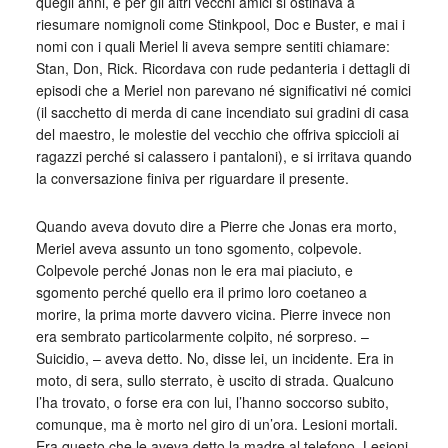
quegli anni, e per gli altri vecchi amici si ostinava a
riesumare nomignoli come Stinkpool, Doc e Buster, e mai i
nomi con i quali Meriel li aveva sempre sentiti chiamare:
Stan, Don, Rick. Ricordava con rude pedanteria i dettagli di
episodi che a Meriel non parevano né significativi né comici
(il sacchetto di merda di cane incendiato sui gradini di casa
del maestro, le molestie del vecchio che offriva spiccioli ai
ragazzi perché si calassero i pantaloni), e si irritava quando
la conversazione finiva per riguardare il presente.
Quando aveva dovuto dire a Pierre che Jonas era morto,
Meriel aveva assunto un tono sgomento, colpevole.
Colpevole perché Jonas non le era mai piaciuto, e
sgomento perché quello era il primo loro coetaneo a
morire, la prima morte davvero vicina. Pierre invece non
era sembrato particolarmente colpito, né sorpreso. –
Suicidio, – aveva detto. No, disse lei, un incidente. Era in
moto, di sera, sullo sterrato, è uscito di strada. Qualcuno
l’ha trovato, o forse era con lui, l’hanno soccorso subito,
comunque, ma è morto nel giro di un’ora. Lesioni mortali.
Era questo che le aveva detto la madre al telefono. Lesioni