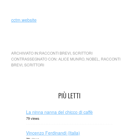
_
cctm.website
cctm Alice Munro libri nobel Alice Munro
ARCHIVIATO IN:
RACCONTI BREVI
,
SCRITTORI
CONTRASSEGNATO CON:
ALICE MUNRO
,
NOBEL
,
RACCONTI
BREVI
,
SCRITTORI
PIÙ LETTI
La ninna nanna del chicco di caffè
79 views
Vincenzo Ferdinandi (Italia)