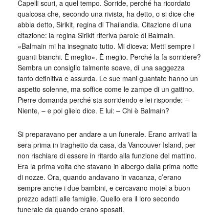
Capelli scuri, a quel tempo. Sorride, perché ha ricordato
qualcosa che, secondo una rivista, ha detto, o si dice che
abbia detto, Sirikit, regina di Thailandia. Citazione di una
citazione: la regina Sirikit riferiva parole di Balmain.
«Balmain mi ha insegnato tutto. Mi diceva: Metti sempre i
guanti bianchi. È meglio». È meglio. Perché la fa sorridere?
Sembra un consiglio talmente soave, di una saggezza
tanto definitiva e assurda. Le sue mani guantate hanno un
aspetto solenne, ma soffice come le zampe di un gattino.
Pierre domanda perché sta sorridendo e lei risponde: –
Niente, – e poi glielo dice. E lui: – Chi è Balmain?
Si preparavano per andare a un funerale. Erano arrivati la
sera prima in traghetto da casa, da Vancouver Island, per
non rischiare di essere in ritardo alla funzione del mattino.
Era la prima volta che stavano in albergo dalla prima notte
di nozze. Ora, quando andavano in vacanza, c’erano
sempre anche i due bambini, e cercavano motel a buon
prezzo adatti alle famiglie. Quello era il loro secondo
funerale da quando erano sposati.