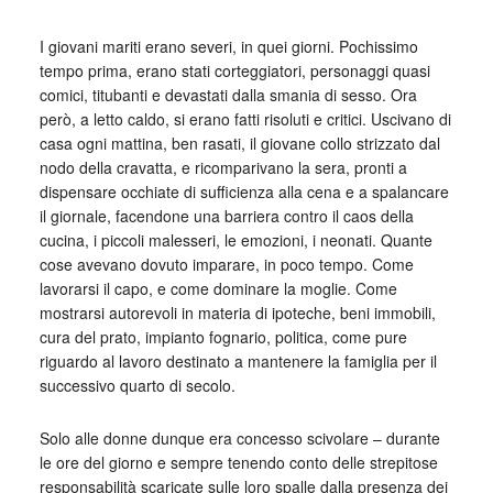
I giovani mariti erano severi, in quei giorni. Pochissimo
tempo prima, erano stati corteggiatori, personaggi quasi
comici, titubanti e devastati dalla smania di sesso. Ora
però, a letto caldo, si erano fatti risoluti e critici. Uscivano di
casa ogni mattina, ben rasati, il giovane collo strizzato dal
nodo della cravatta, e ricomparivano la sera, pronti a
dispensare occhiate di sufficienza alla cena e a spalancare
il giornale, facendone una barriera contro il caos della
cucina, i piccoli malesseri, le emozioni, i neonati. Quante
cose avevano dovuto imparare, in poco tempo. Come
lavorarsi il capo, e come dominare la moglie. Come
mostrarsi autorevoli in materia di ipoteche, beni immobili,
cura del prato, impianto fognario, politica, come pure
riguardo al lavoro destinato a mantenere la famiglia per il
successivo quarto di secolo.
Solo alle donne dunque era concesso scivolare – durante
le ore del giorno e sempre tenendo conto delle strepitose
responsabilità scaricate sulle loro spalle dalla presenza dei