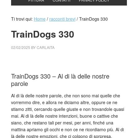
Ti trovi qui:
Home
/
racconti brevi
/
TrainDogs 330
TrainDogs 330
02/02/2025
BY
CARLAITA
cctm collettivo culturale tuttomondo TrainDogs 330
TrainDogs 330 – Al di là delle nostre
parole
Al di là delle nostre parole, che non sono mai quelle che
vorremmo dire, e allora ne diciamo altre, oppure ce ne
stiamo zitti, cercando quelle giuste e non trovandole quasi
mai. Al di là delle nostre intenzioni, buone o cattive che
siano, che restano tali per mesi, per anni, finché una
mattina apriamo gli occhi e non ce ne ricordiamo più. Al di
là delle nostre emozioni, che ci colgono di sorpresa,