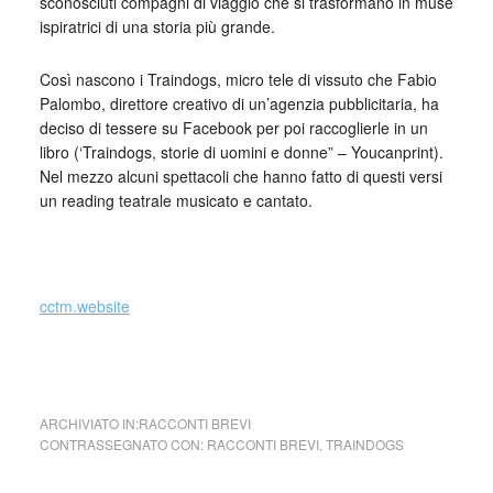
sconosciuti compagni di viaggio che si trasformano in muse
ispiratrici di una storia più grande.
Così nascono i Traindogs, micro tele di vissuto che Fabio
Palombo, direttore creativo di un’agenzia pubblicitaria, ha
deciso di tessere su Facebook per poi raccoglierle in un
libro (‘Traindogs, storie di uomini e donne” – Youcanprint).
Nel mezzo alcuni spettacoli che hanno fatto di questi versi
un reading teatrale musicato e cantato.
_
cctm.website
cctm parole
ARCHIVIATO IN:
RACCONTI BREVI
CONTRASSEGNATO CON:
RACCONTI BREVI
,
TRAINDOGS