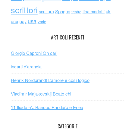
scrittori
scultura
Spagna
uk
tina modotti
teatro
usa
uruguay
varie
ARTICOLI RECENTI
Giorgio Caproni Oh cari
incarti d’arancia
Henrik Nordbrandt L’amore è così logico
Vladimir Majakovskij Beato chi
11 Iliade -A. Baricco Pandaro e Enea
CATEGORIE