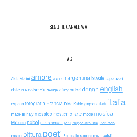
SEGUI IL CANALE WA
TAG
amore
argentina
brasile
capolavori
Alda Merini
architetti
english
donne
chile
colombia
disegnatori
cile
design
italia
Francia
fotografia
espana
Frida Kahlo
giappone
iliade
musica
messico
mestieri d' arte
made in italy
moda
nobel
México
pablo neruda
perù
Philippe Jaroussky
Pier Paolo
poeti
pittura
registi
Portogallo
racconti brevi
Pasolini