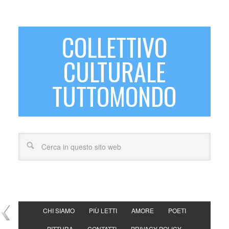
COLLETTIVO
CULTURALE
TUTTOMONDO
CHI SIAMO
PIÙ LETTI
AMORE
POETI
PITTURA
CONTATTI
PRIVACY POLICY