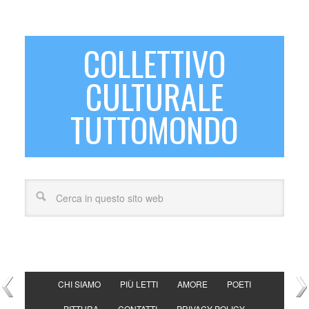
COLLETTIVO
CULTURALE
TUTTOMONDO
CHI SIAMO
PIÙ LETTI
AMORE
POETI
PITTURA
CONTATTI
PRIVACY POLICY