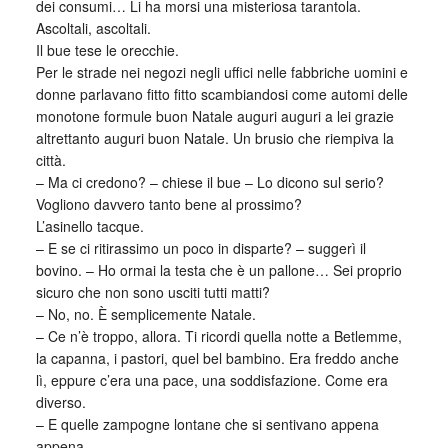
dei consumi… Li ha morsi una misteriosa tarantola.
Ascoltali, ascoltali.
Il bue tese le orecchie.
Per le strade nei negozi negli uffici nelle fabbriche uomini e
donne parlavano fitto fitto scambiandosi come automi delle
monotone formule buon Natale auguri auguri a lei grazie
altrettanto auguri buon Natale. Un brusio che riempiva la
città.
– Ma ci credono? – chiese il bue – Lo dicono sul serio?
Vogliono davvero tanto bene al prossimo?
L’asinello tacque.
– E se ci ritirassimo un poco in disparte? – suggerì il
bovino. – Ho ormai la testa che è un pallone… Sei proprio
sicuro che non sono usciti tutti matti?
– No, no. È semplicemente Natale.
– Ce n’è troppo, allora. Ti ricordi quella notte a Betlemme,
la capanna, i pastori, quel bel bambino. Era freddo anche
lì, eppure c’era una pace, una soddisfazione. Come era
diverso.
– E quelle zampogne lontane che si sentivano appena
appena.