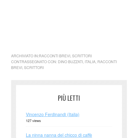
cctm collettivo culturale tuttomondo Dino Buzzati Troppo
Natale
cctm collettivo culturale tuttomondo Dino
Buzzati Troppo Natale
ARCHIVIATO IN:
RACCONTI BREVI
,
SCRITTORI
CONTRASSEGNATO CON:
DINO BUZZATI
,
ITALIA
,
RACCONTI
BREVI
,
SCRITTORI
PIÙ LETTI
Vincenzo Ferdinandi (Italia)
127 views
La ninna nanna del chicco di caffè