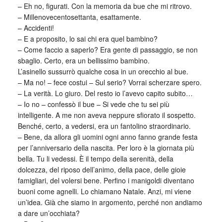
– Eh no, figurati. Con la memoria da bue che mi ritrovo.
– Millenovecentosettanta, esattamente.
– Accidenti!
– E a proposito, lo sai chi era quel bambino?
– Come faccio a saperlo? Era gente di passaggio, se non
sbaglio. Certo, era un bellissimo bambino.
L’asinello sussurrò qualche cosa in un orecchio al bue.
– Ma no! – fece costui – Sul serio? Vorrai scherzare spero.
– La verità. Lo giuro. Del resto io l’avevo capito subito…
– Io no – confessò il bue – Si vede che tu sei più
intelligente. A me non aveva neppure sfiorato il sospetto.
Benché, certo, a vedersi, era un fantolino straordinario.
– Bene, da allora gli uomini ogni anno fanno grande festa
per l’anniversario della nascita. Per loro è la giornata più
bella. Tu li vedessi. È il tempo della serenità, della
dolcezza, del riposo dell’animo, della pace, delle gioie
famigliari, del volersi bene. Perfino i manigoldi diventano
buoni come agnelli. Lo chiamano Natale. Anzi, mi viene
un’idea. Già che siamo in argomento, perché non andiamo
a dare un’occhiata?