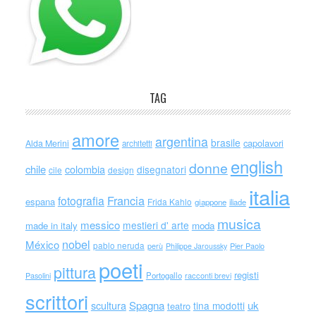
TAG
amore
argentina
brasile
capolavori
Alda Merini
architetti
english
donne
chile
colombia
disegnatori
cile
design
italia
Francia
fotografia
espana
Frida Kahlo
giappone
iliade
musica
messico
mestieri d' arte
made in italy
moda
nobel
México
pablo neruda
perù
Philippe Jaroussky
Pier Paolo
poeti
pittura
registi
Portogallo
racconti brevi
Pasolini
scrittori
scultura
Spagna
uk
tina modotti
teatro