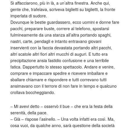
Si affacciarono, più in là, a un’altra finestra. Anche qui,
gente che, trafelava, scriveva biglietti su biglietti, la fronte
imperlata di sudore.
Dovunque le bestie guardassero, ecco uomini e donne fare
pacchi, preparare buste, correre al telefono, spostarsi
fulmineamente da una stanza all’altra portando spaghi,
nastri, carte, pendagli e intanto entravano giovani
inservienti con la faccia devastata portando altri pacchi,
altri scatole altri fiori altri mucchi di auguri. E tutto era
precipitazione ansia fastidio confusione e una terribile
fatica. Dappertutto lo stesso spettacolo. Andare e venire,
comprare e impaccare spedire e ricevere imballare e
sballare chiamare e rispondere e tutti correvano tutti
ansimavano con il terrore di non fare in tempo e qualcuno
crollava boccheggiando.
– Mi avevi detto – osservò il bue – che era la festa della
serenità, della pace.
– Già – rispose l’asinello. – Una volta infatti era così. Ma,
cosa vuoi, da qualche anno, sarà questione della società