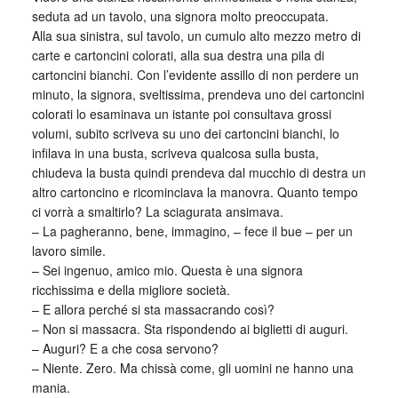
seduta ad un tavolo, una signora molto preoccupata.
Alla sua sinistra, sul tavolo, un cumulo alto mezzo metro di
carte e cartoncini colorati, alla sua destra una pila di
cartoncini bianchi. Con l’evidente assillo di non perdere un
minuto, la signora, sveltissima, prendeva uno dei cartoncini
colorati lo esaminava un istante poi consultava grossi
volumi, subito scriveva su uno dei cartoncini bianchi, lo
infilava in una busta, scriveva qualcosa sulla busta,
chiudeva la busta quindi prendeva dal mucchio di destra un
altro cartoncino e ricominciava la manovra. Quanto tempo
ci vorrà a smaltirlo? La sciagurata ansimava.
– La pagheranno, bene, immagino, – fece il bue – per un
lavoro simile.
– Sei ingenuo, amico mio. Questa è una signora
ricchissima e della migliore società.
– E allora perché si sta massacrando così?
– Non si massacra. Sta rispondendo ai biglietti di auguri.
– Auguri? E a che cosa servono?
– Niente. Zero. Ma chissà come, gli uomini ne hanno una
mania.