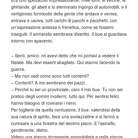
Era uno spettacolo impressionante, mille lumi, le vetrine, le
ghirlande, gli abeti e lo sterminato ingorgo di automobili, e il
vertiginoso formicolio della gente che andava e veniva,
entrava e usciva, tutti carichi di pacchi e pacchetti, con
un’espressione ansiosa e frenetica, come se fossero
inseguiti. Il somarello sembrava divertito. Il bue si guardava
intorno con spavento.
– Senti, amico: mi avevi detto che mi portavi a vedere il
Natale. Ma devi esserti sbagliato. Qui stanno facendo la
guerra.
– Ma non vedi come sono tutti contenti?
– Contenti? A me sembrano dei pazzi.
– Perché tu sei un provinciale, caro il mio bue. Tu non sei
pratico degli uomini moderni, tutto qui. Per sentirsi felici,
hanno bisogno di rovinarsi i nervi.
Per togliersi da quella confusione, il bue, valendosi della
sua natura di spirito, fece una svolazzatine e si fermò a
curiosare a una finestra del decimo piano. E l’asinello,
gentilmente, dietro.
Videro una stanza riccamente ammobiliata e nella stanza,