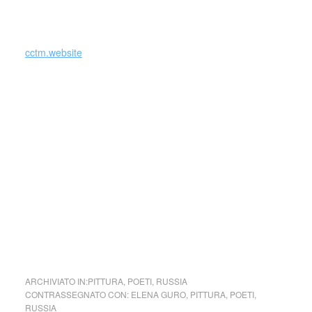
_
cctm.website
Si precisa che la diffusione di testi o immagini è solo a
carattere divulgativo della cultura e senza alcuno scopo di
lucro.
Nel caso si dovesse involontariamente ledere un qualsiasi
copyright d’autore, il contenuto verrà rimosso
immediatamente su segnalazione del detentore dell’avente
diritto.
cctm collettivo culturale tuttomondo Elena
Guro (Russia)
ARCHIVIATO IN:
PITTURA
,
POETI
,
RUSSIA
CONTRASSEGNATO CON:
ELENA GURO
,
PITTURA
,
POETI
,
RUSSIA