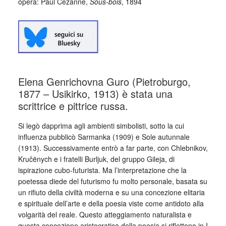
opera: Paul Cezanne,
Sous-bois
, 1894
Elena Genrichovna Guro (Pietroburgo,
1877 – Usikirko, 1913) è stata una
scrittrice e pittrice russa.
Si legò dapprima agli ambienti simbolisti, sotto la cui
influenza pubblicò Sarmanka (1909) e Sole autunnale
(1913). Successivamente entrò a far parte, con Chlebnikov,
Kručënych e i fratelli Burljuk, del gruppo Gileja, di
ispirazione cubo-futurista. Ma l’interpretazione che la
poetessa diede del futurismo fu molto personale, basata su
un rifiuto della civiltà moderna e su una concezione elitaria
e spirituale dell’arte e della poesia viste come antidoto alla
volgarità del reale. Questo atteggiamento naturalista e
questa concezione aristocratica della poesia si riflettono in I