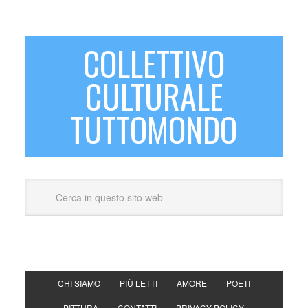
COLLETTIVO
CULTURALE
TUTTOMONDO
CHI SIAMO
PIÙ LETTI
AMORE
POETI
PITTURA
CONTATTI
PRIVACY POLICY