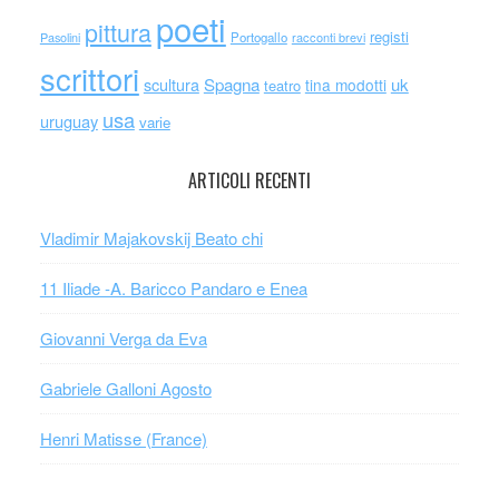
poeti
pittura
registi
Portogallo
racconti brevi
Pasolini
scrittori
scultura
Spagna
uk
tina modotti
teatro
usa
uruguay
varie
ARTICOLI RECENTI
Vladimir Majakovskij Beato chi
11 Iliade -A. Baricco Pandaro e Enea
Giovanni Verga da Eva
Gabriele Galloni Agosto
Henri Matisse (France)