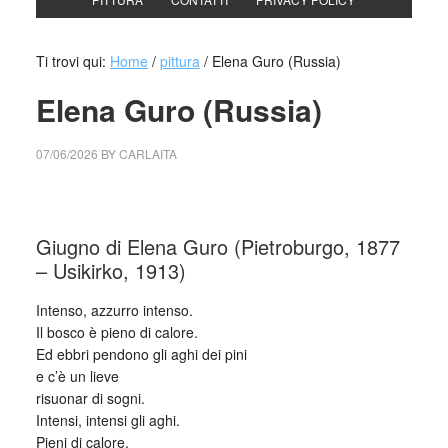
Ti trovi qui:
Home
/
pittura
/
Elena Guro (Russia)
Elena Guro (Russia)
07/06/2026
BY
CARLAITA
cctm collettivo culturale tuttomondo Elena Guro (Russia)
Giugno di Elena Guro (Pietroburgo, 1877
– Usikirko, 1913)
Intenso, azzurro intenso.
Il bosco è pieno di calore.
Ed ebbri pendono gli aghi dei pini
e c’è un lieve
risuonar di sogni.
Intensi, intensi gli aghi.
Pieni di calore,