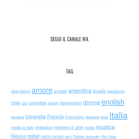
SEGUI IL CANALE WA
TAG
amore
argentina
brasile
capolavori
Alda Merini
architetti
english
donne
chile
colombia
disegnatori
cile
design
italia
Francia
fotografia
espana
Frida Kahlo
giappone
iliade
musica
messico
mestieri d' arte
made in italy
moda
nobel
México
pablo neruda
perù
Philippe Jaroussky
Pier Paolo