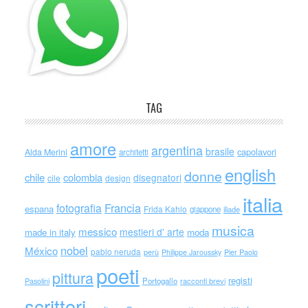
TAG
amore
argentina
brasile
capolavori
Alda Merini
architetti
english
donne
chile
colombia
disegnatori
cile
design
italia
Francia
fotografia
espana
Frida Kahlo
giappone
iliade
musica
messico
mestieri d' arte
made in italy
moda
nobel
México
pablo neruda
perù
Philippe Jaroussky
Pier Paolo
poeti
pittura
registi
Portogallo
racconti brevi
Pasolini
scrittori