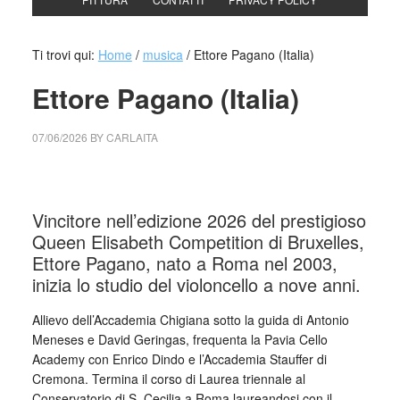
Ti trovi qui:
Home
/
musica
/
Ettore Pagano (Italia)
Ettore Pagano (Italia)
07/06/2026
BY
CARLAITA
cctm collettivo culturale tuttomondo Ettore Pagano (Italia)
Vincitore nell’edizione 2026 del prestigioso
Queen Elisabeth Competition di Bruxelles,
Ettore Pagano, nato a Roma nel 2003,
inizia lo studio del violoncello a nove anni.
Allievo dell’Accademia Chigiana sotto la guida di Antonio
Meneses e David Geringas, frequenta la Pavia Cello
Academy con Enrico Dindo e l’Accademia Stauffer di
Cremona. Termina il corso di Laurea triennale al
Conservatorio di S. Cecilia a Roma laureandosi con il