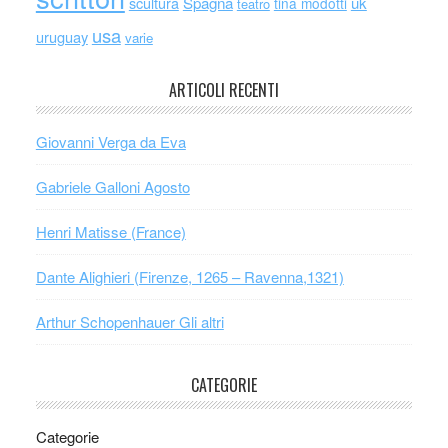
scultura
Spagna
uk
tina modotti
teatro
usa
uruguay
varie
ARTICOLI RECENTI
Giovanni Verga da Eva
Gabriele Galloni Agosto
Henri Matisse (France)
Dante Alighieri (Firenze, 1265 – Ravenna,1321)
Arthur Schopenhauer Gli altri
CATEGORIE
Categorie