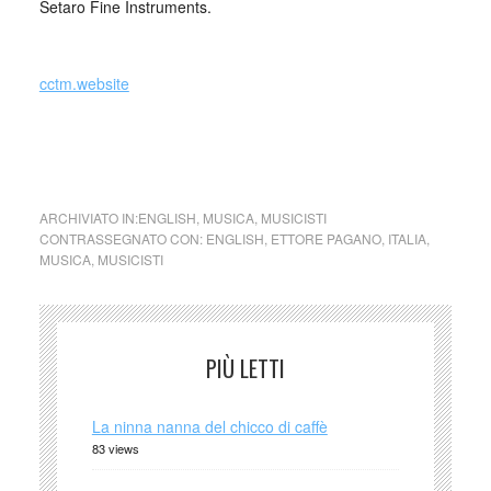
Setaro Fine Instruments.
_
cctm.website
cctm collettivo culturale tuttomondo Ettore
Pagano (Italia) Ettore Pagano (Italia)
ARCHIVIATO IN:
ENGLISH
,
MUSICA
,
MUSICISTI
CONTRASSEGNATO CON:
ENGLISH
,
ETTORE PAGANO
,
ITALIA
,
MUSICA
,
MUSICISTI
PIÙ LETTI
La ninna nanna del chicco di caffè
83 views