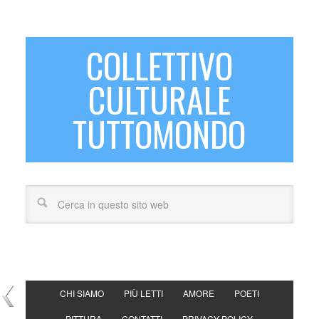
COLLETTIVO
CULTURALE
TUTTOMONDO
CHI SIAMO
PIÙ LETTI
AMORE
POETI
PITTURA
CONTATTI
PRIVACY POLICY