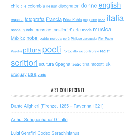
english
donne
chile
colombia
disegnatori
cile
design
italia
Francia
fotografia
espana
Frida Kahlo
giappone
iliade
musica
messico
mestieri d' arte
made in italy
moda
nobel
México
pablo neruda
perù
Philippe Jaroussky
Pier Paolo
poeti
pittura
registi
Portogallo
racconti brevi
Pasolini
scrittori
scultura
Spagna
uk
tina modotti
teatro
usa
uruguay
varie
ARTICOLI RECENTI
Dante Alighieri (Firenze, 1265 – Ravenna,1321)
Arthur Schopenhauer Gli altri
Luigi Serafini Codex Seraphinianus