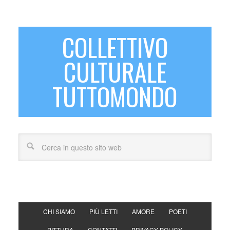
COLLETTIVO
CULTURALE
TUTTOMONDO
CHI SIAMO
PIÙ LETTI
AMORE
POETI
PITTURA
CONTATTI
PRIVACY POLICY