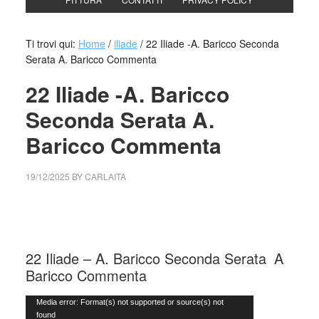
Ti trovi qui:
Home
/
iliade
/
22 Iliade -A. Baricco Seconda
Serata A. Baricco Commenta
22 Iliade -A. Baricco
Seconda Serata A.
Baricco Commenta
19/12/2025
BY
CARLAITA
cctm collettivo culturale tuttomondo 22 Iliade A.Baricco
commenta
22 Iliade – A. Baricco Seconda Serata
_
A
Baricco Commenta
Video
Media error: Format(s) not supported or source(s) not
found
Player