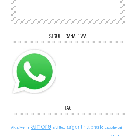
SEGUI IL CANALE WA
TAG
amore
argentina
brasile
capolavori
Alda Merini
architetti