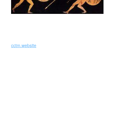
cctm.website
Ma mentre arava, misero suo figlio davanti alla lama così si
fermò.
Scoperto, gli diedero l’incarico di chiamare Achille per
andare a combattere al loro fianco. Sua madre era la dea
Tetide che si era sposata con un mortale, per far diventare
immortale suo figlio, lo immerse nelle acque di un fiume,
però per non farlo annegare, lo tenne per un tallone, che
diventò il suo punto debole.