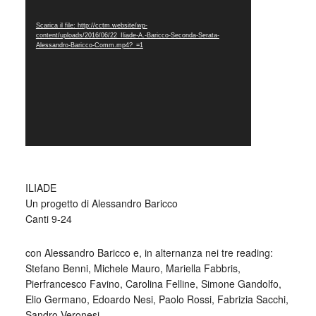
Scarica il file: http://cctm.website/wp-
content/uploads/2016/06/22_Iliade-A.-Baricco-Seconda-Serata-
Alessandro-Baricco-Comm.mp4?_=1
_
ILIADE
Un progetto di Alessandro Baricco
Canti 9-24
con Alessandro Baricco e, in alternanza nei tre reading:
Stefano Benni, Michele Mauro, Mariella Fabbris,
Pierfrancesco Favino, Carolina Felline, Simone Gandolfo,
Elio Germano, Edoardo Nesi, Paolo Rossi, Fabrizia Sacchi,
Sandro Veronesi…