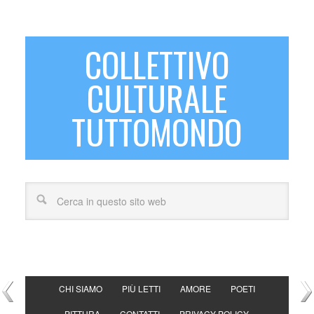
COLLETTIVO
CULTURALE
TUTTOMONDO
CHI SIAMO
PIÙ LETTI
AMORE
POETI
PITTURA
CONTATTI
PRIVACY POLICY