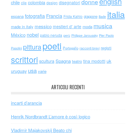
english
donne
chile
colombia
disegnatori
cile
design
italia
Francia
fotografia
espana
Frida Kahlo
giappone
iliade
musica
messico
mestieri d' arte
made in italy
moda
nobel
México
pablo neruda
perù
Philippe Jaroussky
Pier Paolo
poeti
pittura
registi
Portogallo
racconti brevi
Pasolini
scrittori
scultura
Spagna
uk
tina modotti
teatro
usa
uruguay
varie
ARTICOLI RECENTI
incarti d’arancia
Henrik Nordbrandt L’amore è così logico
Vladimir Majakovskij Beato chi