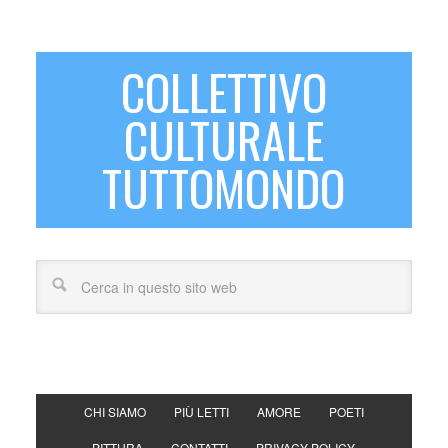
COLLETTIVO
CULTURALE
TUTTOMONDO
CHI SIAMO
PIÙ LETTI
AMORE
POETI
PITTURA
CONTATTI
PRIVACY POLICY