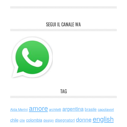
SEGUI IL CANALE WA
TAG
amore
argentina
brasile
capolavori
Alda Merini
architetti
english
donne
chile
colombia
disegnatori
cile
design