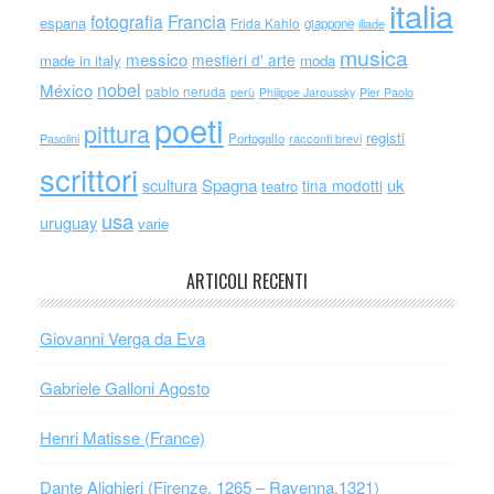
italia
Francia
fotografia
espana
Frida Kahlo
giappone
iliade
musica
messico
mestieri d' arte
made in italy
moda
nobel
México
pablo neruda
perù
Philippe Jaroussky
Pier Paolo
poeti
pittura
registi
Portogallo
racconti brevi
Pasolini
scrittori
scultura
Spagna
uk
tina modotti
teatro
usa
uruguay
varie
ARTICOLI RECENTI
Giovanni Verga da Eva
Gabriele Galloni Agosto
Henri Matisse (France)
Dante Alighieri (Firenze, 1265 – Ravenna,1321)