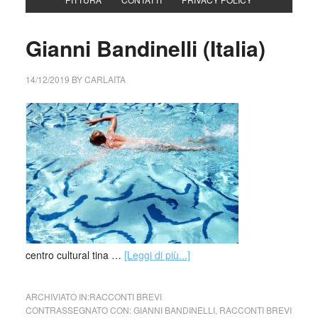
Gianni Bandinelli (Italia)
14/12/2019
BY
CARLAITA
centro cultural tina …
[Leggi di più...]
ARCHIVIATO IN:
RACCONTI BREVI
CONTRASSEGNATO CON:
GIANNI BANDINELLI
,
RACCONTI BREVI