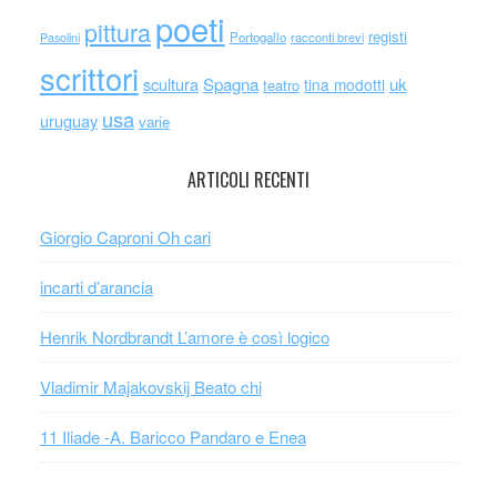
poeti
pittura
registi
Portogallo
racconti brevi
Pasolini
scrittori
scultura
Spagna
uk
tina modotti
teatro
usa
uruguay
varie
ARTICOLI RECENTI
Giorgio Caproni Oh cari
incarti d’arancia
Henrik Nordbrandt L’amore è così logico
Vladimir Majakovskij Beato chi
11 Iliade -A. Baricco Pandaro e Enea