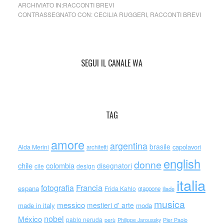
ARCHIVIATO IN:
RACCONTI BREVI
CONTRASSEGNATO CON:
CECILIA RUGGERI
,
RACCONTI BREVI
SEGUI IL CANALE WA
TAG
amore
argentina
brasile
capolavori
Alda Merini
architetti
english
donne
chile
colombia
disegnatori
cile
design
italia
Francia
fotografia
espana
Frida Kahlo
giappone
iliade
musica
messico
mestieri d' arte
made in italy
moda
nobel
México
pablo neruda
perù
Philippe Jaroussky
Pier Paolo