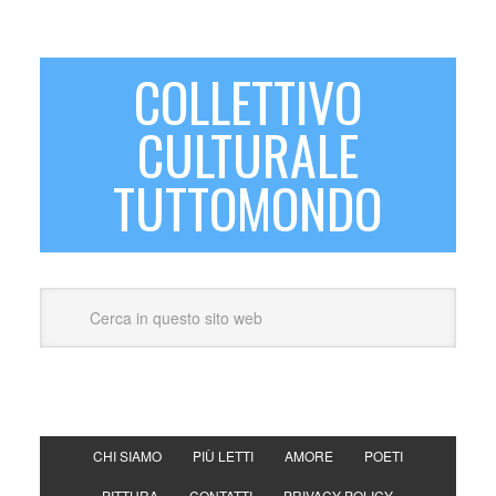
COLLETTIVO
CULTURALE
TUTTOMONDO
CHI SIAMO
PIÙ LETTI
AMORE
POETI
PITTURA
CONTATTI
PRIVACY POLICY