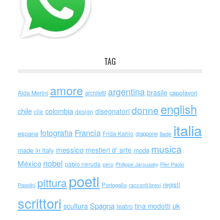
TAG
amore
argentina
brasile
capolavori
Alda Merini
architetti
english
donne
chile
colombia
disegnatori
cile
design
italia
Francia
fotografia
espana
Frida Kahlo
giappone
iliade
musica
messico
mestieri d' arte
made in italy
moda
nobel
México
pablo neruda
perù
Philippe Jaroussky
Pier Paolo
poeti
pittura
registi
Portogallo
racconti brevi
Pasolini
scrittori
scultura
Spagna
uk
tina modotti
teatro