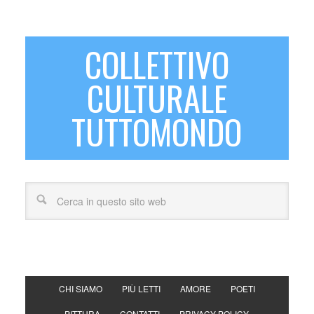
COLLETTIVO
CULTURALE
TUTTOMONDO
CHI SIAMO
PIÙ LETTI
AMORE
POETI
PITTURA
CONTATTI
PRIVACY POLICY