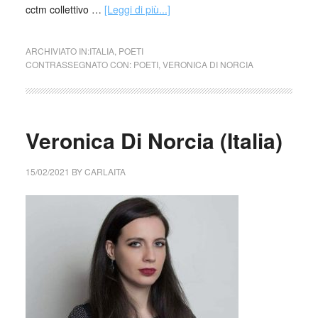
cctm collettivo …
[Leggi di più...]
ARCHIVIATO IN:
ITALIA
,
POETI
CONTRASSEGNATO CON:
POETI
,
VERONICA DI NORCIA
Veronica Di Norcia (Italia)
15/02/2021
BY
CARLAITA