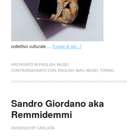
collettivo culturale …
[Leggi di più...]
ARCHIVIATO IN:
ENGLISH
,
MUSEI
CONTRASSEGNATO CON:
ENGLISH
,
MAO
,
MUSEI
,
TORINO
Sandro Giordano aka
Remmidemmi
09/08/2022
BY
CARLAITA