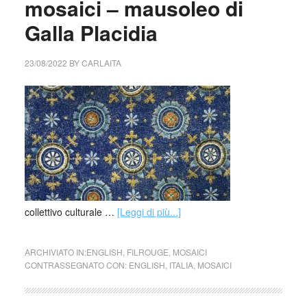
mosaici – mausoleo di
Galla Placidia
23/08/2022
BY
CARLAITA
collettivo culturale …
[Leggi di più...]
ARCHIVIATO IN:
ENGLISH
,
FILROUGE
,
MOSAICI
CONTRASSEGNATO CON:
ENGLISH
,
ITALIA
,
MOSAICI