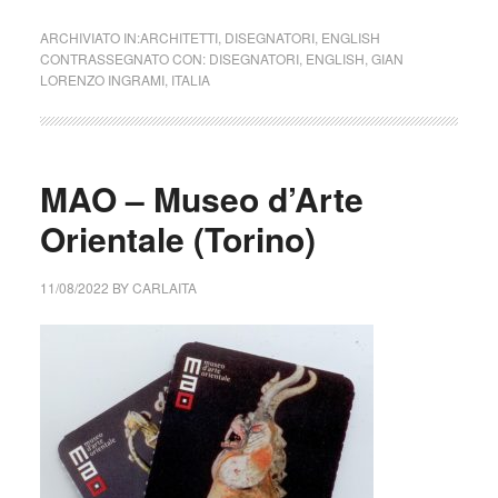
ARCHIVIATO IN:
ARCHITETTI
,
DISEGNATORI
,
ENGLISH
CONTRASSEGNATO CON:
DISEGNATORI
,
ENGLISH
,
GIAN
LORENZO INGRAMI
,
ITALIA
MAO – Museo d’Arte
Orientale (Torino)
11/08/2022
BY
CARLAITA