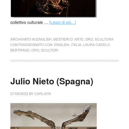
collettivo culturale …
[Leggi di più...]
ARCHIVIATO IN:
ENGLISH
,
MESTIERI D' ARTE
,
ORO
,
SCULTURA
CONTRASSEGNATO CON:
ENGLISH
,
ITALIA
,
LAURA CADELO
BERTRAND
,
ORO
,
SCULTORI
Julio Nieto (Spagna)
27/08/2022
BY
CARLAITA