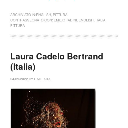
ARCHIVIATO IN:
ENGLISH
,
PITTURA
CONTRASSEGNATO CON:
EMILIO TADINI
,
ENGLISH
,
ITALIA
,
PITTURA
Laura Cadelo Bertrand
(Italia)
04/09/2022
BY
CARLAITA