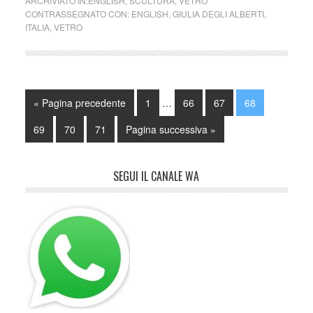
ARCHIVIATO IN:
ENGLISH
,
SCULTURA
,
VETRO
CONTRASSEGNATO CON:
ENGLISH
,
GIULIA DEGLI ALBERTI
,
ITALIA
,
VETRO
« Pagina precedente
1
…
66
67
68
69
70
71
Pagina successiva »
SEGUI IL CANALE WA