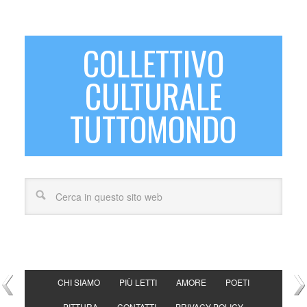
COLLETTIVO
CULTURALE
TUTTOMONDO
CHI SIAMO
PIÙ LETTI
AMORE
POETI
PITTURA
CONTATTI
PRIVACY POLICY