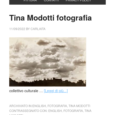
Tina Modotti fotografia
11/09/2022
BY
CARLAITA
collettivo culturale …
[Leggi di più...]
ARCHIVIATO IN:
ENGLISH
,
FOTOGRAFIA
,
TINA MODOTTI
CONTRASSEGNATO CON:
ENGLISH
,
FOTOGRAFIA
,
TINA