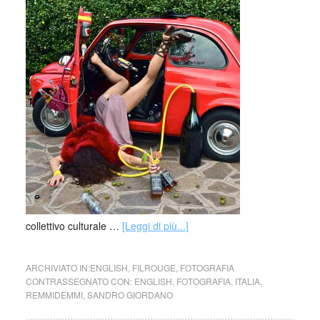
collettivo culturale …
[Leggi di più...]
ARCHIVIATO IN:
ENGLISH
,
FILROUGE
,
FOTOGRAFIA
CONTRASSEGNATO CON:
ENGLISH
,
FOTOGRAFIA
,
ITALIA
,
REMMIDEMMI
,
SANDRO GIORDANO