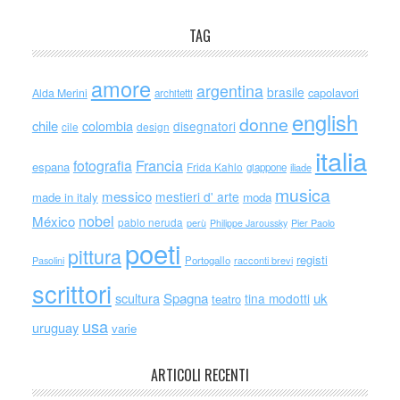
TAG
amore
argentina
brasile
capolavori
Alda Merini
architetti
english
donne
chile
colombia
disegnatori
cile
design
italia
Francia
fotografia
espana
Frida Kahlo
giappone
iliade
musica
messico
mestieri d' arte
made in italy
moda
nobel
México
pablo neruda
perù
Philippe Jaroussky
Pier Paolo
poeti
pittura
registi
Portogallo
racconti brevi
Pasolini
scrittori
scultura
Spagna
uk
tina modotti
teatro
usa
uruguay
varie
ARTICOLI RECENTI