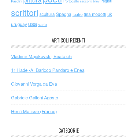
registi
Portogallo
racconti brevi
Pasolini
scrittori
scultura
Spagna
uk
tina modotti
teatro
usa
uruguay
varie
ARTICOLI RECENTI
Vladimir Majakovskij Beato chi
11 Iliade -A. Baricco Pandaro e Enea
Giovanni Verga da Eva
Gabriele Galloni Agosto
Henri Matisse (France)
CATEGORIE