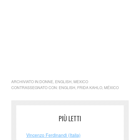
donna. Oltre 300 beni nascosti nel bagno della casa di
Città del Messico.
Tra i tanti oggetti fotografati ci sono gli orecchini che
ricordano l’amore di Frida per gli animali, la protesi che era
costretta a portare dopo l’incidente e ancora i suoi busti a
cui fu legata per tutta la vita. (by Dominella Trunfio)
collettivo culturale tuttomondo gli stivaletti di Frida Kahlo
ARCHIVIATO IN:
DONNE
,
ENGLISH
,
MEXICO
CONTRASSEGNATO CON:
ENGLISH
,
FRIDA KAHLO
,
MÉXICO
PIÙ LETTI
Vincenzo Ferdinandi (Italia)