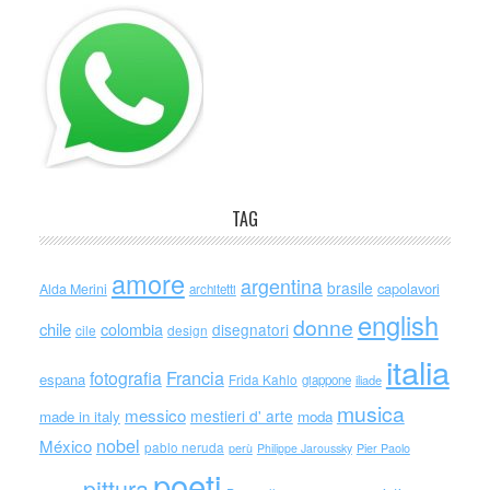
TAG
amore
argentina
brasile
capolavori
Alda Merini
architetti
english
donne
chile
colombia
disegnatori
cile
design
italia
Francia
fotografia
espana
Frida Kahlo
giappone
iliade
musica
messico
mestieri d' arte
made in italy
moda
nobel
México
pablo neruda
perù
Philippe Jaroussky
Pier Paolo
poeti
pittura