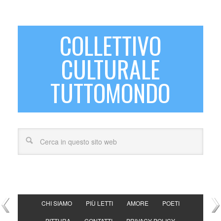
COLLETTIVO
CULTURALE
TUTTOMONDO
CHI SIAMO
PIÙ LETTI
AMORE
POETI
PITTURA
CONTATTI
PRIVACY POLICY