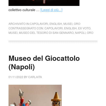
collettivo culturale …
[Leggi di più...]
ARCHIVIATO IN:
CAPOLAVORI
,
ENGLISH
,
MUSEI
,
ORO
CONTRASSEGNATO CON:
CAPOLAVORI
,
ENGLISH
,
EX VOTO
,
MUSEI
,
MUSEO DEL TESORO DI SAN GENNARO
,
NAPOLI
,
ORO
Museo del Giocattolo
(Napoli)
01/11/2022
BY
CARLAITA