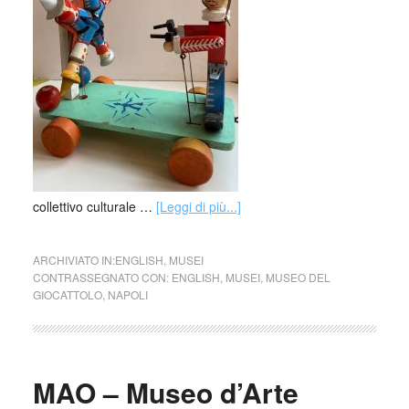
collettivo culturale …
[Leggi di più...]
ARCHIVIATO IN:
ENGLISH
,
MUSEI
CONTRASSEGNATO CON:
ENGLISH
,
MUSEI
,
MUSEO DEL
GIOCATTOLO
,
NAPOLI
MAO – Museo d’Arte