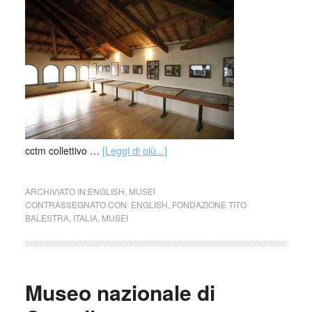
cctm collettivo …
[Leggi di più...]
ARCHIVIATO IN:
ENGLISH
,
MUSEI
CONTRASSEGNATO CON:
ENGLISH
,
FONDAZIONE TITO
BALESTRA
,
ITALIA
,
MUSEI
Museo nazionale di