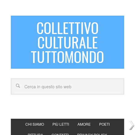
COLLETTIVO
CULTURALE
TUTTOMONDO
CHI SIAMO
PIÙ LETTI
AMORE
POETI
PITTURA
CONTATTI
PRIVACY POLICY