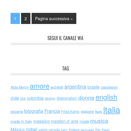
1
2
Pagina successiva »
SEGUI IL CANALE WA
TAG
amore
argentina
brasile
capolavori
Alda Merini
architetti
english
donne
chile
colombia
disegnatori
cile
design
italia
Francia
fotografia
espana
Frida Kahlo
giappone
iliade
musica
messico
mestieri d' arte
made in italy
moda
nobel
México
pablo neruda
perù
Philippe Jaroussky
Pier Paolo