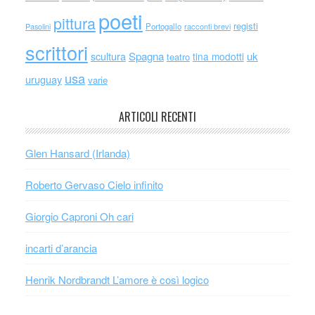
poeti
pittura
registi
Portogallo
racconti brevi
Pasolini
scrittori
scultura
Spagna
uk
tina modotti
teatro
usa
uruguay
varie
ARTICOLI RECENTI
Glen Hansard (Irlanda)
Roberto Gervaso Cielo infinito
Giorgio Caproni Oh cari
incarti d’arancia
Henrik Nordbrandt L’amore è così logico