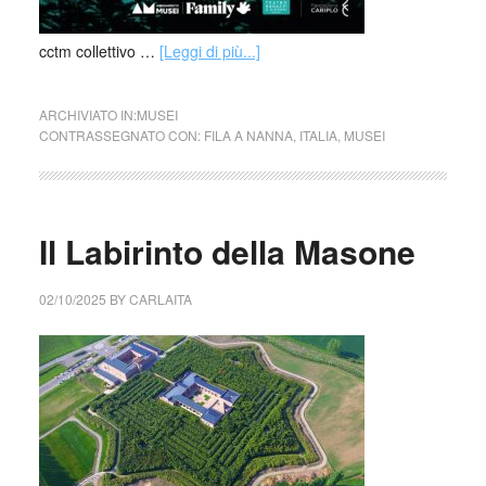
cctm collettivo …
[Leggi di più...]
ARCHIVIATO IN:
MUSEI
CONTRASSEGNATO CON:
FILA A NANNA
,
ITALIA
,
MUSEI
Il Labirinto della Masone
02/10/2025
BY
CARLAITA