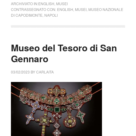
ARCHIVIATO IN:
ENGLISH
,
MUSEI
CONTRASSEGNATO CON:
ENGLISH
,
MUSEI
,
MUSEO NAZIONALE
DI CAPODIMONTE
,
NAPOLI
Museo del Tesoro di San
Gennaro
03/02/2023
BY
CARLAITA