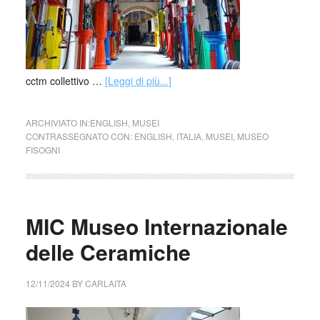
cctm collettivo …
[Leggi di più...]
ARCHIVIATO IN:
ENGLISH
,
MUSEI
CONTRASSEGNATO CON:
ENGLISH
,
ITALIA
,
MUSEI
,
MUSEO
FISOGNI
MIC Museo Internazionale
delle Ceramiche
12/11/2024
BY
CARLAITA