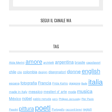
SEGUI IL CANALE WA
TAG
amore
argentina
brasile
capolavori
Alda Merini
architetti
english
donne
chile
colombia
disegnatori
cile
design
italia
Francia
fotografia
espana
Frida Kahlo
giappone
iliade
musica
messico
mestieri d' arte
made in italy
moda
nobel
México
pablo neruda
perù
Philippe Jaroussky
Pier Paolo
poeti
pittura
registi
Portogallo
racconti brevi
Pasolini