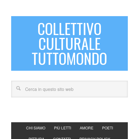
COLLETTIVO
CULTURALE
TUTTOMONDO
CHI SIAMO
PIÙ LETTI
AMORE
POETI
PITTURA
CONTATTI
PRIVACY POLICY