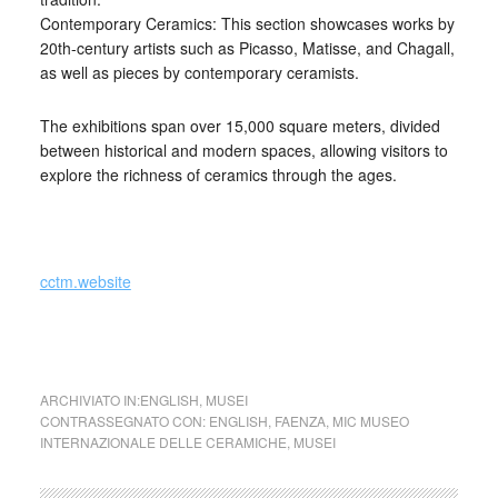
Contemporary Ceramics: This section showcases works by
20th-century artists such as Picasso, Matisse, and Chagall,
as well as pieces by contemporary ceramists.
The exhibitions span over 15,000 square meters, divided
between historical and modern spaces, allowing visitors to
explore the richness of ceramics through the ages.
_
cctm.website
cctm MIC Faenza
ARCHIVIATO IN:
ENGLISH
,
MUSEI
CONTRASSEGNATO CON:
ENGLISH
,
FAENZA
,
MIC MUSEO
INTERNAZIONALE DELLE CERAMICHE
,
MUSEI