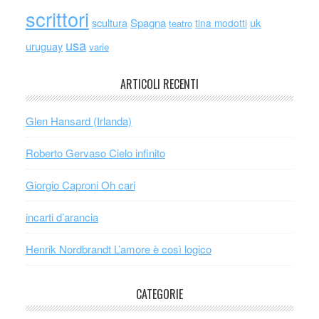
scrittori
scultura
Spagna
uk
tina modotti
teatro
usa
uruguay
varie
ARTICOLI RECENTI
Glen Hansard (Irlanda)
Roberto Gervaso Cielo infinito
Giorgio Caproni Oh cari
incarti d’arancia
Henrik Nordbrandt L’amore è così logico
CATEGORIE